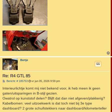
Bertje
Re: R4 GTL 85
B
Bericht: # 185753
vr jun 05, 2026 9:59 pm
e
r
Interieurlichtje komt mij niet bekend voor, ik heb meen ik geen
i
gaten/uitsparingen in B-stijl gezien.
c
h
Owatrol op kunststof delen? Blijft dat dan niet afgeven/plakkerig?
t
Kabelbomen: veel uitzoekwerk is dat toch niet bij 3e type
dashboard? 2 grote schuifstekkers naar dashboard/kilometerteller