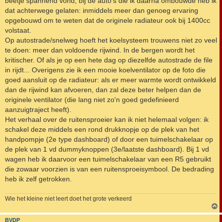
beetje spannend vond, bij de auto's die ik daarna ombouwde heb ik
dat achterwege gelaten: inmiddels meer dan genoeg ervaring
opgebouwd om te weten dat de originele radiateur ook bij 1400cc
volstaat.
Op autostrade/snelweg hoeft het koelsysteem trouwens niet zo veel
te doen: meer dan voldoende rijwind. In de bergen wordt het
kritischer. Of als je op een hete dag op diezelfde autostrade de file
in rijdt... Overigens zie ik een mooie koelventilator op de foto die
goed aansluit op de radiateur: als er meer warmte wordt ontwikkeld
dan de rijwind kan afvoeren, dan zal deze beter helpen dan de
originele ventilator (die lang niet zo'n goed gedefinieerd
aanzuigtraject heeft).
Het verhaal over de ruitensproeier kan ik niet helemaal volgen: ik
schakel deze middels een rond drukknopje op de plek van het
handpompje (2e type dashboard) of door een tuimelschakelaar op
de plek van 1 vd dummyknoppen (3e/laatste dashboard). Bij 1 vd
wagen heb ik daarvoor een tuimelschakelaar van een R5 gebruikt
die zowaar voorzien is van een ruitensproeisymbool. De bedrading
heb ik zelf getrokken.
Wie het kleine niet leert doet het grote verkeerd
BVDP