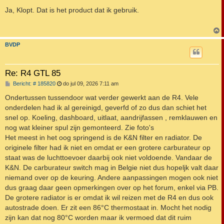
e
r
Ja, Klopt. Dat is het product dat ik gebruik.
i
c
h
t
BVDP
Re: R4 GTL 85
B
Bericht: # 185820
do jul 09, 2026 7:11 am
e
r
Ondertussen tussendoor wat verder gewerkt aan de R4. Vele
i
onderdelen had ik al gereinigd, geverfd of zo dus dan schiet het
c
h
snel op. Koeling, dashboard, uitlaat, aandrijfassen , remklauwen en
t
nog wat kleiner spul zijn gemonteerd. Zie foto's
Het meest in het oog springend is de K&N filter en radiator. De
originele filter had ik niet en omdat er een grotere carburateur op
staat was de luchttoevoer daarbij ook niet voldoende. Vandaar de
K&N. De carburateur switch mag in Belgie niet dus hopeljk valt daar
niemand over op de keuring. Andere aanpassingen mogen ook niet
dus graag daar geen opmerkingen over op het forum, enkel via PB.
De grotere radiator is er omdat ik wil reizen met de R4 en dus ook
autostrade doen. Er zit een 86°C thermostaat in. Mocht het nodig
zijn kan dat nog 80°C worden maar ik vermoed dat dit ruim