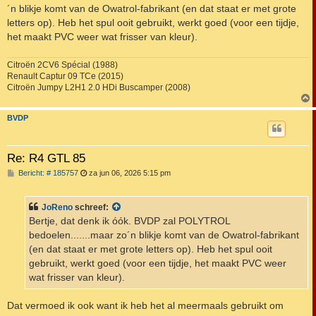
´n blikje komt van de Owatrol-fabrikant (en dat staat er met grote
letters op). Heb het spul ooit gebruikt, werkt goed (voor een tijdje,
het maakt PVC weer wat frisser van kleur).
Citroën 2CV6 Spécial (1988)
Renault Captur 09 TCe (2015)
Citroën Jumpy L2H1 2.0 HDi Buscamper (2008)
BVDP
Re: R4 GTL 85
B
Bericht: # 185757
za jun 06, 2026 5:15 pm
e
r
i
JoReno
schreef:
c
h
Bertje, dat denk ik óók. BVDP zal POLYTROL
t
bedoelen.......maar zo´n blikje komt van de Owatrol-fabrikant
(en dat staat er met grote letters op). Heb het spul ooit
gebruikt, werkt goed (voor een tijdje, het maakt PVC weer
wat frisser van kleur).
Dat vermoed ik ook want ik heb het al meermaals gebruikt om