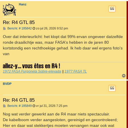
Hanz
Re: R4 GTL 85
B
Bericht: # 185842
zo jul 26, 2026 9:52 pm
e
r
Over dat interieurlicht: het klopt dat 99% ervan ongeveer datzelfde
i
ronde draailichtje was, maar FASA's hebben in de jaren 80
c
h
kortstondig een rechthoekige gehad. Ik heb daar wel ergens foto's
t
van
1972 FASA Furgoneta Sobre-elevada
||
1977 FASA TL
BVDP
Re: R4 GTL 85
B
Bericht: # 185849
vr jul 31, 2026 7:25 pm
e
r
Nog wat verder gewerkt aan de R4 maar niets spectaculair.
i
De kabelboom verder aangesloten, gereinigd en gecontroleerd;
c
h
Hier en daar wat stekkertjes moeten vervangen maar ook wat
t