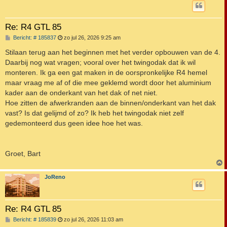
Re: R4 GTL 85
B
Bericht: # 185837
zo jul 26, 2026 9:25 am
e
r
Stilaan terug aan het beginnen met het verder opbouwen van de 4.
i
Daarbij nog wat vragen; vooral over het twingodak dat ik wil
c
h
monteren. Ik ga een gat maken in de oorspronkelijke R4 hemel
t
maar vraag me af of die mee geklemd wordt door het aluminium
kader aan de onderkant van het dak of net niet.
Hoe zitten de afwerkranden aan de binnen/onderkant van het dak
vast? Is dat gelijmd of zo? Ik heb het twingodak niet zelf
gedemonteerd dus geen idee hoe het was.
Groet, Bart
JoReno
Re: R4 GTL 85
B
Bericht: # 185839
zo jul 26, 2026 11:03 am
e