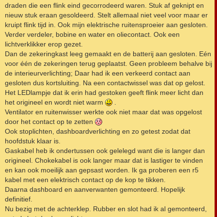
draden die een flink eind gecorrodeerd waren. Stuk af geknipt en
nieuw stuk eraan gesoldeerd. Stelt allemaal niet veel voor maar er
kruipt flink tijd in. Ook mijn elektrische ruitensproeier aan gesloten.
Verder verdeler, bobine en water en oliecontact. Ook een
lichtverklikker erop gezet.
Dan de zekeringkast leeg gemaakt en de batterij aan gesloten. Eén
voor één de zekeringen terug geplaatst. Geen probleem behalve bij
de interieurverlichting; Daar had ik een verkeerd contact aan
gesloten dus kortsluiting. Na een contactwissel was dat op gelost.
Het LEDlampje dat ik erin had gestoken geeft flink meer licht dan
het origineel en wordt niet warm
.
Ventilator en ruitenwisser werkte ook niet maar dat was opgelost
door het contact op te zetten
Ook stoplichten, dashboardverlichting en zo getest zodat dat
hoofdstuk klaar is.
Gaskabel heb ik ondertussen ook gelelegd want die is langer dan
origineel. Chokekabel is ook langer maar dat is lastiger te vinden
en kan ook moeilijk aan gepsast worden. Ik ga proberen een r5
kabel met een elektrisch contact op de kop te tikken.
Daarna dashboard en aanverwanten gemonteerd. Hopelijk
definitief.
Nu bezig met de achterklep. Rubber en slot had ik al gemonteerd,