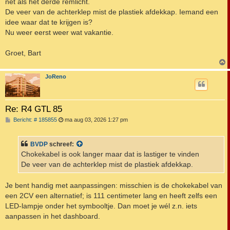
net als het derde remlicht.
De veer van de achterklep mist de plastiek afdekkap. Iemand een
idee waar dat te krijgen is?
Nu weer eerst weer wat vakantie.
Groet, Bart
JoReno
Re: R4 GTL 85
B
Bericht: # 185855
ma aug 03, 2026 1:27 pm
e
r
i
BVDP
schreef:
c
h
Chokekabel is ook langer maar dat is lastiger te vinden
t
De veer van de achterklep mist de plastiek afdekkap.
Je bent handig met aanpassingen: misschien is de chokekabel van
een 2CV een alternatief; is 111 centimeter lang en heeft zelfs een
LED-lampje onder het symbooltje. Dan moet je wél z.n. iets
aanpassen in het dashboard.