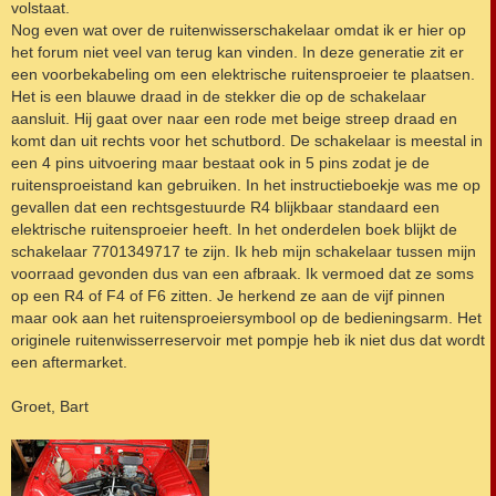
volstaat.
Nog even wat over de ruitenwisserschakelaar omdat ik er hier op
het forum niet veel van terug kan vinden. In deze generatie zit er
een voorbekabeling om een elektrische ruitensproeier te plaatsen.
Het is een blauwe draad in de stekker die op de schakelaar
aansluit. Hij gaat over naar een rode met beige streep draad en
komt dan uit rechts voor het schutbord. De schakelaar is meestal in
een 4 pins uitvoering maar bestaat ook in 5 pins zodat je de
ruitensproeistand kan gebruiken. In het instructieboekje was me op
gevallen dat een rechtsgestuurde R4 blijkbaar standaard een
elektrische ruitensproeier heeft. In het onderdelen boek blijkt de
schakelaar 7701349717 te zijn. Ik heb mijn schakelaar tussen mijn
voorraad gevonden dus van een afbraak. Ik vermoed dat ze soms
op een R4 of F4 of F6 zitten. Je herkend ze aan de vijf pinnen
maar ook aan het ruitensproeiersymbool op de bedieningsarm. Het
originele ruitenwisserreservoir met pompje heb ik niet dus dat wordt
een aftermarket.
Groet, Bart