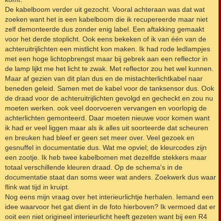
c
h
De kabelboom verder uit gezocht. Vooral achteraan was dat wat
t
zoeken want het is een kabelboom die ik recupereerde maar niet
zelf demonteerde dus zonder enig label. Een aftakking gemaakt
voor het derde stoplicht. Ook eens bekeken of ik van één van de
achteruitrijlichten een mistlicht kon maken. Ik had rode ledlampjes
met een hoge lichtopbrengst maar bij gebrek aan een reflector in
de lamp lijkt me het licht te zwak. Met reflector zou het wel kunnen.
Maar af gezien van dit plan dus en de mistachterlichtkabel naar
beneden geleid. Samen met de kabel voor de tanksensor dus. Ook
de draad voor de achteruitrijlichten gevolgd en gecheckt en zou nu
moeten werken. ook veel doorvoeren vervangen en voorlopig de
achterlichten gemonteerd. Daar moeten nieuwe voor komen want
ik had er veel liggen maar als ik alles uit soorteerde dat scheuren
en breuken had bleef er geen set meer over. Veel gezoek en
gesnuffel in documentatie dus. Wat me opviel; de kleurcodes zijn
een zootje. Ik heb twee kabelbomen met dezelfde stekkers maar
totaal verschillende kleuren draad. Op de schema's in de
documentatie staat dan soms weer wat anders. Zoekwerk dus waar
flink wat tijd in kruipt.
Nog eens mijn vraag over het interieurlichtje herhalen. Iemand een
idee waarvoor het gat dient in de foto hierboven? Ik vermoed dat er
ooit een niet origineel interieurlicht heeft gezeten want bij een R4