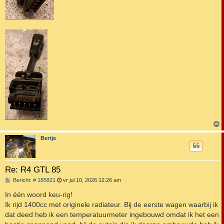
Bertje
Re: R4 GTL 85
B
Bericht: # 185821
vr jul 10, 2026 12:26 am
e
r
In één woord keu-rig!
i
Ik rijd 1400cc met originele radiateur. Bij de eerste wagen waarbij ik
c
h
dat deed heb ik een temperatuurmeter ingebouwd omdat ik het een
t