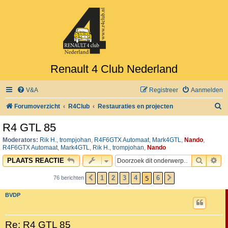
Renault 4 Club Nederland
V&A
Registreer
Aanmelden
Z
Forumoverzicht
R4Club
Restauraties en projecten
o
R4 GTL 85
e
Moderators:
Rik H.
,
trompjohan
,
R4F6GTX Automaat
,
Mark4GTL
,
Nando
,
k
R4F6GTX Automaat
,
Mark4GTL
,
Rik H.
,
trompjohan
,
Nando
ZOEK
UI
PLAATS REACTIE
5
1
2
3
4
6
76 berichten
VORIGE
VOLGENDE
BVDP
Re: R4 GTL 85