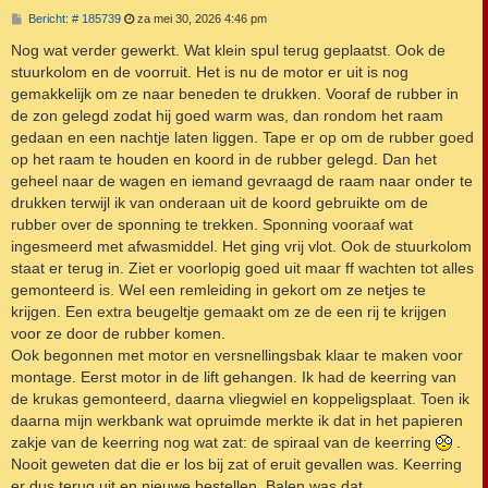
B
Bericht: # 185739
za mei 30, 2026 4:46 pm
e
r
Nog wat verder gewerkt. Wat klein spul terug geplaatst. Ook de
i
stuurkolom en de voorruit. Het is nu de motor er uit is nog
c
h
gemakkelijk om ze naar beneden te drukken. Vooraf de rubber in
t
de zon gelegd zodat hij goed warm was, dan rondom het raam
gedaan en een nachtje laten liggen. Tape er op om de rubber goed
op het raam te houden en koord in de rubber gelegd. Dan het
geheel naar de wagen en iemand gevraagd de raam naar onder te
drukken terwijl ik van onderaan uit de koord gebruikte om de
rubber over de sponning te trekken. Sponning vooraaf wat
ingesmeerd met afwasmiddel. Het ging vrij vlot. Ook de stuurkolom
staat er terug in. Ziet er voorlopig goed uit maar ff wachten tot alles
gemonteerd is. Wel een remleiding in gekort om ze netjes te
krijgen. Een extra beugeltje gemaakt om ze de een rij te krijgen
voor ze door de rubber komen.
Ook begonnen met motor en versnellingsbak klaar te maken voor
montage. Eerst motor in de lift gehangen. Ik had de keerring van
de krukas gemonteerd, daarna vliegwiel en koppeligsplaat. Toen ik
daarna mijn werkbank wat opruimde merkte ik dat in het papieren
zakje van de keerring nog wat zat: de spiraal van de keerring
.
Nooit geweten dat die er los bij zat of eruit gevallen was. Keerring
er dus terug uit en nieuwe bestellen. Balen was dat.