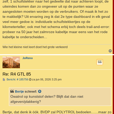
zelf, 1 schuifstekker naar het gedeelte dat naar achteren loopt, de
uiteindes komen dan zo ongeveer uit op de punten waar ze
aangesloten moeten worden op de verbruikers. Of maak ik het zo
te makkelijk? Uit ervaring zeg ik dat 2e type dashboard in elk geval
veel meer gedoe is: individuele schuifstekkertjes op de
kilometerteller; ook met het schema erbij toch deels trail-and-error:
probeer na 50 jaar het zalmroze kabeltje maar eens van het rode
kabeltje te onderscheiden...
Wie het kleine niet leert doet het grote verkeerd
JoReno
Re: R4 GTL 85
B
Bericht: # 185756
za jun 06, 2026 3:25 pm
e
r
i
Bertje
schreef:
c
h
Owatrol op kunststof delen? Blijft dat dan niet
t
afgeven/plakkerig?
Bertje, dat denk ik óók. BVDP zal POLYTROL bedoelen.......maar zo