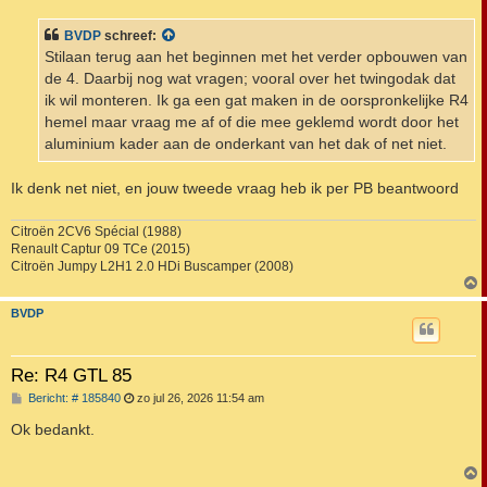
r
i
BVDP
schreef:
c
h
Stilaan terug aan het beginnen met het verder opbouwen van
t
de 4. Daarbij nog wat vragen; vooral over het twingodak dat
ik wil monteren. Ik ga een gat maken in de oorspronkelijke R4
hemel maar vraag me af of die mee geklemd wordt door het
aluminium kader aan de onderkant van het dak of net niet.
Ik denk net niet, en jouw tweede vraag heb ik per PB beantwoord
Citroën 2CV6 Spécial (1988)
Renault Captur 09 TCe (2015)
Citroën Jumpy L2H1 2.0 HDi Buscamper (2008)
BVDP
Re: R4 GTL 85
B
Bericht: # 185840
zo jul 26, 2026 11:54 am
e
r
Ok bedankt.
i
c
h
t