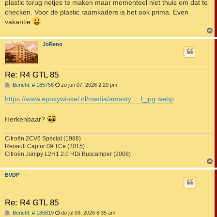
plastic terug netjes te maken maar momenteel niet thuis om dat te
checken. Voor de plastic raamkaders is het ook prima. Even
vakantie
JoReno
Re: R4 GTL 85
B
Bericht: # 185758
zo jun 07, 2026 2:20 pm
e
r
https://www.epoxywinkel.nl/media/amasty ... l_jpg.webp
i
c
h
Herkenbaar?
t
Citroën 2CV6 Spécial (1988)
Renault Captur 09 TCe (2015)
Citroën Jumpy L2H1 2.0 HDi Buscamper (2008)
BVDP
Re: R4 GTL 85
B
Bericht: # 185819
do jul 09, 2026 6:35 am