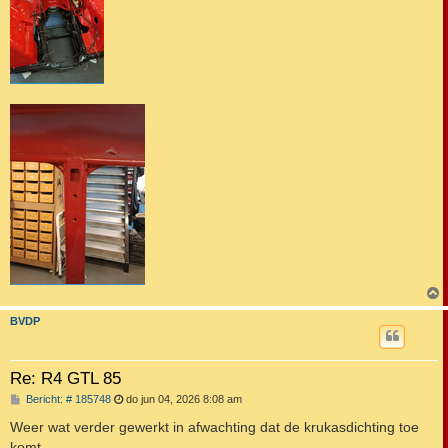
BVDP
Re: R4 GTL 85
B
Bericht: # 185748
do jun 04, 2026 8:08 am
e
r
Weer wat verder gewerkt in afwachting dat de krukasdichting toe
i
komt.