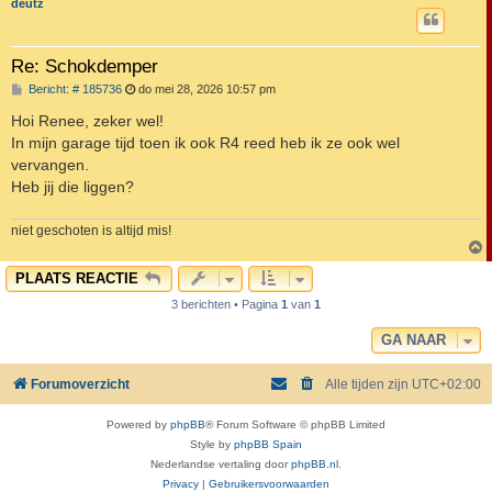
deutz
Re: Schokdemper
B
Bericht: # 185736
do mei 28, 2026 10:57 pm
e
r
Hoi Renee, zeker wel!
i
In mijn garage tijd toen ik ook R4 reed heb ik ze ook wel
c
h
vervangen.
t
Heb jij die liggen?
niet geschoten is altijd mis!
PLAATS REACTIE
3 berichten • Pagina
1
van
1
GA NAAR
Forumoverzicht
Alle tijden zijn
UTC+02:00
Powered by
phpBB
® Forum Software © phpBB Limited
Style by
phpBB Spain
Nederlandse vertaling door
phpBB.nl
.
Privacy
|
Gebruikersvoorwaarden