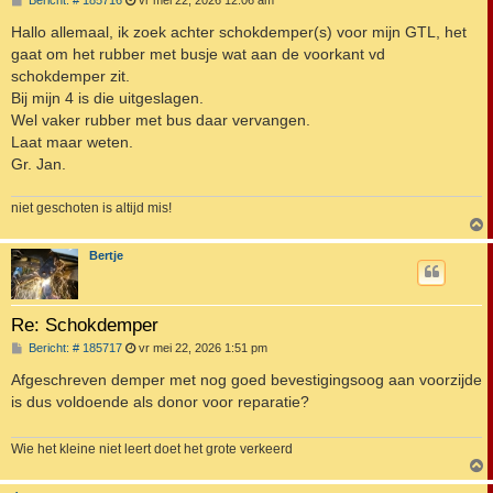
Bericht: # 185716
vr mei 22, 2026 12:06 am
e
r
Hallo allemaal, ik zoek achter schokdemper(s) voor mijn GTL, het
i
gaat om het rubber met busje wat aan de voorkant vd
c
h
schokdemper zit.
t
Bij mijn 4 is die uitgeslagen.
Wel vaker rubber met bus daar vervangen.
Laat maar weten.
Gr. Jan.
niet geschoten is altijd mis!
Bertje
Re: Schokdemper
B
Bericht: # 185717
vr mei 22, 2026 1:51 pm
e
r
Afgeschreven demper met nog goed bevestigingsoog aan voorzijde
i
is dus voldoende als donor voor reparatie?
c
h
t
Wie het kleine niet leert doet het grote verkeerd