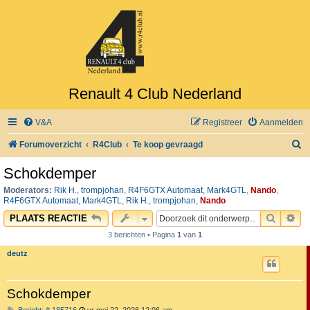
Renault 4 Club Nederland
V&A
Registreer
Aanmelden
Z
Forumoverzicht
R4Club
Te koop gevraagd
o
Schokdemper
e
Moderators:
Rik H.
,
trompjohan
,
R4F6GTX Automaat
,
Mark4GTL
,
Nando
,
k
R4F6GTX Automaat
,
Mark4GTL
,
Rik H.
,
trompjohan
,
Nando
ZOEK
UI
PLAATS REACTIE
3 berichten • Pagina
1
van
1
deutz
Schokdemper
B