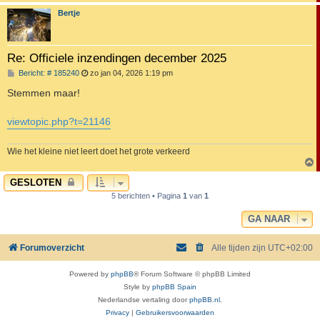
Bertje
Re: Officiele inzendingen december 2025
B
Bericht: # 185240
zo jan 04, 2026 1:19 pm
e
r
Stemmen maar!
i
c
h
viewtopic.php?t=21146
t
Wie het kleine niet leert doet het grote verkeerd
GESLOTEN
5 berichten • Pagina
1
van
1
GA NAAR
Forumoverzicht
Alle tijden zijn
UTC+02:00
Powered by
phpBB
® Forum Software © phpBB Limited
Style by
phpBB Spain
Nederlandse vertaling door
phpBB.nl
.
Privacy
|
Gebruikersvoorwaarden