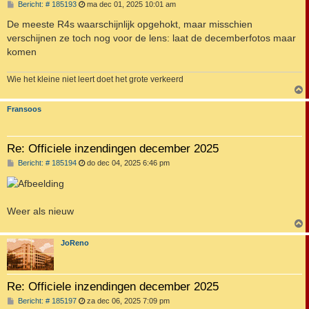
B
Bericht: # 185193
ma dec 01, 2025 10:01 am
e
r
De meeste R4s waarschijnlijk opgehokt, maar misschien
i
verschijnen ze toch nog voor de lens: laat de decemberfotos maar
c
h
komen
t
Wie het kleine niet leert doet het grote verkeerd
Fransoos
Re: Officiele inzendingen december 2025
B
Bericht: # 185194
do dec 04, 2025 6:46 pm
e
r
i
c
h
Weer als nieuw
t
JoReno
Re: Officiele inzendingen december 2025
B
Bericht: # 185197
za dec 06, 2025 7:09 pm
e