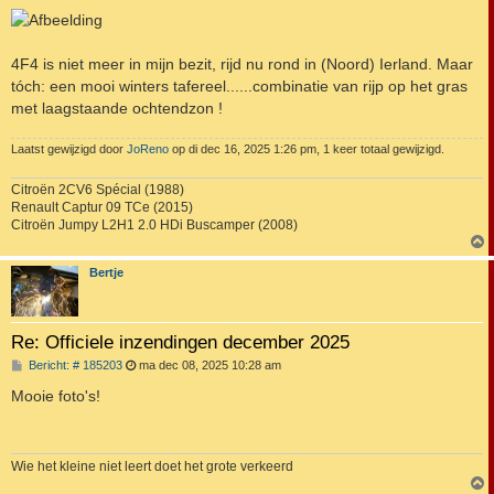
r
i
c
h
4F4 is niet meer in mijn bezit, rijd nu rond in (Noord) Ierland. Maar
t
tóch: een mooi winters tafereel......combinatie van rijp op het gras
met laagstaande ochtendzon !
Laatst gewijzigd door
JoReno
op di dec 16, 2025 1:26 pm, 1 keer totaal gewijzigd.
Citroën 2CV6 Spécial (1988)
Renault Captur 09 TCe (2015)
Citroën Jumpy L2H1 2.0 HDi Buscamper (2008)
Bertje
Re: Officiele inzendingen december 2025
B
Bericht: # 185203
ma dec 08, 2025 10:28 am
e
r
Mooie foto's!
i
c
h
t
Wie het kleine niet leert doet het grote verkeerd