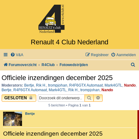
Renault 4 Club Nederland
V&A
Registreer
Aanmelden
Z
Forumoverzicht
R4Club
Fotowedstrijden
o
Officiele inzendingen december 2025
e
Moderators:
Bertje
,
Rik H.
,
trompjohan
,
R4F6GTX Automaat
,
Mark4GTL
,
Nando
,
k
Bertje
,
R4F6GTX Automaat
,
Mark4GTL
,
Rik H.
,
trompjohan
,
Nando
ZOEK
UITGEBREID ZOEK
GESLOTEN
5 berichten • Pagina
1
van
1
Bertje
Officiele inzendingen december 2025