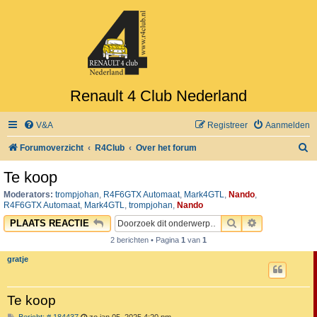
Renault 4 Club Nederland
V&A
Registreer
Aanmelden
Z
Forumoverzicht
R4Club
Over het forum
o
Te koop
e
Moderators:
trompjohan
,
R4F6GTX Automaat
,
Mark4GTL
,
Nando
,
k
R4F6GTX Automaat
,
Mark4GTL
,
trompjohan
,
Nando
ZOEK
UITGEBREID
PLAATS REACTIE
2 berichten • Pagina
1
van
1
gratje
Te koop
B