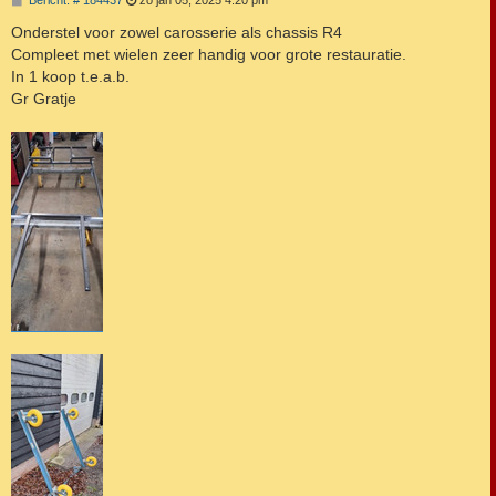
Bericht: # 184437
zo jan 05, 2025 4:20 pm
e
r
Onderstel voor zowel carosserie als chassis R4
i
Compleet met wielen zeer handig voor grote restauratie.
c
h
In 1 koop t.e.a.b.
t
Gr Gratje