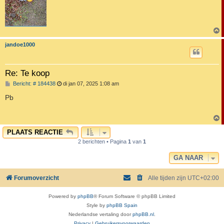
jandoe1000
Re: Te koop
B
Bericht: # 184438
di jan 07, 2025 1:08 am
e
r
Pb
i
c
h
t
PLAATS REACTIE
2 berichten • Pagina
1
van
1
GA NAAR
Forumoverzicht
Alle tijden zijn
UTC+02:00
Powered by
phpBB
® Forum Software © phpBB Limited
Style by
phpBB Spain
Nederlandse vertaling door
phpBB.nl
.
Privacy
|
Gebruikersvoorwaarden