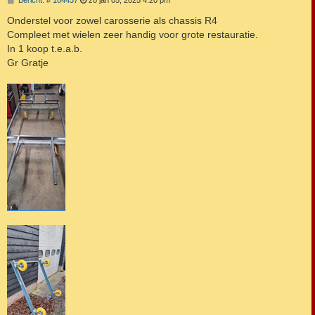
Bericht: # 184437
zo jan 05, 2025 4:20 pm
e
r
Onderstel voor zowel carosserie als chassis R4
i
Compleet met wielen zeer handig voor grote restauratie.
c
h
In 1 koop t.e.a.b.
t
Gr Gratje