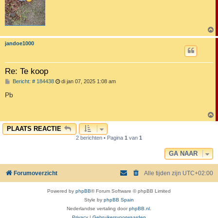
jandoe1000
Re: Te koop
B
Bericht: # 184438
di jan 07, 2025 1:08 am
e
r
Pb
i
c
h
t
PLAATS REACTIE
2 berichten • Pagina
1
van
1
GA NAAR
Forumoverzicht
Alle tijden zijn
UTC+02:00
Powered by
phpBB
® Forum Software © phpBB Limited
Style by
phpBB Spain
Nederlandse vertaling door
phpBB.nl
.
Privacy
|
Gebruikersvoorwaarden