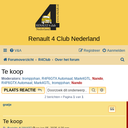
Renault 4 Club Nederland
V&A
Registreer
Aanmelden
Z
Forumoverzicht
R4Club
Over het forum
o
Te koop
e
Moderators:
trompjohan
,
R4F6GTX Automaat
,
Mark4GTL
,
Nando
,
k
R4F6GTX Automaat
,
Mark4GTL
,
trompjohan
,
Nando
ZOEK
UITGEBREID
PLAATS REACTIE
2 berichten • Pagina
1
van
1
gratje
Te koop
B