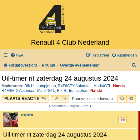
Renault 4 Club Nederland
V&A
Registreer
Aanmelden
Z
Forumoverzicht
R4Club
Overige evenementen
o
Uil-timer rit zaterdag 24 augustus 2024
e
Moderators:
Rik H.
,
trompjohan
,
R4F6GTX Automaat
,
Mark4GTL
,
Nando
,
k
R4F6GTX Automaat
,
Mark4GTL
,
Rik H.
,
trompjohan
,
Nando
ZOEK
UI
PLAATS REACTIE
4 berichten • Pagina
1
van
1
walterg
Uil-timer rit zaterdag 24 augustus 2024