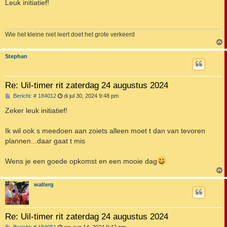
r
Leuk initiatief!
i
c
h
t
Wie het kleine niet leert doet het grote verkeerd
Stephan
Re: Uil-timer rit zaterdag 24 augustus 2024
B
Bericht: # 184012
di jul 30, 2024 9:48 pm
e
r
Zeker leuk initiatief!
i
c
h
Ik wil ook s meedoen aan zoiets alleen moet t dan van tevoren
t
plannen...daar gaat t mis
Wens je een goede opkomst en een mooie dag
walterg
Re: Uil-timer rit zaterdag 24 augustus 2024
B
Bericht: # 184051
wo aug 14, 2024 9:47 pm