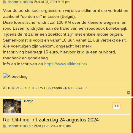
B
Bericht: # 183990
di jul 23, 2024 9:26 pm
e
r
Voor de eerste keer organiseren wij onze oldtimerrit die vertrekt en
i
aankomt "op den uil" in Essen (België).
c
h
Deze toeristische rondrit zal 100 KM over de kleinere wegen in en
t
rond Essen rondrijden aan de hand van een roadbook bolleke-pijl.
Tijdens de rit zal er een zoektocht zijn met enkele mooie prijzen.
Samenkomst is voorzien vanaf 10 uur, vanaf 11 uur vertrekt de rit.
Alle voertuigen zijn welkom, ongeacht het merk.
Inschrijving bedraagt 15 euro, hiervoor krijg je een rallybord,
roadbook en goodiebag.
Info en inschrijven op
https://www.uiltimer.be/
A310/4 VG - R12 TL - R5 EBS cabrio - R4 TL - R4 F6
Bertje
Re: Uil-timer rit zaterdag 24 augustus 2024
B
Bericht: # 183997
do jul 25, 2024 9:36 am
e