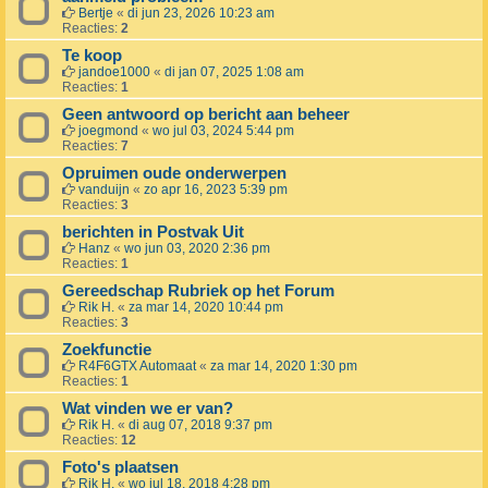
Bertje
«
di jun 23, 2026 10:23 am
Reacties:
2
Te koop
jandoe1000
«
di jan 07, 2025 1:08 am
Reacties:
1
Geen antwoord op bericht aan beheer
joegmond
«
wo jul 03, 2024 5:44 pm
Reacties:
7
Opruimen oude onderwerpen
vanduijn
«
zo apr 16, 2023 5:39 pm
Reacties:
3
berichten in Postvak Uit
Hanz
«
wo jun 03, 2020 2:36 pm
Reacties:
1
Gereedschap Rubriek op het Forum
Rik H.
«
za mar 14, 2020 10:44 pm
Reacties:
3
Zoekfunctie
R4F6GTX Automaat
«
za mar 14, 2020 1:30 pm
Reacties:
1
Wat vinden we er van?
Rik H.
«
di aug 07, 2018 9:37 pm
Reacties:
12
Foto's plaatsen
Rik H.
«
wo jul 18, 2018 4:28 pm