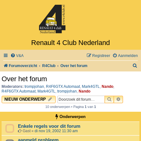
Renault 4 Club Nederland
V&A
Registreer
Aanmelden
Z
Forumoverzicht
R4Club
Over het forum
o
Over het forum
e
Moderators:
trompjohan
,
R4F6GTX Automaat
,
Mark4GTL
,
Nando
,
k
R4F6GTX Automaat
,
Mark4GTL
,
trompjohan
,
Nando
ZOEK
UITGEBR
NIEUW ONDERWERP
10 onderwerpen • Pagina
1
van
1
Onderwerpen
Enkele regels voor dit forum
Gast
«
di nov 19, 2002 11:30 am
aanmeld probleem