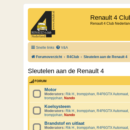
Renault 4 Clu
Renault 4 Club Nederlan
Snelle links
V&A
Forumoverzicht
R4Club
Sleutelen aan de Renault 4
Sleutelen aan de Renault 4
FORUM
Motor
Moderators:
Rik H.
,
trompjohan
,
R4F6GTX Automaat
,
trompjohan
,
Nando
Koelsysteem
Moderators:
Rik H.
,
trompjohan
,
R4F6GTX Automaat
,
trompjohan
,
Nando
Brandstof en uitlaat
Moderators:
Rik H.
,
trompjohan
,
R4F6GTX Automaat
,