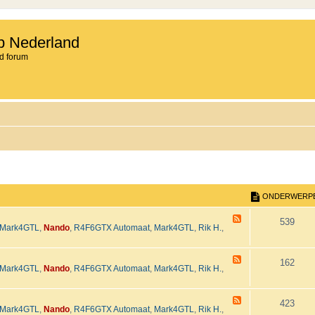
b Nederland
d forum
ONDERWERP
F
O
539
Mark4GTL
,
Nando
,
R4F6GTX Automaat
,
Mark4GTL
,
Rik H.
,
e
e
n
d
-
F
d
O
162
M
Mark4GTL
,
Nando
,
R4F6GTX Automaat
,
Mark4GTL
,
Rik H.
,
e
o
e
e
n
t
d
o
-
F
r
d
O
423
r
K
Mark4GTL
,
Nando
,
R4F6GTX Automaat
,
Mark4GTL
,
Rik H.
,
e