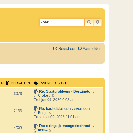
ZOEK
UITGEBREID ZO
Registreer
Aanmelden
EN
BERICHTEN
LAATSTE BERICHT
L
Re: Startprobleem - Benzineto…
B
6076
a
B
Crelesy
a
e
di jun 09, 2026 6:08 am
e
t
k
s
i
L
Re: kachelslangen vervangen
r
B
2133
t
j
a
B
Bertje
e
k
a
e
ma mar 02, 2026 11:01 am
i
e
b
l
t
k
e
a
s
i
L
Re: o ringetje mengselschroef…
c
r
B
4593
r
a
t
j
a
B
benr4
i
t