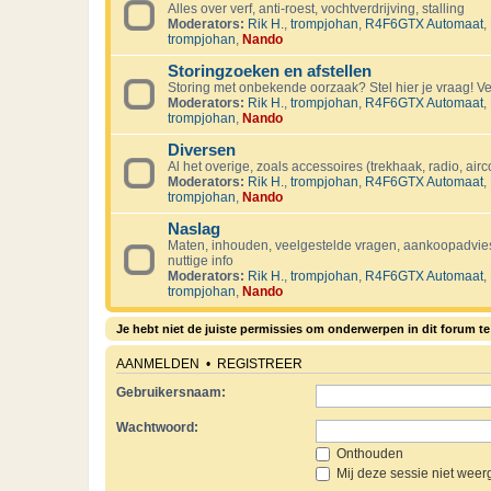
Alles over verf, anti-roest, vochtverdrijving, stalling
Moderators:
Rik H.
,
trompjohan
,
R4F6GTX Automaat
,
trompjohan
,
Nando
Storingzoeken en afstellen
Storing met onbekende oorzaak? Stel hier je vraag! Ver
Moderators:
Rik H.
,
trompjohan
,
R4F6GTX Automaat
,
trompjohan
,
Nando
Diversen
Al het overige, zoals accessoires (trekhaak, radio, air
Moderators:
Rik H.
,
trompjohan
,
R4F6GTX Automaat
,
trompjohan
,
Nando
Naslag
Maten, inhouden, veelgestelde vragen, aankoopadvies
nuttige info
Moderators:
Rik H.
,
trompjohan
,
R4F6GTX Automaat
,
trompjohan
,
Nando
Je hebt niet de juiste permissies om onderwerpen in dit forum te 
AANMELDEN
•
REGISTREER
Gebruikersnaam:
Wachtwoord:
Onthouden
Mij deze sessie niet weerg