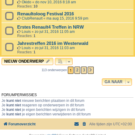
Okido
«
do nov 10, 2016 8:18 am
Reacties:
10
Renaultoloog Festival 2016
ClubRenault
«
ma aug 15, 2016 9:59 pm
Erstes Renault4 Treffen in NRW
Louis
«
zo jul 31, 2016 11:05 am
Reacties:
1
Jahrestreffen 2016 im Westerwald
Louis
«
zo jul 31, 2016 11:03 am
Reacties:
1
NIEUW ONDERWERP
1
2
3
113 onderwerpen
VOLGENDE
GA NAAR
FORUMPERMISSIES
Je
kunt niet
nieuwe berichten plaatsen in dit forum
Je
kunt niet
reageren op onderwerpen in dit forum
Je
kunt niet
je eigen berichten wijzigen in dit forum
Je
kunt niet
je eigen berichten verwijderen in dit forum
Forumoverzicht
Alle tijden zijn
UTC+02:00