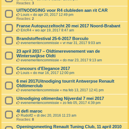
Reacties:
3
UITNODIGING voor R4 clubleden aan rit CAR
Louis
«
do apr 20, 2017 12:49 pm
Reacties:
2
Franse Autopuzzeltocht 20 mei 2017 Noord-Brabant
EricR4
«
wo apr 19, 2017 8:47 am
Brandstoffestival 25-6-2017 Borculo
evenementencommissie
«
vr mar 31, 2017 9:03 am
23 april 2017 – Oldtimerevenement van de
Winterswijkse Oldti
evenementencommissie
«
do mar 23, 2017 9:13 am
Concours d'Elegance 2017
Louis
«
do mar 16, 2017 12:00 pm
6 mei 2017Uitnodiging tourrit Antwerpse Renault
Oldtimerclub
evenementencommissie
«
ma feb 13, 2017 12:41 pm
Uitnodiging oltimerdag Nijverdal 7 mei 2017
evenementencommissie
«
zo feb 05, 2017 4:39 pm
4l defi maroc
Rudolf2
«
di dec 20, 2016 11:23 am
Reacties:
8
Openingsmeeting Renault Tuning Club, 11 april 2010