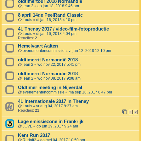
oldtimertour 2018 Normandië
jean 2
«
do jan 18, 2018 9:46 am
8 april 14de PeelRand Classic
Louis
«
di jan 16, 2018 4:10 pm
4L Thenay 2017 / video-film-fotoproductie
Louis
«
di jan 16, 2018 4:04 pm
Reacties:
2
Hemelvaart Aalten
evenementencommissie
«
vr jan 12, 2018 12:10 pm
oldtimerrit Normandië 2018
jean 2
«
wo nov 22, 2017 5:41 pm
oldtimerrit Normandie 2018
jean 2
«
wo nov 08, 2017 9:08 am
Oldtimer meeting in Nijverdal
evenementencommissie
«
ma sep 18, 2017 8:47 pm
4L Internationale 2017 in Thenay
Louis
«
vr aug 04, 2017 9:27 am
Reacties:
21
1
2
Lage emissiezone in Frankrijk
JOVE
«
do jun 29, 2017 9:24 am
Kent Run 2017
Rudolf2
«
do mei 04, 2017 10:50 pm