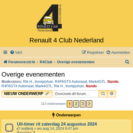
Renault 4 Club Nederland
V&A
Registreer
Aanmelden
Z
Forumoverzicht
R4Club
Overige evenementen
o
Overige evenementen
e
Moderators:
Rik H.
,
trompjohan
,
R4F6GTX Automaat
,
Mark4GTL
,
Nando
,
k
R4F6GTX Automaat
,
Mark4GTL
,
Rik H.
,
trompjohan
,
Nando
ZOEK
UITGEBR
NIEUW ONDERWERP
1
2
3
113 onderwerpen
VOLGENDE
Onderwerpen
Uil-timer rit zaterdag 24 augustus 2024
walterg
«
wo aug 14, 2024 9:47 pm
Reacties:
3