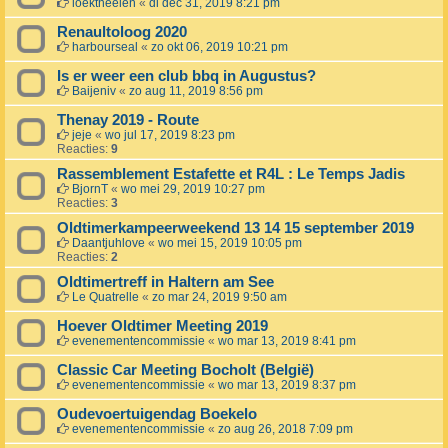
loektheelen
«
di dec 31, 2019 8:21 pm
Renaultoloog 2020
harbourseal
«
zo okt 06, 2019 10:21 pm
Is er weer een club bbq in Augustus?
Baijeniv
«
zo aug 11, 2019 8:56 pm
Thenay 2019 - Route
jeje
«
wo jul 17, 2019 8:23 pm
Reacties:
9
Rassemblement Estafette et R4L : Le Temps Jadis
BjornT
«
wo mei 29, 2019 10:27 pm
Reacties:
3
Oldtimerkampeerweekend 13 14 15 september 2019
Daantjuhlove
«
wo mei 15, 2019 10:05 pm
Reacties:
2
Oldtimertreff in Haltern am See
Le Quatrelle
«
zo mar 24, 2019 9:50 am
Hoever Oldtimer Meeting 2019
evenementencommissie
«
wo mar 13, 2019 8:41 pm
Classic Car Meeting Bocholt (België)
evenementencommissie
«
wo mar 13, 2019 8:37 pm
Oudevoertuigendag Boekelo
evenementencommissie
«
zo aug 26, 2018 7:09 pm