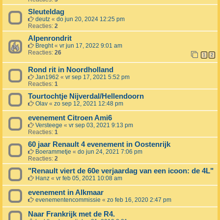
Sleuteldag
deutz
«
do jun 20, 2024 12:25 pm
Reacties:
2
Alpenrondrit
Breght
«
vr jun 17, 2022 9:01 am
Reacties:
26
1
2
Rond rit in Noordholland
Jan1962
«
vr sep 17, 2021 5:52 pm
Reacties:
1
Tourtochtje Nijverdal/Hellendoorn
Olav
«
zo sep 12, 2021 12:48 pm
evenement Citroen Ami6
Versteege
«
vr sep 03, 2021 9:13 pm
Reacties:
1
60 jaar Renault 4 evenement in Oostenrijk
Boerammetje
«
do jun 24, 2021 7:06 pm
Reacties:
2
"Renault viert de 60e verjaardag van een icoon: de 4L"
Hanz
«
vr feb 05, 2021 10:08 am
evenement in Alkmaar
evenementencommissie
«
zo feb 16, 2020 2:47 pm
Naar Frankrijk met de R4.