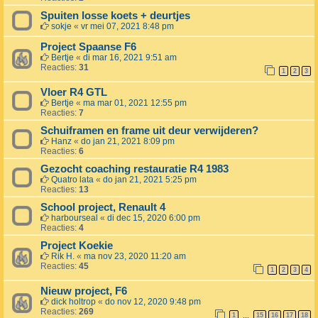
Spuiten losse koets + deurtjes
sokje
«
vr mei 07, 2021 8:48 pm
Project Spaanse F6
Bertje
«
di mar 16, 2021 9:51 am
Reacties:
31
1
2
3
Vloer R4 GTL
Bertje
«
ma mar 01, 2021 12:55 pm
Reacties:
7
Schuiframen en frame uit deur verwijderen?
Hanz
«
do jan 21, 2021 8:09 pm
Reacties:
6
Gezocht coaching restauratie R4 1983
Quatro lata
«
do jan 21, 2021 5:25 pm
Reacties:
13
School project, Renault 4
harbourseal
«
di dec 15, 2020 6:00 pm
Reacties:
4
Project Koekie
Rik H.
«
ma nov 23, 2020 11:20 am
Reacties:
45
1
2
3
4
Nieuw project, F6
dick holtrop
«
do nov 12, 2020 9:48 pm
Reacties:
269
1
15
16
17
18
…