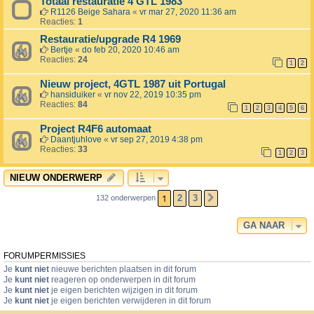
Totaal restauratie 4 GTL 1983
R1126 Beige Sahara
«
vr mar 27, 2020 11:36 am
Reacties:
1
Restauratie/upgrade R4 1969
Bertje
«
do feb 20, 2020 10:46 am
Reacties:
24
1
2
Nieuw project, 4GTL 1987 uit Portugal
hansiduiker
«
vr nov 22, 2019 10:35 pm
Reacties:
84
1
2
3
4
5
6
Project R4F6 automaat
Daantjuhlove
«
vr sep 27, 2019 4:38 pm
Reacties:
33
1
2
3
NIEUW ONDERWERP
1
2
3
132 onderwerpen
VOLGENDE
GA NAAR
FORUMPERMISSIES
Je
kunt niet
nieuwe berichten plaatsen in dit forum
Je
kunt niet
reageren op onderwerpen in dit forum
Je
kunt niet
je eigen berichten wijzigen in dit forum
Je
kunt niet
je eigen berichten verwijderen in dit forum