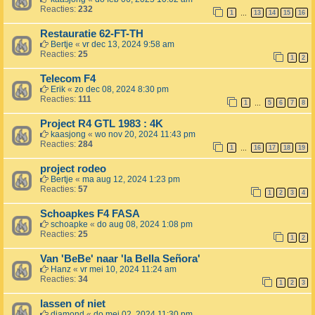
Reacties:
232
1
13
14
15
16
…
Restauratie 62-FT-TH
Bertje
«
vr dec 13, 2024 9:58 am
Reacties:
25
1
2
Telecom F4
Erik
«
zo dec 08, 2024 8:30 pm
Reacties:
111
1
5
6
7
8
…
Project R4 GTL 1983 : 4K
kaasjong
«
wo nov 20, 2024 11:43 pm
Reacties:
284
1
16
17
18
19
…
project rodeo
Bertje
«
ma aug 12, 2024 1:23 pm
Reacties:
57
1
2
3
4
Schoapkes F4 FASA
schoapke
«
do aug 08, 2024 1:08 pm
Reacties:
25
1
2
Van 'BeBe' naar 'la Bella Señora'
Hanz
«
vr mei 10, 2024 11:24 am
Reacties:
34
1
2
3
lassen of niet
diamond
«
do mei 02, 2024 11:30 pm