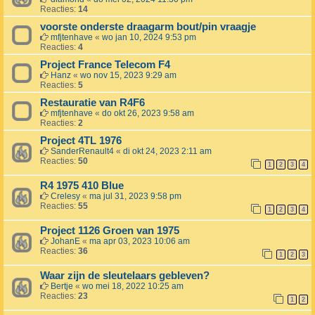
Reacties:
14
voorste onderste draagarm bout/pin vraagje
mfjtenhave
«
wo jan 10, 2024 9:53 pm
Reacties:
4
Project France Telecom F4
Hanz
«
wo nov 15, 2023 9:29 am
Reacties:
5
Restauratie van R4F6
mfjtenhave
«
do okt 26, 2023 9:58 am
Reacties:
2
Project 4TL 1976
SanderRenault4
«
di okt 24, 2023 2:11 am
Reacties:
50
1
2
3
4
R4 1975 410 Blue
Crelesy
«
ma jul 31, 2023 9:58 pm
Reacties:
55
1
2
3
4
Project 1126 Groen van 1975
JohanE
«
ma apr 03, 2023 10:06 am
Reacties:
36
1
2
3
Waar zijn de sleutelaars gebleven?
Bertje
«
wo mei 18, 2022 10:25 am
Reacties:
23
1
2