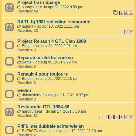
Project F6 in Spanje
sunnyside
«
do apr 28, 2022 9:59 pm
Reacties:
42
1
2
3
R4 TL bj 1981 volledige restauratie
laguna
«
zo apr 10, 2022 11:11 pm
Reacties:
23
1
2
Project Renault 4 GTL Clan 1989
Bertje
«
wo nov 24, 2021 1:11 am
Reacties:
3
Reparateur elektra zoeken
Bertje
«
do aug 05, 2021 9:29 pm
Reacties:
6
Renault 4 pour toujours
Bertje
«
zo aug 01, 2021 11:15 pm
Reacties:
3
wielen
dirkoosterhoff
«
ma jun 21, 2021 8:37 pm
Reacties:
3
Restauratie GTL 1984-86
harbourseal
«
do jun 17, 2021 6:00 am
Reacties:
81
1
2
3
4
5
6
R4F6 met dubbele achterwielen
R4F6GTX Automaat
«
wo mei 19, 2021 11:19 am
Reacties:
2