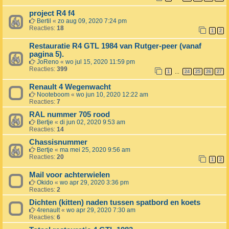
project R4 f4
Bertil
«
zo aug 09, 2020 7:24 pm
Reacties:
18
1
2
Restauratie R4 GTL 1984 van Rutger-peer (vanaf
pagina 5).
JoReno
«
wo jul 15, 2020 11:59 pm
Reacties:
399
1
24
25
26
27
…
Renault 4 Wegenwacht
Nooteboom
«
wo jun 10, 2020 12:22 am
Reacties:
7
RAL nummer 705 rood
Bertje
«
di jun 02, 2020 9:53 am
Reacties:
14
Chassisnummer
Bertje
«
ma mei 25, 2020 9:56 am
Reacties:
20
1
2
Mail voor achterwielen
Okido
«
wo apr 29, 2020 3:36 pm
Reacties:
2
Dichten (kitten) naden tussen spatbord en koets
4renault
«
wo apr 29, 2020 7:30 am
Reacties:
6