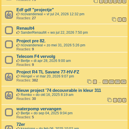
1
2
3
4
5
6
Edf gdf "projectje"
ricovanderwal
«
vr jul 24, 2026 12:32 pm
Reacties:
27
1
2
Renault4
SanderRenault4
«
wo jul 22, 2026 7:50 pm
Project pre 82.
ricovanderwal
«
zo mei 31, 2026 5:26 pm
Reacties:
9
Telecom F4 vervolg
Bertje
«
di apr 28, 2026 9:00 am
Reacties:
9
Project R4 TL Savane 77-HV-FZ
Hengel
«
vr mar 20, 2026 9:07 pm
Reacties:
382
1
23
24
25
26
…
Nieuw project '74 decouvrable in kleur 311
Remko
«
do okt 16, 2025 8:19 am
Reacties:
30
1
2
3
waterpomp vervangen
Bertje
«
do sep 04, 2025 9:04 pm
Reacties:
5
72er
kaasjong
«
do feb 06, 2025 10:02 am