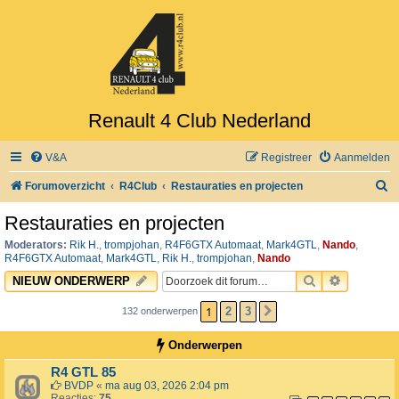
Renault 4 Club Nederland
V&A
Registreer
Aanmelden
Z
Forumoverzicht
R4Club
Restauraties en projecten
o
Restauraties en projecten
e
Moderators:
Rik H.
,
trompjohan
,
R4F6GTX Automaat
,
Mark4GTL
,
Nando
,
k
R4F6GTX Automaat
,
Mark4GTL
,
Rik H.
,
trompjohan
,
Nando
ZOEK
UITGEBR
NIEUW ONDERWERP
1
2
3
132 onderwerpen
VOLGENDE
Onderwerpen
R4 GTL 85
BVDP
«
ma aug 03, 2026 2:04 pm
Reacties:
75