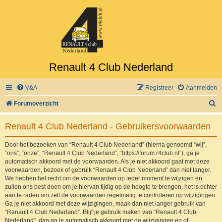
Renault 4 Club Nederland
V&A
Registreer
Aanmelden
Z
Forumoverzicht
o
Renault 4 Club Nederland - Gebruikersvoorwaarden
e
k
Door het bezoeken van “Renault 4 Club Nederland” (hierna genoemd “wij”,
“ons”, “onze”, “Renault 4 Club Nederland”, “https://forum.r4club.nl”), ga je
automatisch akkoord met de voorwaarden. Als je niet akkoord gaat met deze
voorwaarden, bezoek of gebruik “Renault 4 Club Nederland” dan niet langer.
We hebben het recht om de voorwaarden op ieder moment te wijzigen en
zullen ons best doen om je hiervan tijdig op de hoogte te brengen, het is echter
aan te raden om zelf de voorwaarden regelmatig te controleren op wijzigingen.
Ga je niet akkoord met deze wijzigingen, maak dan niet langer gebruik van
“Renault 4 Club Nederland”. Blijf je gebruik maken van “Renault 4 Club
Nederland”, dan ga je automatisch akkoord met de wijzigingen en of