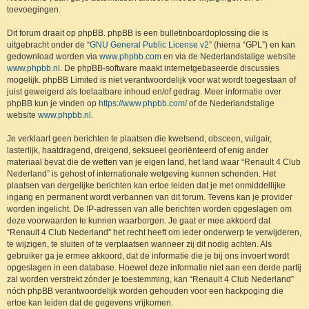
toevoegingen.
Dit forum draait op phpBB. phpBB is een bulletinboardoplossing die is
uitgebracht onder de “
GNU General Public License v2
” (hierna “GPL”) en kan
gedownload worden via
www.phpbb.com
en via de Nederlandstalige website
www.phpbb.nl
. De phpBB-software maakt internetgebaseerde discussies
mogelijk. phpBB Limited is niet verantwoordelijk voor wat wordt toegestaan of
juist geweigerd als toelaatbare inhoud en/of gedrag. Meer informatie over
phpBB kun je vinden op
https://www.phpbb.com/
of de Nederlandstalige
website
www.phpbb.nl
.
Je verklaart geen berichten te plaatsen die kwetsend, obsceen, vulgair,
lasterlijk, haatdragend, dreigend, seksueel georiënteerd of enig ander
materiaal bevat die de wetten van je eigen land, het land waar “Renault 4 Club
Nederland” is gehost of internationale wetgeving kunnen schenden. Het
plaatsen van dergelijke berichten kan ertoe leiden dat je met onmiddellijke
ingang en permanent wordt verbannen van dit forum. Tevens kan je provider
worden ingelicht. De IP-adressen van alle berichten worden opgeslagen om
deze voorwaarden te kunnen waarborgen. Je gaat er mee akkoord dat
“Renault 4 Club Nederland” het recht heeft om ieder onderwerp te verwijderen,
te wijzigen, te sluiten of te verplaatsen wanneer zij dit nodig achten. Als
gebruiker ga je ermee akkoord, dat de informatie die je bij ons invoert wordt
opgeslagen in een database. Hoewel deze informatie niet aan een derde partij
zal worden verstrekt zónder je toestemming, kan “Renault 4 Club Nederland”
nóch phpBB verantwoordelijk worden gehouden voor een hackpoging die
ertoe kan leiden dat de gegevens vrijkomen.