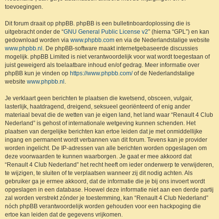
toevoegingen.
Dit forum draait op phpBB. phpBB is een bulletinboardoplossing die is
uitgebracht onder de “
GNU General Public License v2
” (hierna “GPL”) en kan
gedownload worden via
www.phpbb.com
en via de Nederlandstalige website
www.phpbb.nl
. De phpBB-software maakt internetgebaseerde discussies
mogelijk. phpBB Limited is niet verantwoordelijk voor wat wordt toegestaan of
juist geweigerd als toelaatbare inhoud en/of gedrag. Meer informatie over
phpBB kun je vinden op
https://www.phpbb.com/
of de Nederlandstalige
website
www.phpbb.nl
.
Je verklaart geen berichten te plaatsen die kwetsend, obsceen, vulgair,
lasterlijk, haatdragend, dreigend, seksueel georiënteerd of enig ander
materiaal bevat die de wetten van je eigen land, het land waar “Renault 4 Club
Nederland” is gehost of internationale wetgeving kunnen schenden. Het
plaatsen van dergelijke berichten kan ertoe leiden dat je met onmiddellijke
ingang en permanent wordt verbannen van dit forum. Tevens kan je provider
worden ingelicht. De IP-adressen van alle berichten worden opgeslagen om
deze voorwaarden te kunnen waarborgen. Je gaat er mee akkoord dat
“Renault 4 Club Nederland” het recht heeft om ieder onderwerp te verwijderen,
te wijzigen, te sluiten of te verplaatsen wanneer zij dit nodig achten. Als
gebruiker ga je ermee akkoord, dat de informatie die je bij ons invoert wordt
opgeslagen in een database. Hoewel deze informatie niet aan een derde partij
zal worden verstrekt zónder je toestemming, kan “Renault 4 Club Nederland”
nóch phpBB verantwoordelijk worden gehouden voor een hackpoging die
ertoe kan leiden dat de gegevens vrijkomen.