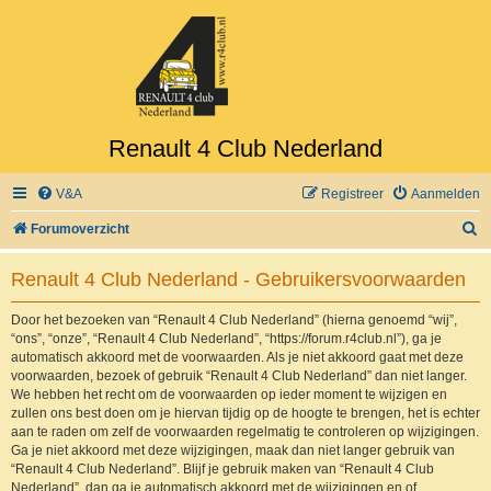
Renault 4 Club Nederland
V&A
Registreer
Aanmelden
Z
Forumoverzicht
o
Renault 4 Club Nederland - Gebruikersvoorwaarden
e
k
Door het bezoeken van “Renault 4 Club Nederland” (hierna genoemd “wij”,
“ons”, “onze”, “Renault 4 Club Nederland”, “https://forum.r4club.nl”), ga je
automatisch akkoord met de voorwaarden. Als je niet akkoord gaat met deze
voorwaarden, bezoek of gebruik “Renault 4 Club Nederland” dan niet langer.
We hebben het recht om de voorwaarden op ieder moment te wijzigen en
zullen ons best doen om je hiervan tijdig op de hoogte te brengen, het is echter
aan te raden om zelf de voorwaarden regelmatig te controleren op wijzigingen.
Ga je niet akkoord met deze wijzigingen, maak dan niet langer gebruik van
“Renault 4 Club Nederland”. Blijf je gebruik maken van “Renault 4 Club
Nederland”, dan ga je automatisch akkoord met de wijzigingen en of