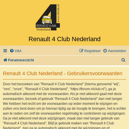
Renault 4 Club Nederland
V&A
Registreer
Aanmelden
Z
Forumoverzicht
o
Renault 4 Club Nederland - Gebruikersvoorwaarden
e
k
Door het bezoeken van “Renault 4 Club Nederland” (hierna genoemd “wij”,
“ons”, “onze”, “Renault 4 Club Nederland”, “https://forum.r4club.nl”), ga je
automatisch akkoord met de voorwaarden. Als je niet akkoord gaat met deze
voorwaarden, bezoek of gebruik “Renault 4 Club Nederland” dan niet langer.
We hebben het recht om de voorwaarden op ieder moment te wijzigen en
zullen ons best doen om je hiervan tijdig op de hoogte te brengen, het is echter
aan te raden om zelf de voorwaarden regelmatig te controleren op wijzigingen.
Ga je niet akkoord met deze wijzigingen, maak dan niet langer gebruik van
“Renault 4 Club Nederland”. Blijf je gebruik maken van “Renault 4 Club
Nederland”, dan ga je automatisch akkoord met de wijzigingen en of