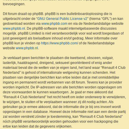
toevoegingen.
Dit forum draait op phpBB. phpBB is een bulletinboardoplossing die is
uitgebracht onder de “
GNU General Public License v2
” (hierna “GPL”) en kan
gedownload worden via
www.phpbb.com
en via de Nederlandstalige website
www.phpbb.nl
. De phpBB-software maakt internetgebaseerde discussies
mogelijk. phpBB Limited is niet verantwoordelijk voor wat wordt toegestaan of
juist geweigerd als toelaatbare inhoud en/of gedrag. Meer informatie over
phpBB kun je vinden op
https://www.phpbb.com/
of de Nederlandstalige
website
www.phpbb.nl
.
Je verklaart geen berichten te plaatsen die kwetsend, obsceen, vulgair,
lasterlijk, haatdragend, dreigend, seksueel georiënteerd of enig ander
materiaal bevat die de wetten van je eigen land, het land waar “Renault 4 Club
Nederland” is gehost of internationale wetgeving kunnen schenden. Het
plaatsen van dergelijke berichten kan ertoe leiden dat je met onmiddellijke
ingang en permanent wordt verbannen van dit forum. Tevens kan je provider
worden ingelicht. De IP-adressen van alle berichten worden opgeslagen om
deze voorwaarden te kunnen waarborgen. Je gaat er mee akkoord dat
“Renault 4 Club Nederland” het recht heeft om ieder onderwerp te verwijderen,
te wijzigen, te sluiten of te verplaatsen wanneer zij dit nodig achten. Als
gebruiker ga je ermee akkoord, dat de informatie die je bij ons invoert wordt
opgeslagen in een database. Hoewel deze informatie niet aan een derde partij
zal worden verstrekt zónder je toestemming, kan “Renault 4 Club Nederland”
nóch phpBB verantwoordelijk worden gehouden voor een hackpoging die
ertoe kan leiden dat de gegevens vrijkomen.