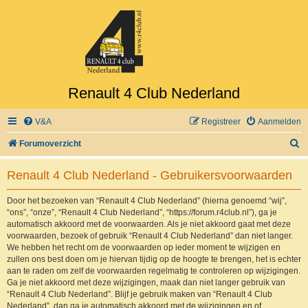
Renault 4 Club Nederland
V&A
Registreer
Aanmelden
Z
Forumoverzicht
o
Renault 4 Club Nederland - Gebruikersvoorwaarden
e
k
Door het bezoeken van “Renault 4 Club Nederland” (hierna genoemd “wij”,
“ons”, “onze”, “Renault 4 Club Nederland”, “https://forum.r4club.nl”), ga je
automatisch akkoord met de voorwaarden. Als je niet akkoord gaat met deze
voorwaarden, bezoek of gebruik “Renault 4 Club Nederland” dan niet langer.
We hebben het recht om de voorwaarden op ieder moment te wijzigen en
zullen ons best doen om je hiervan tijdig op de hoogte te brengen, het is echter
aan te raden om zelf de voorwaarden regelmatig te controleren op wijzigingen.
Ga je niet akkoord met deze wijzigingen, maak dan niet langer gebruik van
“Renault 4 Club Nederland”. Blijf je gebruik maken van “Renault 4 Club
Nederland”, dan ga je automatisch akkoord met de wijzigingen en of