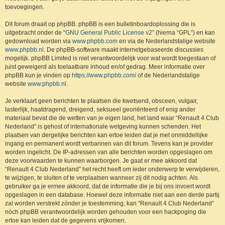
toevoegingen.
Dit forum draait op phpBB. phpBB is een bulletinboardoplossing die is
uitgebracht onder de “
GNU General Public License v2
” (hierna “GPL”) en kan
gedownload worden via
www.phpbb.com
en via de Nederlandstalige website
www.phpbb.nl
. De phpBB-software maakt internetgebaseerde discussies
mogelijk. phpBB Limited is niet verantwoordelijk voor wat wordt toegestaan of
juist geweigerd als toelaatbare inhoud en/of gedrag. Meer informatie over
phpBB kun je vinden op
https://www.phpbb.com/
of de Nederlandstalige
website
www.phpbb.nl
.
Je verklaart geen berichten te plaatsen die kwetsend, obsceen, vulgair,
lasterlijk, haatdragend, dreigend, seksueel georiënteerd of enig ander
materiaal bevat die de wetten van je eigen land, het land waar “Renault 4 Club
Nederland” is gehost of internationale wetgeving kunnen schenden. Het
plaatsen van dergelijke berichten kan ertoe leiden dat je met onmiddellijke
ingang en permanent wordt verbannen van dit forum. Tevens kan je provider
worden ingelicht. De IP-adressen van alle berichten worden opgeslagen om
deze voorwaarden te kunnen waarborgen. Je gaat er mee akkoord dat
“Renault 4 Club Nederland” het recht heeft om ieder onderwerp te verwijderen,
te wijzigen, te sluiten of te verplaatsen wanneer zij dit nodig achten. Als
gebruiker ga je ermee akkoord, dat de informatie die je bij ons invoert wordt
opgeslagen in een database. Hoewel deze informatie niet aan een derde partij
zal worden verstrekt zónder je toestemming, kan “Renault 4 Club Nederland”
nóch phpBB verantwoordelijk worden gehouden voor een hackpoging die
ertoe kan leiden dat de gegevens vrijkomen.