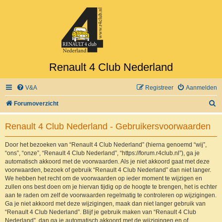
Renault 4 Club Nederland
V&A
Registreer
Aanmelden
Z
Forumoverzicht
o
Renault 4 Club Nederland - Gebruikersvoorwaarden
e
k
Door het bezoeken van “Renault 4 Club Nederland” (hierna genoemd “wij”,
“ons”, “onze”, “Renault 4 Club Nederland”, “https://forum.r4club.nl”), ga je
automatisch akkoord met de voorwaarden. Als je niet akkoord gaat met deze
voorwaarden, bezoek of gebruik “Renault 4 Club Nederland” dan niet langer.
We hebben het recht om de voorwaarden op ieder moment te wijzigen en
zullen ons best doen om je hiervan tijdig op de hoogte te brengen, het is echter
aan te raden om zelf de voorwaarden regelmatig te controleren op wijzigingen.
Ga je niet akkoord met deze wijzigingen, maak dan niet langer gebruik van
“Renault 4 Club Nederland”. Blijf je gebruik maken van “Renault 4 Club
Nederland”, dan ga je automatisch akkoord met de wijzigingen en of