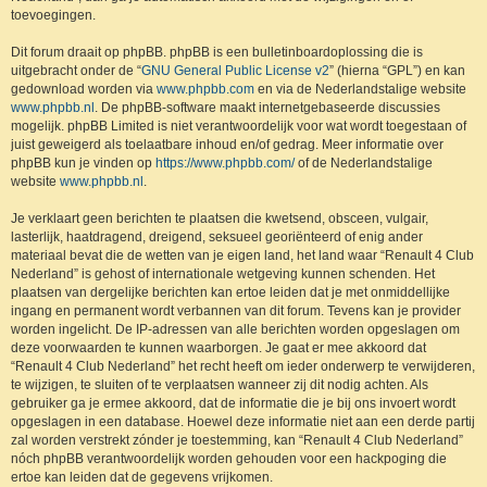
toevoegingen.
Dit forum draait op phpBB. phpBB is een bulletinboardoplossing die is
uitgebracht onder de “
GNU General Public License v2
” (hierna “GPL”) en kan
gedownload worden via
www.phpbb.com
en via de Nederlandstalige website
www.phpbb.nl
. De phpBB-software maakt internetgebaseerde discussies
mogelijk. phpBB Limited is niet verantwoordelijk voor wat wordt toegestaan of
juist geweigerd als toelaatbare inhoud en/of gedrag. Meer informatie over
phpBB kun je vinden op
https://www.phpbb.com/
of de Nederlandstalige
website
www.phpbb.nl
.
Je verklaart geen berichten te plaatsen die kwetsend, obsceen, vulgair,
lasterlijk, haatdragend, dreigend, seksueel georiënteerd of enig ander
materiaal bevat die de wetten van je eigen land, het land waar “Renault 4 Club
Nederland” is gehost of internationale wetgeving kunnen schenden. Het
plaatsen van dergelijke berichten kan ertoe leiden dat je met onmiddellijke
ingang en permanent wordt verbannen van dit forum. Tevens kan je provider
worden ingelicht. De IP-adressen van alle berichten worden opgeslagen om
deze voorwaarden te kunnen waarborgen. Je gaat er mee akkoord dat
“Renault 4 Club Nederland” het recht heeft om ieder onderwerp te verwijderen,
te wijzigen, te sluiten of te verplaatsen wanneer zij dit nodig achten. Als
gebruiker ga je ermee akkoord, dat de informatie die je bij ons invoert wordt
opgeslagen in een database. Hoewel deze informatie niet aan een derde partij
zal worden verstrekt zónder je toestemming, kan “Renault 4 Club Nederland”
nóch phpBB verantwoordelijk worden gehouden voor een hackpoging die
ertoe kan leiden dat de gegevens vrijkomen.