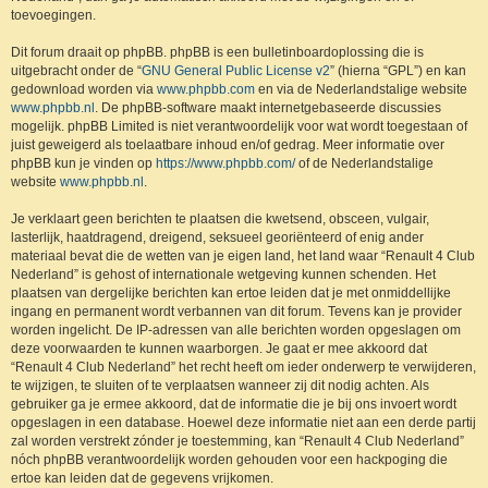
toevoegingen.
Dit forum draait op phpBB. phpBB is een bulletinboardoplossing die is
uitgebracht onder de “
GNU General Public License v2
” (hierna “GPL”) en kan
gedownload worden via
www.phpbb.com
en via de Nederlandstalige website
www.phpbb.nl
. De phpBB-software maakt internetgebaseerde discussies
mogelijk. phpBB Limited is niet verantwoordelijk voor wat wordt toegestaan of
juist geweigerd als toelaatbare inhoud en/of gedrag. Meer informatie over
phpBB kun je vinden op
https://www.phpbb.com/
of de Nederlandstalige
website
www.phpbb.nl
.
Je verklaart geen berichten te plaatsen die kwetsend, obsceen, vulgair,
lasterlijk, haatdragend, dreigend, seksueel georiënteerd of enig ander
materiaal bevat die de wetten van je eigen land, het land waar “Renault 4 Club
Nederland” is gehost of internationale wetgeving kunnen schenden. Het
plaatsen van dergelijke berichten kan ertoe leiden dat je met onmiddellijke
ingang en permanent wordt verbannen van dit forum. Tevens kan je provider
worden ingelicht. De IP-adressen van alle berichten worden opgeslagen om
deze voorwaarden te kunnen waarborgen. Je gaat er mee akkoord dat
“Renault 4 Club Nederland” het recht heeft om ieder onderwerp te verwijderen,
te wijzigen, te sluiten of te verplaatsen wanneer zij dit nodig achten. Als
gebruiker ga je ermee akkoord, dat de informatie die je bij ons invoert wordt
opgeslagen in een database. Hoewel deze informatie niet aan een derde partij
zal worden verstrekt zónder je toestemming, kan “Renault 4 Club Nederland”
nóch phpBB verantwoordelijk worden gehouden voor een hackpoging die
ertoe kan leiden dat de gegevens vrijkomen.