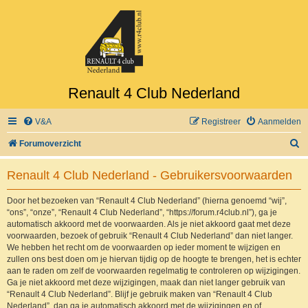
Renault 4 Club Nederland
V&A
Registreer
Aanmelden
Z
Forumoverzicht
o
Renault 4 Club Nederland - Gebruikersvoorwaarden
e
k
Door het bezoeken van “Renault 4 Club Nederland” (hierna genoemd “wij”,
“ons”, “onze”, “Renault 4 Club Nederland”, “https://forum.r4club.nl”), ga je
automatisch akkoord met de voorwaarden. Als je niet akkoord gaat met deze
voorwaarden, bezoek of gebruik “Renault 4 Club Nederland” dan niet langer.
We hebben het recht om de voorwaarden op ieder moment te wijzigen en
zullen ons best doen om je hiervan tijdig op de hoogte te brengen, het is echter
aan te raden om zelf de voorwaarden regelmatig te controleren op wijzigingen.
Ga je niet akkoord met deze wijzigingen, maak dan niet langer gebruik van
“Renault 4 Club Nederland”. Blijf je gebruik maken van “Renault 4 Club
Nederland”, dan ga je automatisch akkoord met de wijzigingen en of