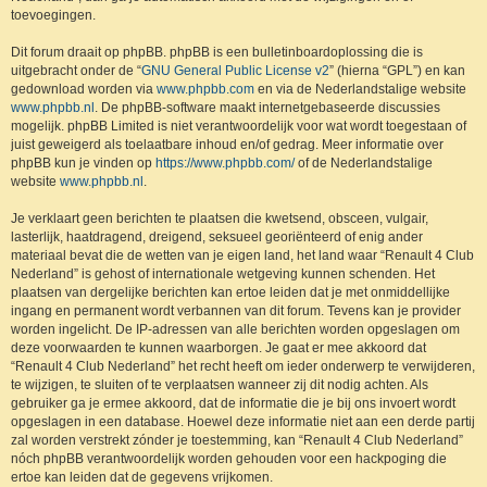
toevoegingen.
Dit forum draait op phpBB. phpBB is een bulletinboardoplossing die is
uitgebracht onder de “
GNU General Public License v2
” (hierna “GPL”) en kan
gedownload worden via
www.phpbb.com
en via de Nederlandstalige website
www.phpbb.nl
. De phpBB-software maakt internetgebaseerde discussies
mogelijk. phpBB Limited is niet verantwoordelijk voor wat wordt toegestaan of
juist geweigerd als toelaatbare inhoud en/of gedrag. Meer informatie over
phpBB kun je vinden op
https://www.phpbb.com/
of de Nederlandstalige
website
www.phpbb.nl
.
Je verklaart geen berichten te plaatsen die kwetsend, obsceen, vulgair,
lasterlijk, haatdragend, dreigend, seksueel georiënteerd of enig ander
materiaal bevat die de wetten van je eigen land, het land waar “Renault 4 Club
Nederland” is gehost of internationale wetgeving kunnen schenden. Het
plaatsen van dergelijke berichten kan ertoe leiden dat je met onmiddellijke
ingang en permanent wordt verbannen van dit forum. Tevens kan je provider
worden ingelicht. De IP-adressen van alle berichten worden opgeslagen om
deze voorwaarden te kunnen waarborgen. Je gaat er mee akkoord dat
“Renault 4 Club Nederland” het recht heeft om ieder onderwerp te verwijderen,
te wijzigen, te sluiten of te verplaatsen wanneer zij dit nodig achten. Als
gebruiker ga je ermee akkoord, dat de informatie die je bij ons invoert wordt
opgeslagen in een database. Hoewel deze informatie niet aan een derde partij
zal worden verstrekt zónder je toestemming, kan “Renault 4 Club Nederland”
nóch phpBB verantwoordelijk worden gehouden voor een hackpoging die
ertoe kan leiden dat de gegevens vrijkomen.