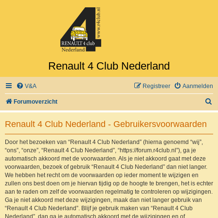
Renault 4 Club Nederland
V&A
Registreer
Aanmelden
Z
Forumoverzicht
o
Renault 4 Club Nederland - Gebruikersvoorwaarden
e
k
Door het bezoeken van “Renault 4 Club Nederland” (hierna genoemd “wij”,
“ons”, “onze”, “Renault 4 Club Nederland”, “https://forum.r4club.nl”), ga je
automatisch akkoord met de voorwaarden. Als je niet akkoord gaat met deze
voorwaarden, bezoek of gebruik “Renault 4 Club Nederland” dan niet langer.
We hebben het recht om de voorwaarden op ieder moment te wijzigen en
zullen ons best doen om je hiervan tijdig op de hoogte te brengen, het is echter
aan te raden om zelf de voorwaarden regelmatig te controleren op wijzigingen.
Ga je niet akkoord met deze wijzigingen, maak dan niet langer gebruik van
“Renault 4 Club Nederland”. Blijf je gebruik maken van “Renault 4 Club
Nederland”, dan ga je automatisch akkoord met de wijzigingen en of