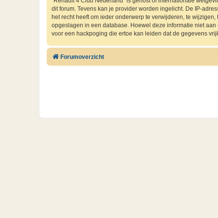
“Renault 4 Club Nederland” is gehost of internationale wetgev
dit forum. Tevens kan je provider worden ingelicht. De IP-ad
het recht heeft om ieder onderwerp te verwijderen, te wijzigen, t
opgeslagen in een database. Hoewel deze informatie niet aan
voor een hackpoging die ertoe kan leiden dat de gegevens vri
Forumoverzicht