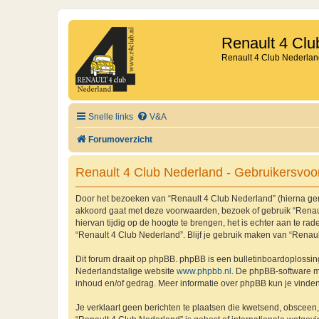
Renault 4 Clu
Renault 4 Club Nederlan
Snelle links
V&A
Forumoverzicht
Renault 4 Club Nederland - Gebruikersvo
Door het bezoeken van “Renault 4 Club Nederland” (hierna genoe
akkoord gaat met deze voorwaarden, bezoek of gebruik “Renaul
hiervan tijdig op de hoogte te brengen, het is echter aan te r
“Renault 4 Club Nederland”. Blijf je gebruik maken van “Renau
Dit forum draait op phpBB. phpBB is een bulletinboardoplossing
Nederlandstalige website
www.phpbb.nl
. De phpBB-software ma
inhoud en/of gedrag. Meer informatie over phpBB kun je vinde
Je verklaart geen berichten te plaatsen die kwetsend, obsceen, 