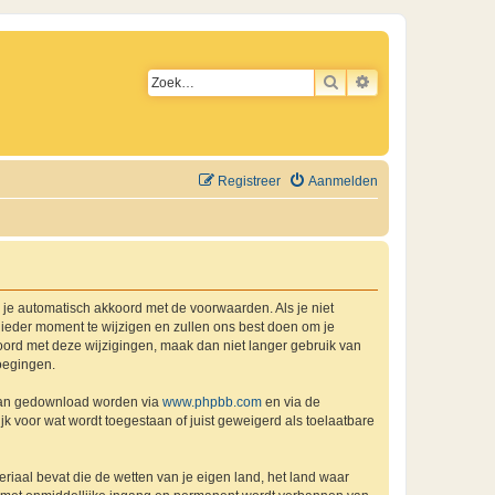
ZOEK
UITGEBREID ZO
Registreer
Aanmelden
a je automatisch akkoord met de voorwaarden. Als je niet
ieder moment te wijzigen en zullen ons best doen om je
kkoord met deze wijzigingen, maak dan niet langer gebruik van
oegingen.
 kan gedownload worden via
www.phpbb.com
en via de
k voor wat wordt toegestaan of juist geweigerd als toelaatbare
eriaal bevat die de wetten van je eigen land, het land waar