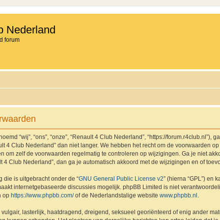
b Nederland
d forum
orwaarden
md “wij”, “ons”, “onze”, “Renault 4 Club Nederland”, “https://forum.r4club.nl”), g
t 4 Club Nederland” dan niet langer. We hebben het recht om de voorwaarden op 
aden om zelf de voorwaarden regelmatig te controleren op wijzigingen. Ga je niet a
lt 4 Club Nederland”, dan ga je automatisch akkoord met de wijzigingen en of toev
 die is uitgebracht onder de “
GNU General Public License v2
” (hierna “GPL”) en
akt internetgebaseerde discussies mogelijk. phpBB Limited is niet verantwoordelij
n op
https://www.phpbb.com/
of de Nederlandstalige website
www.phpbb.nl
.
vulgair, lasterlijk, haatdragend, dreigend, seksueel georiënteerd of enig ander mat