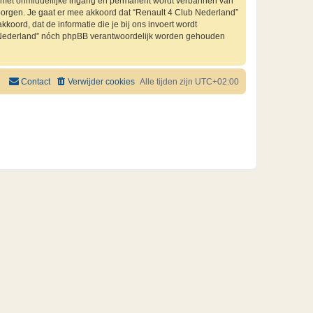
je met onmiddellijke ingang en permanent wordt verbannen van
orgen. Je gaat er mee akkoord dat “Renault 4 Club Nederland”
kkoord, dat de informatie die je bij ons invoert wordt
ub Nederland” nóch phpBB verantwoordelijk worden gehouden
Contact
Verwijder cookies
Alle tijden zijn
UTC+02:00