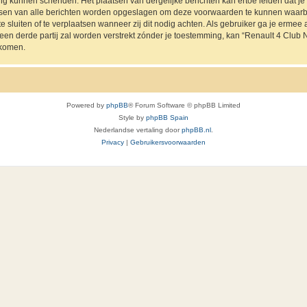
ing kunnen schenden. Het plaatsen van dergelijke berichten kan ertoe leiden dat 
ressen van alle berichten worden opgeslagen om deze voorwaarden te kunnen waarb
e sluiten of te verplaatsen wanneer zij dit nodig achten. Als gebruiker ga je ermee a
 een derde partij zal worden verstrekt zónder je toestemming, kan “Renault 4 Cl
jkomen.
Powered by
phpBB
® Forum Software © phpBB Limited
Style by
phpBB Spain
Nederlandse vertaling door
phpBB.nl
.
Privacy
|
Gebruikersvoorwaarden