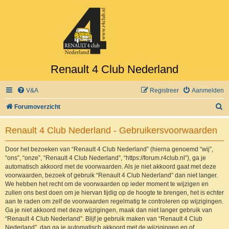
Renault 4 Club Nederland
V&A
Registreer
Aanmelden
Z
Forumoverzicht
o
Renault 4 Club Nederland - Gebruikersvoorwaarden
e
k
Door het bezoeken van “Renault 4 Club Nederland” (hierna genoemd “wij”,
“ons”, “onze”, “Renault 4 Club Nederland”, “https://forum.r4club.nl”), ga je
automatisch akkoord met de voorwaarden. Als je niet akkoord gaat met deze
voorwaarden, bezoek of gebruik “Renault 4 Club Nederland” dan niet langer.
We hebben het recht om de voorwaarden op ieder moment te wijzigen en
zullen ons best doen om je hiervan tijdig op de hoogte te brengen, het is echter
aan te raden om zelf de voorwaarden regelmatig te controleren op wijzigingen.
Ga je niet akkoord met deze wijzigingen, maak dan niet langer gebruik van
“Renault 4 Club Nederland”. Blijf je gebruik maken van “Renault 4 Club
Nederland”, dan ga je automatisch akkoord met de wijzigingen en of