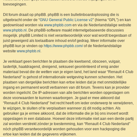
toevoegingen.
Dit forum draait op phpBB. phpBB is een bulletinboardoplossing die is
uitgebracht onder de “
GNU General Public License v2
” (hierna “GPL”) en kan
gedownload worden via
www.phpbb.com
en via de Nederlandstalige website
www.phpbb.nl
. De phpBB-software maakt internetgebaseerde discussies
mogelijk. phpBB Limited is niet verantwoordelijk voor wat wordt toegestaan of
juist geweigerd als toelaatbare inhoud en/of gedrag. Meer informatie over
phpBB kun je vinden op
https://www.phpbb.com/
of de Nederlandstalige
website
www.phpbb.nl
.
Je verklaart geen berichten te plaatsen die kwetsend, obsceen, vulgair,
lasterlijk, haatdragend, dreigend, seksueel georiënteerd of enig ander
materiaal bevat die de wetten van je eigen land, het land waar “Renault 4 Club
Nederland” is gehost of internationale wetgeving kunnen schenden. Het
plaatsen van dergelijke berichten kan ertoe leiden dat je met onmiddellijke
ingang en permanent wordt verbannen van dit forum. Tevens kan je provider
worden ingelicht. De IP-adressen van alle berichten worden opgeslagen om
deze voorwaarden te kunnen waarborgen. Je gaat er mee akkoord dat
“Renault 4 Club Nederland” het recht heeft om ieder onderwerp te verwijderen,
te wijzigen, te sluiten of te verplaatsen wanneer zij dit nodig achten. Als
gebruiker ga je ermee akkoord, dat de informatie die je bij ons invoert wordt
opgeslagen in een database. Hoewel deze informatie niet aan een derde partij
zal worden verstrekt zónder je toestemming, kan “Renault 4 Club Nederland”
nóch phpBB verantwoordelijk worden gehouden voor een hackpoging die
ertoe kan leiden dat de gegevens vrijkomen.