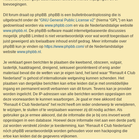
toevoegingen.
Dit forum draait op phpBB. phpBB is een bulletinboardoplossing die is
uitgebracht onder de “
GNU General Public License v2
” (hierna “GPL”) en kan
gedownload worden via
www.phpbb.com
en via de Nederlandstalige website
www.phpbb.nl
. De phpBB-software maakt internetgebaseerde discussies
mogelijk. phpBB Limited is niet verantwoordelijk voor wat wordt toegestaan of
juist geweigerd als toelaatbare inhoud en/of gedrag. Meer informatie over
phpBB kun je vinden op
https://www.phpbb.com/
of de Nederlandstalige
website
www.phpbb.nl
.
Je verklaart geen berichten te plaatsen die kwetsend, obsceen, vulgair,
lasterlijk, haatdragend, dreigend, seksueel georiënteerd of enig ander
materiaal bevat die de wetten van je eigen land, het land waar “Renault 4 Club
Nederland” is gehost of internationale wetgeving kunnen schenden. Het
plaatsen van dergelijke berichten kan ertoe leiden dat je met onmiddellijke
ingang en permanent wordt verbannen van dit forum. Tevens kan je provider
worden ingelicht. De IP-adressen van alle berichten worden opgeslagen om
deze voorwaarden te kunnen waarborgen. Je gaat er mee akkoord dat
“Renault 4 Club Nederland” het recht heeft om ieder onderwerp te verwijderen,
te wijzigen, te sluiten of te verplaatsen wanneer zij dit nodig achten. Als
gebruiker ga je ermee akkoord, dat de informatie die je bij ons invoert wordt
opgeslagen in een database. Hoewel deze informatie niet aan een derde partij
zal worden verstrekt zónder je toestemming, kan “Renault 4 Club Nederland”
nóch phpBB verantwoordelijk worden gehouden voor een hackpoging die
ertoe kan leiden dat de gegevens vrijkomen.