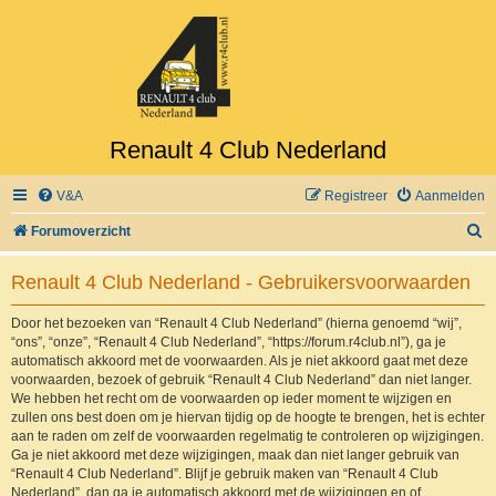
Renault 4 Club Nederland
V&A
Registreer
Aanmelden
Z
Forumoverzicht
o
Renault 4 Club Nederland - Gebruikersvoorwaarden
e
k
Door het bezoeken van “Renault 4 Club Nederland” (hierna genoemd “wij”,
“ons”, “onze”, “Renault 4 Club Nederland”, “https://forum.r4club.nl”), ga je
automatisch akkoord met de voorwaarden. Als je niet akkoord gaat met deze
voorwaarden, bezoek of gebruik “Renault 4 Club Nederland” dan niet langer.
We hebben het recht om de voorwaarden op ieder moment te wijzigen en
zullen ons best doen om je hiervan tijdig op de hoogte te brengen, het is echter
aan te raden om zelf de voorwaarden regelmatig te controleren op wijzigingen.
Ga je niet akkoord met deze wijzigingen, maak dan niet langer gebruik van
“Renault 4 Club Nederland”. Blijf je gebruik maken van “Renault 4 Club
Nederland”, dan ga je automatisch akkoord met de wijzigingen en of