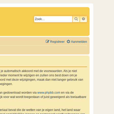
ZOEK
UITGEBREID ZO
Registreer
Aanmelden
a je automatisch akkoord met de voorwaarden. Als je niet
ieder moment te wijzigen en zullen ons best doen om je
kkoord met deze wijzigingen, maak dan niet langer gebruik van
oegingen.
 kan gedownload worden via
www.phpbb.com
en via de
k voor wat wordt toegestaan of juist geweigerd als toelaatbare
eriaal bevat die de wetten van je eigen land, het land waar