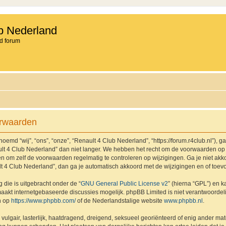
b Nederland
d forum
orwaarden
md “wij”, “ons”, “onze”, “Renault 4 Club Nederland”, “https://forum.r4club.nl”), g
t 4 Club Nederland” dan niet langer. We hebben het recht om de voorwaarden op 
aden om zelf de voorwaarden regelmatig te controleren op wijzigingen. Ga je niet a
lt 4 Club Nederland”, dan ga je automatisch akkoord met de wijzigingen en of toev
 die is uitgebracht onder de “
GNU General Public License v2
” (hierna “GPL”) en
akt internetgebaseerde discussies mogelijk. phpBB Limited is niet verantwoordelij
n op
https://www.phpbb.com/
of de Nederlandstalige website
www.phpbb.nl
.
vulgair, lasterlijk, haatdragend, dreigend, seksueel georiënteerd of enig ander mat