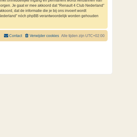
je met onmiddellijke ingang en permanent wordt verbannen van
orgen. Je gaat er mee akkoord dat “Renault 4 Club Nederland”
kkoord, dat de informatie die je bij ons invoert wordt
ub Nederland” nóch phpBB verantwoordelijk worden gehouden
Contact
Verwijder cookies
Alle tijden zijn
UTC+02:00