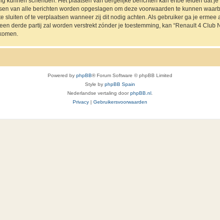
ing kunnen schenden. Het plaatsen van dergelijke berichten kan ertoe leiden dat 
ressen van alle berichten worden opgeslagen om deze voorwaarden te kunnen waarb
e sluiten of te verplaatsen wanneer zij dit nodig achten. Als gebruiker ga je ermee a
 een derde partij zal worden verstrekt zónder je toestemming, kan “Renault 4 Cl
jkomen.
Powered by
phpBB
® Forum Software © phpBB Limited
Style by
phpBB Spain
Nederlandse vertaling door
phpBB.nl
.
Privacy
|
Gebruikersvoorwaarden