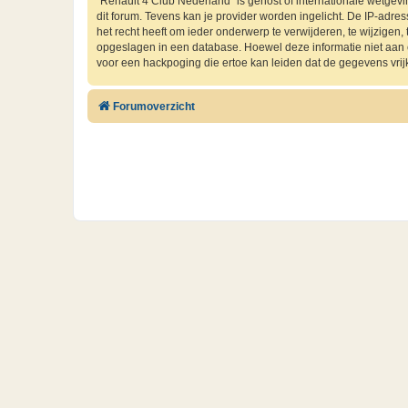
“Renault 4 Club Nederland” is gehost of internationale wetgev
dit forum. Tevens kan je provider worden ingelicht. De IP-ad
het recht heeft om ieder onderwerp te verwijderen, te wijzigen, t
opgeslagen in een database. Hoewel deze informatie niet aan
voor een hackpoging die ertoe kan leiden dat de gegevens vri
Forumoverzicht