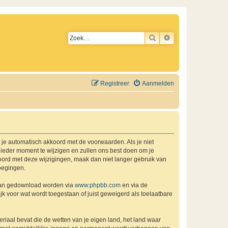
ZOEK
UITGEBREID ZO
Registreer
Aanmelden
a je automatisch akkoord met de voorwaarden. Als je niet
ieder moment te wijzigen en zullen ons best doen om je
kkoord met deze wijzigingen, maak dan niet langer gebruik van
oegingen.
 kan gedownload worden via
www.phpbb.com
en via de
k voor wat wordt toegestaan of juist geweigerd als toelaatbare
eriaal bevat die de wetten van je eigen land, het land waar