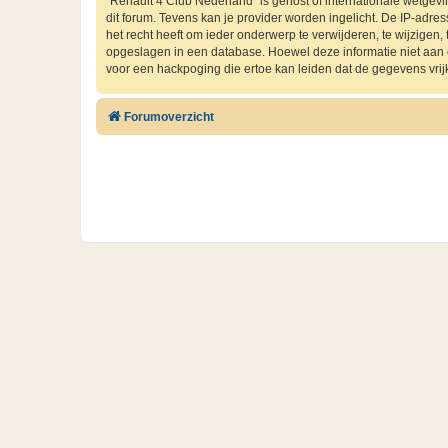
“Renault 4 Club Nederland” is gehost of internationale wetgev
dit forum. Tevens kan je provider worden ingelicht. De IP-ad
het recht heeft om ieder onderwerp te verwijderen, te wijzigen, t
opgeslagen in een database. Hoewel deze informatie niet aan
voor een hackpoging die ertoe kan leiden dat de gegevens vri
Forumoverzicht