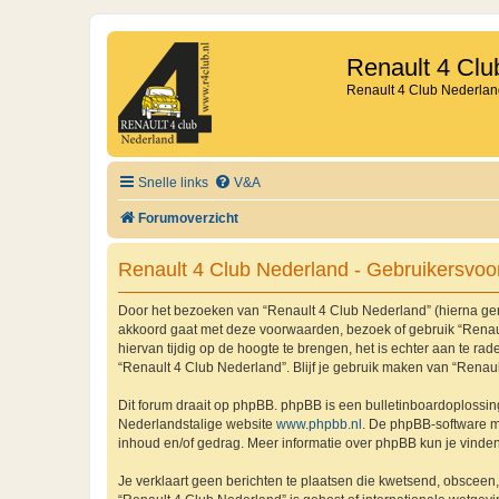
Renault 4 Clu
Renault 4 Club Nederlan
Snelle links
V&A
Forumoverzicht
Renault 4 Club Nederland - Gebruikersvo
Door het bezoeken van “Renault 4 Club Nederland” (hierna genoe
akkoord gaat met deze voorwaarden, bezoek of gebruik “Renaul
hiervan tijdig op de hoogte te brengen, het is echter aan te r
“Renault 4 Club Nederland”. Blijf je gebruik maken van “Renau
Dit forum draait op phpBB. phpBB is een bulletinboardoplossing
Nederlandstalige website
www.phpbb.nl
. De phpBB-software ma
inhoud en/of gedrag. Meer informatie over phpBB kun je vinde
Je verklaart geen berichten te plaatsen die kwetsend, obsceen, 