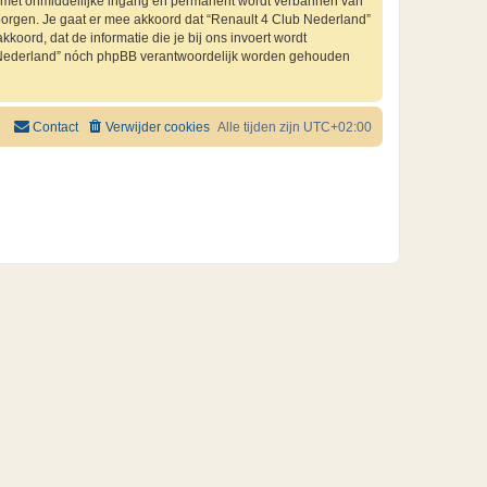
je met onmiddellijke ingang en permanent wordt verbannen van
orgen. Je gaat er mee akkoord dat “Renault 4 Club Nederland”
kkoord, dat de informatie die je bij ons invoert wordt
ub Nederland” nóch phpBB verantwoordelijk worden gehouden
Contact
Verwijder cookies
Alle tijden zijn
UTC+02:00