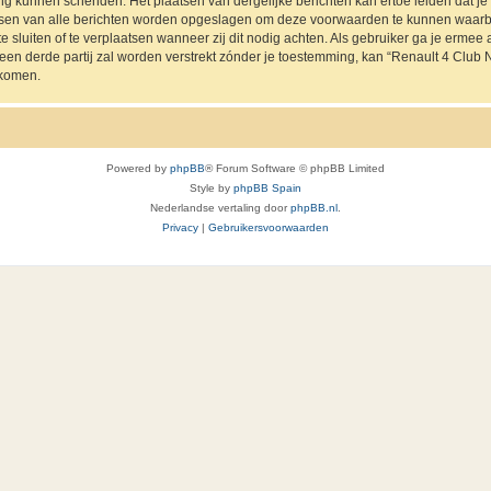
ing kunnen schenden. Het plaatsen van dergelijke berichten kan ertoe leiden dat 
ressen van alle berichten worden opgeslagen om deze voorwaarden te kunnen waarb
e sluiten of te verplaatsen wanneer zij dit nodig achten. Als gebruiker ga je ermee a
 een derde partij zal worden verstrekt zónder je toestemming, kan “Renault 4 Cl
jkomen.
Powered by
phpBB
® Forum Software © phpBB Limited
Style by
phpBB Spain
Nederlandse vertaling door
phpBB.nl
.
Privacy
|
Gebruikersvoorwaarden