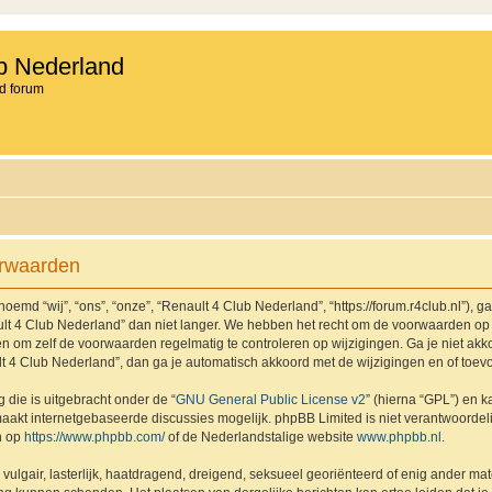
b Nederland
d forum
orwaarden
md “wij”, “ons”, “onze”, “Renault 4 Club Nederland”, “https://forum.r4club.nl”), g
t 4 Club Nederland” dan niet langer. We hebben het recht om de voorwaarden op 
aden om zelf de voorwaarden regelmatig te controleren op wijzigingen. Ga je niet a
lt 4 Club Nederland”, dan ga je automatisch akkoord met de wijzigingen en of toev
 die is uitgebracht onder de “
GNU General Public License v2
” (hierna “GPL”) en
akt internetgebaseerde discussies mogelijk. phpBB Limited is niet verantwoordelij
n op
https://www.phpbb.com/
of de Nederlandstalige website
www.phpbb.nl
.
vulgair, lasterlijk, haatdragend, dreigend, seksueel georiënteerd of enig ander mat