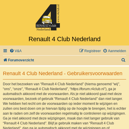
Renault 4 Club Nederland
V&A
Registreer
Aanmelden
Z
Forumoverzicht
o
Renault 4 Club Nederland - Gebruikersvoorwaarden
e
k
Door het bezoeken van “Renault 4 Club Nederland” (hierna genoemd “wij”,
“ons”, “onze”, “Renault 4 Club Nederland”, “https://forum.r4club.nl”), ga je
automatisch akkoord met de voorwaarden. Als je niet akkoord gaat met deze
voorwaarden, bezoek of gebruik “Renault 4 Club Nederland” dan niet langer.
We hebben het recht om de voorwaarden op ieder moment te wijzigen en
zullen ons best doen om je hiervan tijdig op de hoogte te brengen, het is echter
aan te raden om zelf de voorwaarden regelmatig te controleren op wijzigingen.
Ga je niet akkoord met deze wijzigingen, maak dan niet langer gebruik van
“Renault 4 Club Nederland”. Blijf je gebruik maken van “Renault 4 Club
Nederland”, dan ga je automatisch akkoord met de wijzigingen en of