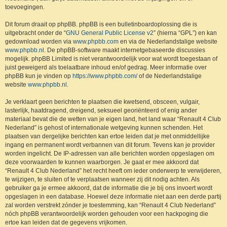
toevoegingen.
Dit forum draait op phpBB. phpBB is een bulletinboardoplossing die is
uitgebracht onder de “
GNU General Public License v2
” (hierna “GPL”) en kan
gedownload worden via
www.phpbb.com
en via de Nederlandstalige website
www.phpbb.nl
. De phpBB-software maakt internetgebaseerde discussies
mogelijk. phpBB Limited is niet verantwoordelijk voor wat wordt toegestaan of
juist geweigerd als toelaatbare inhoud en/of gedrag. Meer informatie over
phpBB kun je vinden op
https://www.phpbb.com/
of de Nederlandstalige
website
www.phpbb.nl
.
Je verklaart geen berichten te plaatsen die kwetsend, obsceen, vulgair,
lasterlijk, haatdragend, dreigend, seksueel georiënteerd of enig ander
materiaal bevat die de wetten van je eigen land, het land waar “Renault 4 Club
Nederland” is gehost of internationale wetgeving kunnen schenden. Het
plaatsen van dergelijke berichten kan ertoe leiden dat je met onmiddellijke
ingang en permanent wordt verbannen van dit forum. Tevens kan je provider
worden ingelicht. De IP-adressen van alle berichten worden opgeslagen om
deze voorwaarden te kunnen waarborgen. Je gaat er mee akkoord dat
“Renault 4 Club Nederland” het recht heeft om ieder onderwerp te verwijderen,
te wijzigen, te sluiten of te verplaatsen wanneer zij dit nodig achten. Als
gebruiker ga je ermee akkoord, dat de informatie die je bij ons invoert wordt
opgeslagen in een database. Hoewel deze informatie niet aan een derde partij
zal worden verstrekt zónder je toestemming, kan “Renault 4 Club Nederland”
nóch phpBB verantwoordelijk worden gehouden voor een hackpoging die
ertoe kan leiden dat de gegevens vrijkomen.