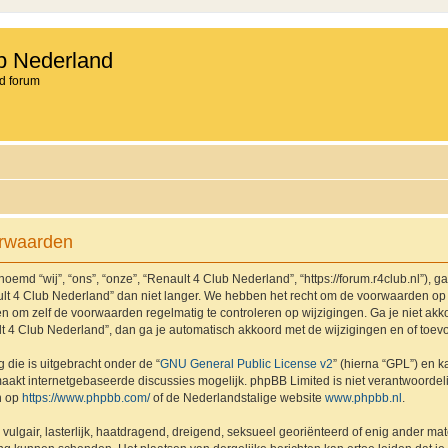
b Nederland
d forum
orwaarden
md “wij”, “ons”, “onze”, “Renault 4 Club Nederland”, “https://forum.r4club.nl”), g
t 4 Club Nederland” dan niet langer. We hebben het recht om de voorwaarden op 
aden om zelf de voorwaarden regelmatig te controleren op wijzigingen. Ga je niet a
lt 4 Club Nederland”, dan ga je automatisch akkoord met de wijzigingen en of toev
 die is uitgebracht onder de “
GNU General Public License v2
” (hierna “GPL”) en
akt internetgebaseerde discussies mogelijk. phpBB Limited is niet verantwoordelij
n op
https://www.phpbb.com/
of de Nederlandstalige website
www.phpbb.nl
.
vulgair, lasterlijk, haatdragend, dreigend, seksueel georiënteerd of enig ander mat