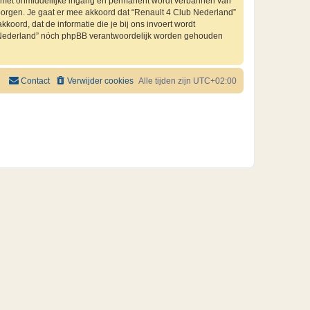
je met onmiddellijke ingang en permanent wordt verbannen van
orgen. Je gaat er mee akkoord dat “Renault 4 Club Nederland”
kkoord, dat de informatie die je bij ons invoert wordt
ub Nederland” nóch phpBB verantwoordelijk worden gehouden
Contact
Verwijder cookies
Alle tijden zijn
UTC+02:00