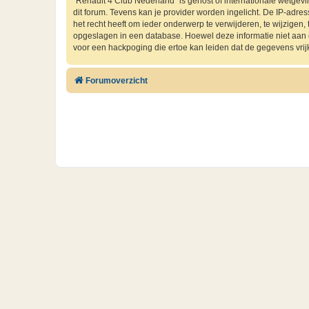
“Renault 4 Club Nederland” is gehost of internationale wetgev
dit forum. Tevens kan je provider worden ingelicht. De IP-ad
het recht heeft om ieder onderwerp te verwijderen, te wijzigen, t
opgeslagen in een database. Hoewel deze informatie niet aan
voor een hackpoging die ertoe kan leiden dat de gegevens vri
Forumoverzicht