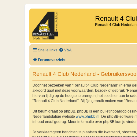
Renault 4 Clu
Renault 4 Club Nederlan
Snelle links
V&A
Forumoverzicht
Renault 4 Club Nederland - Gebruikersvo
Door het bezoeken van “Renault 4 Club Nederland” (hierna genoe
akkoord gaat met deze voorwaarden, bezoek of gebruik “Renaul
hiervan tijdig op de hoogte te brengen, het is echter aan te r
“Renault 4 Club Nederland”. Blijf je gebruik maken van “Renau
Dit forum draait op phpBB. phpBB is een bulletinboardoplossing
Nederlandstalige website
www.phpbb.nl
. De phpBB-software ma
inhoud en/of gedrag. Meer informatie over phpBB kun je vinde
Je verklaart geen berichten te plaatsen die kwetsend, obsceen, 