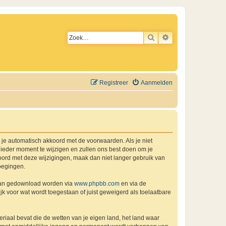
ZOEK
UITGEBREID ZO
Registreer
Aanmelden
a je automatisch akkoord met de voorwaarden. Als je niet
ieder moment te wijzigen en zullen ons best doen om je
kkoord met deze wijzigingen, maak dan niet langer gebruik van
oegingen.
 kan gedownload worden via
www.phpbb.com
en via de
k voor wat wordt toegestaan of juist geweigerd als toelaatbare
eriaal bevat die de wetten van je eigen land, het land waar