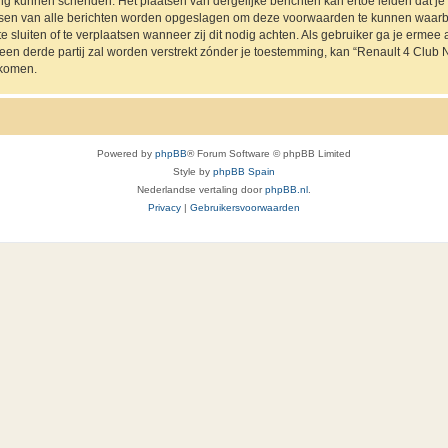
ing kunnen schenden. Het plaatsen van dergelijke berichten kan ertoe leiden dat 
ressen van alle berichten worden opgeslagen om deze voorwaarden te kunnen waarb
e sluiten of te verplaatsen wanneer zij dit nodig achten. Als gebruiker ga je ermee a
 een derde partij zal worden verstrekt zónder je toestemming, kan “Renault 4 Cl
jkomen.
Powered by
phpBB
® Forum Software © phpBB Limited
Style by
phpBB Spain
Nederlandse vertaling door
phpBB.nl
.
Privacy
|
Gebruikersvoorwaarden