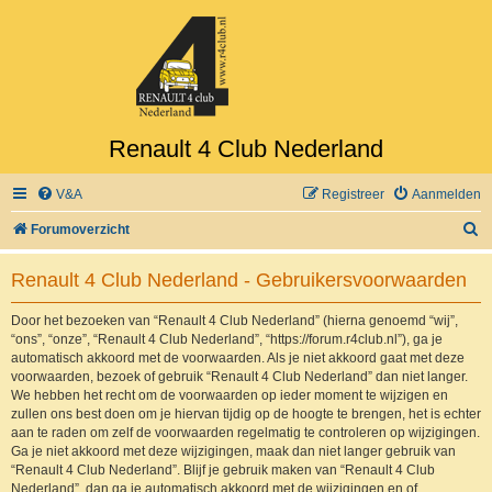
Renault 4 Club Nederland
V&A
Registreer
Aanmelden
Z
Forumoverzicht
o
Renault 4 Club Nederland - Gebruikersvoorwaarden
e
k
Door het bezoeken van “Renault 4 Club Nederland” (hierna genoemd “wij”,
“ons”, “onze”, “Renault 4 Club Nederland”, “https://forum.r4club.nl”), ga je
automatisch akkoord met de voorwaarden. Als je niet akkoord gaat met deze
voorwaarden, bezoek of gebruik “Renault 4 Club Nederland” dan niet langer.
We hebben het recht om de voorwaarden op ieder moment te wijzigen en
zullen ons best doen om je hiervan tijdig op de hoogte te brengen, het is echter
aan te raden om zelf de voorwaarden regelmatig te controleren op wijzigingen.
Ga je niet akkoord met deze wijzigingen, maak dan niet langer gebruik van
“Renault 4 Club Nederland”. Blijf je gebruik maken van “Renault 4 Club
Nederland”, dan ga je automatisch akkoord met de wijzigingen en of