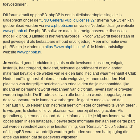
toevoegingen.
Dit forum draait op phpBB. phpBB is een bulletinboardoplossing die is
uitgebracht onder de “
GNU General Public License v2
” (hierna “GPL”) en kan
gedownload worden via
www.phpbb.com
en via de Nederlandstalige website
www.phpbb.nl
. De phpBB-software maakt internetgebaseerde discussies
mogelijk. phpBB Limited is niet verantwoordelijk voor wat wordt toegestaan of
juist geweigerd als toelaatbare inhoud en/of gedrag. Meer informatie over
phpBB kun je vinden op
https://www.phpbb.com/
of de Nederlandstalige
website
www.phpbb.nl
.
Je verklaart geen berichten te plaatsen die kwetsend, obsceen, vulgair,
lasterlijk, haatdragend, dreigend, seksueel georiënteerd of enig ander
materiaal bevat die de wetten van je eigen land, het land waar “Renault 4 Club
Nederland” is gehost of internationale wetgeving kunnen schenden. Het
plaatsen van dergelijke berichten kan ertoe leiden dat je met onmiddellijke
ingang en permanent wordt verbannen van dit forum. Tevens kan je provider
worden ingelicht. De IP-adressen van alle berichten worden opgeslagen om
deze voorwaarden te kunnen waarborgen. Je gaat er mee akkoord dat
“Renault 4 Club Nederland” het recht heeft om ieder onderwerp te verwijderen,
te wijzigen, te sluiten of te verplaatsen wanneer zij dit nodig achten. Als
gebruiker ga je ermee akkoord, dat de informatie die je bij ons invoert wordt
opgeslagen in een database. Hoewel deze informatie niet aan een derde partij
zal worden verstrekt zónder je toestemming, kan “Renault 4 Club Nederland”
nóch phpBB verantwoordelijk worden gehouden voor een hackpoging die
ertoe kan leiden dat de gegevens vrijkomen.