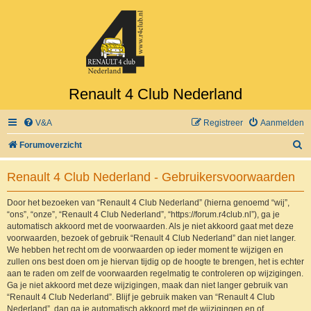
Renault 4 Club Nederland
V&A
Registreer
Aanmelden
Z
Forumoverzicht
o
Renault 4 Club Nederland - Gebruikersvoorwaarden
e
k
Door het bezoeken van “Renault 4 Club Nederland” (hierna genoemd “wij”,
“ons”, “onze”, “Renault 4 Club Nederland”, “https://forum.r4club.nl”), ga je
automatisch akkoord met de voorwaarden. Als je niet akkoord gaat met deze
voorwaarden, bezoek of gebruik “Renault 4 Club Nederland” dan niet langer.
We hebben het recht om de voorwaarden op ieder moment te wijzigen en
zullen ons best doen om je hiervan tijdig op de hoogte te brengen, het is echter
aan te raden om zelf de voorwaarden regelmatig te controleren op wijzigingen.
Ga je niet akkoord met deze wijzigingen, maak dan niet langer gebruik van
“Renault 4 Club Nederland”. Blijf je gebruik maken van “Renault 4 Club
Nederland”, dan ga je automatisch akkoord met de wijzigingen en of