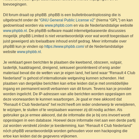
toevoegingen.
Dit forum draait op phpBB. phpBB is een bulletinboardoplossing die is
uitgebracht onder de “
GNU General Public License v2
” (hierna “GPL”) en kan
gedownload worden via
www.phpbb.com
en via de Nederlandstalige website
www.phpbb.nl
. De phpBB-software maakt internetgebaseerde discussies
mogelijk. phpBB Limited is niet verantwoordelijk voor wat wordt toegestaan of
juist geweigerd als toelaatbare inhoud en/of gedrag. Meer informatie over
phpBB kun je vinden op
https://www.phpbb.com/
of de Nederlandstalige
website
www.phpbb.nl
.
Je verklaart geen berichten te plaatsen die kwetsend, obsceen, vulgair,
lasterlijk, haatdragend, dreigend, seksueel georiënteerd of enig ander
materiaal bevat die de wetten van je eigen land, het land waar “Renault 4 Club
Nederland” is gehost of internationale wetgeving kunnen schenden. Het
plaatsen van dergelijke berichten kan ertoe leiden dat je met onmiddellijke
ingang en permanent wordt verbannen van dit forum. Tevens kan je provider
worden ingelicht. De IP-adressen van alle berichten worden opgeslagen om
deze voorwaarden te kunnen waarborgen. Je gaat er mee akkoord dat
“Renault 4 Club Nederland” het recht heeft om ieder onderwerp te verwijderen,
te wijzigen, te sluiten of te verplaatsen wanneer zij dit nodig achten. Als
gebruiker ga je ermee akkoord, dat de informatie die je bij ons invoert wordt
opgeslagen in een database. Hoewel deze informatie niet aan een derde partij
zal worden verstrekt zónder je toestemming, kan “Renault 4 Club Nederland”
nóch phpBB verantwoordelijk worden gehouden voor een hackpoging die
ertoe kan leiden dat de gegevens vrijkomen.