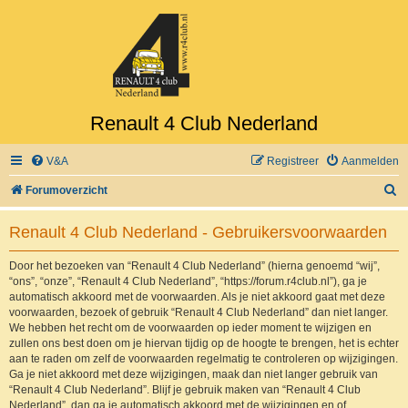
Renault 4 Club Nederland
V&A
Registreer
Aanmelden
Z
Forumoverzicht
o
Renault 4 Club Nederland - Gebruikersvoorwaarden
e
k
Door het bezoeken van “Renault 4 Club Nederland” (hierna genoemd “wij”,
“ons”, “onze”, “Renault 4 Club Nederland”, “https://forum.r4club.nl”), ga je
automatisch akkoord met de voorwaarden. Als je niet akkoord gaat met deze
voorwaarden, bezoek of gebruik “Renault 4 Club Nederland” dan niet langer.
We hebben het recht om de voorwaarden op ieder moment te wijzigen en
zullen ons best doen om je hiervan tijdig op de hoogte te brengen, het is echter
aan te raden om zelf de voorwaarden regelmatig te controleren op wijzigingen.
Ga je niet akkoord met deze wijzigingen, maak dan niet langer gebruik van
“Renault 4 Club Nederland”. Blijf je gebruik maken van “Renault 4 Club
Nederland”, dan ga je automatisch akkoord met de wijzigingen en of