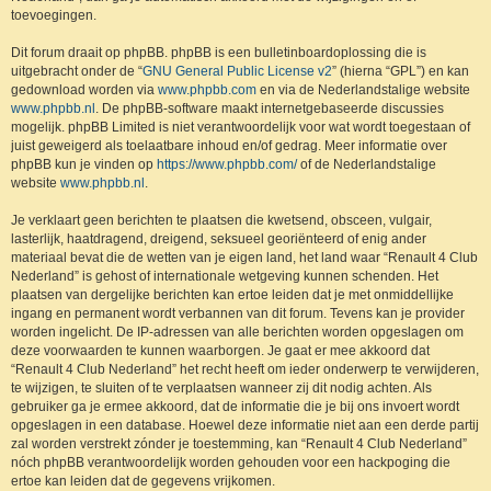
toevoegingen.
Dit forum draait op phpBB. phpBB is een bulletinboardoplossing die is
uitgebracht onder de “
GNU General Public License v2
” (hierna “GPL”) en kan
gedownload worden via
www.phpbb.com
en via de Nederlandstalige website
www.phpbb.nl
. De phpBB-software maakt internetgebaseerde discussies
mogelijk. phpBB Limited is niet verantwoordelijk voor wat wordt toegestaan of
juist geweigerd als toelaatbare inhoud en/of gedrag. Meer informatie over
phpBB kun je vinden op
https://www.phpbb.com/
of de Nederlandstalige
website
www.phpbb.nl
.
Je verklaart geen berichten te plaatsen die kwetsend, obsceen, vulgair,
lasterlijk, haatdragend, dreigend, seksueel georiënteerd of enig ander
materiaal bevat die de wetten van je eigen land, het land waar “Renault 4 Club
Nederland” is gehost of internationale wetgeving kunnen schenden. Het
plaatsen van dergelijke berichten kan ertoe leiden dat je met onmiddellijke
ingang en permanent wordt verbannen van dit forum. Tevens kan je provider
worden ingelicht. De IP-adressen van alle berichten worden opgeslagen om
deze voorwaarden te kunnen waarborgen. Je gaat er mee akkoord dat
“Renault 4 Club Nederland” het recht heeft om ieder onderwerp te verwijderen,
te wijzigen, te sluiten of te verplaatsen wanneer zij dit nodig achten. Als
gebruiker ga je ermee akkoord, dat de informatie die je bij ons invoert wordt
opgeslagen in een database. Hoewel deze informatie niet aan een derde partij
zal worden verstrekt zónder je toestemming, kan “Renault 4 Club Nederland”
nóch phpBB verantwoordelijk worden gehouden voor een hackpoging die
ertoe kan leiden dat de gegevens vrijkomen.