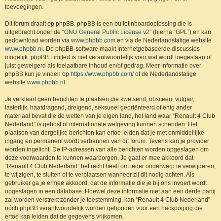
toevoegingen.
Dit forum draait op phpBB. phpBB is een bulletinboardoplossing die is
uitgebracht onder de “
GNU General Public License v2
” (hierna “GPL”) en kan
gedownload worden via
www.phpbb.com
en via de Nederlandstalige website
www.phpbb.nl
. De phpBB-software maakt internetgebaseerde discussies
mogelijk. phpBB Limited is niet verantwoordelijk voor wat wordt toegestaan of
juist geweigerd als toelaatbare inhoud en/of gedrag. Meer informatie over
phpBB kun je vinden op
https://www.phpbb.com/
of de Nederlandstalige
website
www.phpbb.nl
.
Je verklaart geen berichten te plaatsen die kwetsend, obsceen, vulgair,
lasterlijk, haatdragend, dreigend, seksueel georiënteerd of enig ander
materiaal bevat die de wetten van je eigen land, het land waar “Renault 4 Club
Nederland” is gehost of internationale wetgeving kunnen schenden. Het
plaatsen van dergelijke berichten kan ertoe leiden dat je met onmiddellijke
ingang en permanent wordt verbannen van dit forum. Tevens kan je provider
worden ingelicht. De IP-adressen van alle berichten worden opgeslagen om
deze voorwaarden te kunnen waarborgen. Je gaat er mee akkoord dat
“Renault 4 Club Nederland” het recht heeft om ieder onderwerp te verwijderen,
te wijzigen, te sluiten of te verplaatsen wanneer zij dit nodig achten. Als
gebruiker ga je ermee akkoord, dat de informatie die je bij ons invoert wordt
opgeslagen in een database. Hoewel deze informatie niet aan een derde partij
zal worden verstrekt zónder je toestemming, kan “Renault 4 Club Nederland”
nóch phpBB verantwoordelijk worden gehouden voor een hackpoging die
ertoe kan leiden dat de gegevens vrijkomen.