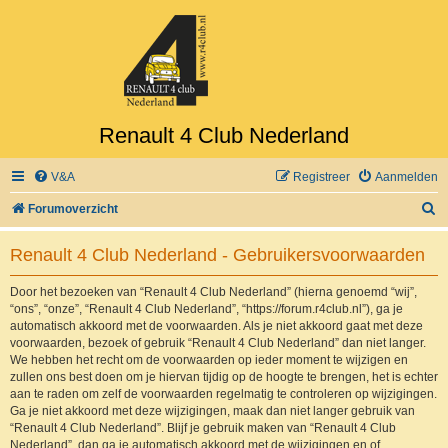
Renault 4 Club Nederland
V&A
Registreer
Aanmelden
Z
Forumoverzicht
o
Renault 4 Club Nederland - Gebruikersvoorwaarden
e
k
Door het bezoeken van “Renault 4 Club Nederland” (hierna genoemd “wij”,
“ons”, “onze”, “Renault 4 Club Nederland”, “https://forum.r4club.nl”), ga je
automatisch akkoord met de voorwaarden. Als je niet akkoord gaat met deze
voorwaarden, bezoek of gebruik “Renault 4 Club Nederland” dan niet langer.
We hebben het recht om de voorwaarden op ieder moment te wijzigen en
zullen ons best doen om je hiervan tijdig op de hoogte te brengen, het is echter
aan te raden om zelf de voorwaarden regelmatig te controleren op wijzigingen.
Ga je niet akkoord met deze wijzigingen, maak dan niet langer gebruik van
“Renault 4 Club Nederland”. Blijf je gebruik maken van “Renault 4 Club
Nederland”, dan ga je automatisch akkoord met de wijzigingen en of