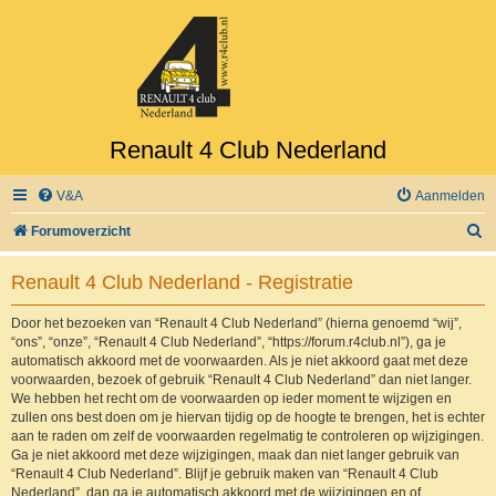
Renault 4 Club Nederland
V&A
Aanmelden
Z
Forumoverzicht
o
Renault 4 Club Nederland - Registratie
e
k
Door het bezoeken van “Renault 4 Club Nederland” (hierna genoemd “wij”,
“ons”, “onze”, “Renault 4 Club Nederland”, “https://forum.r4club.nl”), ga je
automatisch akkoord met de voorwaarden. Als je niet akkoord gaat met deze
voorwaarden, bezoek of gebruik “Renault 4 Club Nederland” dan niet langer.
We hebben het recht om de voorwaarden op ieder moment te wijzigen en
zullen ons best doen om je hiervan tijdig op de hoogte te brengen, het is echter
aan te raden om zelf de voorwaarden regelmatig te controleren op wijzigingen.
Ga je niet akkoord met deze wijzigingen, maak dan niet langer gebruik van
“Renault 4 Club Nederland”. Blijf je gebruik maken van “Renault 4 Club
Nederland”, dan ga je automatisch akkoord met de wijzigingen en of