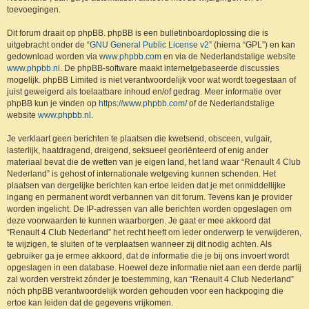
toevoegingen.
Dit forum draait op phpBB. phpBB is een bulletinboardoplossing die is
uitgebracht onder de “
GNU General Public License v2
” (hierna “GPL”) en kan
gedownload worden via
www.phpbb.com
en via de Nederlandstalige website
www.phpbb.nl
. De phpBB-software maakt internetgebaseerde discussies
mogelijk. phpBB Limited is niet verantwoordelijk voor wat wordt toegestaan of
juist geweigerd als toelaatbare inhoud en/of gedrag. Meer informatie over
phpBB kun je vinden op
https://www.phpbb.com/
of de Nederlandstalige
website
www.phpbb.nl
.
Je verklaart geen berichten te plaatsen die kwetsend, obsceen, vulgair,
lasterlijk, haatdragend, dreigend, seksueel georiënteerd of enig ander
materiaal bevat die de wetten van je eigen land, het land waar “Renault 4 Club
Nederland” is gehost of internationale wetgeving kunnen schenden. Het
plaatsen van dergelijke berichten kan ertoe leiden dat je met onmiddellijke
ingang en permanent wordt verbannen van dit forum. Tevens kan je provider
worden ingelicht. De IP-adressen van alle berichten worden opgeslagen om
deze voorwaarden te kunnen waarborgen. Je gaat er mee akkoord dat
“Renault 4 Club Nederland” het recht heeft om ieder onderwerp te verwijderen,
te wijzigen, te sluiten of te verplaatsen wanneer zij dit nodig achten. Als
gebruiker ga je ermee akkoord, dat de informatie die je bij ons invoert wordt
opgeslagen in een database. Hoewel deze informatie niet aan een derde partij
zal worden verstrekt zónder je toestemming, kan “Renault 4 Club Nederland”
nóch phpBB verantwoordelijk worden gehouden voor een hackpoging die
ertoe kan leiden dat de gegevens vrijkomen.