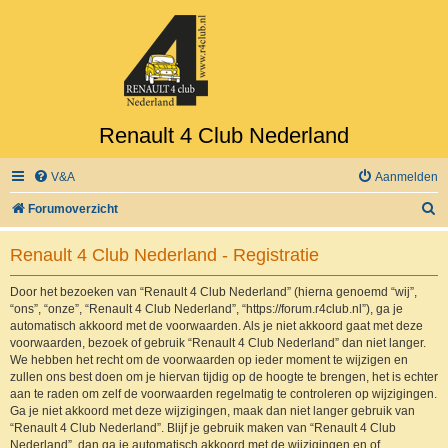
Renault 4 Club Nederland
V&A
Aanmelden
Z
Forumoverzicht
o
Renault 4 Club Nederland - Registratie
e
k
Door het bezoeken van “Renault 4 Club Nederland” (hierna genoemd “wij”,
“ons”, “onze”, “Renault 4 Club Nederland”, “https://forum.r4club.nl”), ga je
automatisch akkoord met de voorwaarden. Als je niet akkoord gaat met deze
voorwaarden, bezoek of gebruik “Renault 4 Club Nederland” dan niet langer.
We hebben het recht om de voorwaarden op ieder moment te wijzigen en
zullen ons best doen om je hiervan tijdig op de hoogte te brengen, het is echter
aan te raden om zelf de voorwaarden regelmatig te controleren op wijzigingen.
Ga je niet akkoord met deze wijzigingen, maak dan niet langer gebruik van
“Renault 4 Club Nederland”. Blijf je gebruik maken van “Renault 4 Club
Nederland”, dan ga je automatisch akkoord met de wijzigingen en of