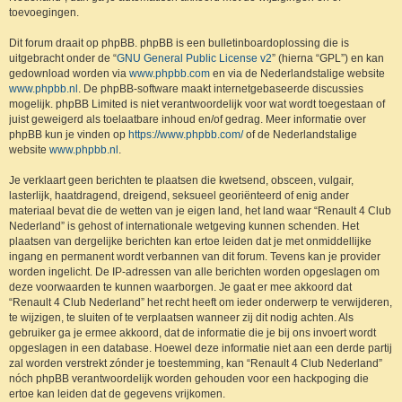
toevoegingen.
Dit forum draait op phpBB. phpBB is een bulletinboardoplossing die is
uitgebracht onder de “
GNU General Public License v2
” (hierna “GPL”) en kan
gedownload worden via
www.phpbb.com
en via de Nederlandstalige website
www.phpbb.nl
. De phpBB-software maakt internetgebaseerde discussies
mogelijk. phpBB Limited is niet verantwoordelijk voor wat wordt toegestaan of
juist geweigerd als toelaatbare inhoud en/of gedrag. Meer informatie over
phpBB kun je vinden op
https://www.phpbb.com/
of de Nederlandstalige
website
www.phpbb.nl
.
Je verklaart geen berichten te plaatsen die kwetsend, obsceen, vulgair,
lasterlijk, haatdragend, dreigend, seksueel georiënteerd of enig ander
materiaal bevat die de wetten van je eigen land, het land waar “Renault 4 Club
Nederland” is gehost of internationale wetgeving kunnen schenden. Het
plaatsen van dergelijke berichten kan ertoe leiden dat je met onmiddellijke
ingang en permanent wordt verbannen van dit forum. Tevens kan je provider
worden ingelicht. De IP-adressen van alle berichten worden opgeslagen om
deze voorwaarden te kunnen waarborgen. Je gaat er mee akkoord dat
“Renault 4 Club Nederland” het recht heeft om ieder onderwerp te verwijderen,
te wijzigen, te sluiten of te verplaatsen wanneer zij dit nodig achten. Als
gebruiker ga je ermee akkoord, dat de informatie die je bij ons invoert wordt
opgeslagen in een database. Hoewel deze informatie niet aan een derde partij
zal worden verstrekt zónder je toestemming, kan “Renault 4 Club Nederland”
nóch phpBB verantwoordelijk worden gehouden voor een hackpoging die
ertoe kan leiden dat de gegevens vrijkomen.