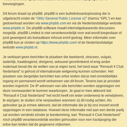
toevoegingen.
Dit forum draait op phpBB. phpBB is een bulletinboardoplossing die is
uitgebracht onder de “
GNU General Public License v2
” (hierna “GPL”) en kan
gedownload worden via
www.phpbb.com
en via de Nederlandstalige website
www.phpbb.nl
. De phpBB-software maakt internetgebaseerde discussies
mogelijk. phpBB Limited is niet verantwoordelijk voor wat wordt toegestaan of
juist geweigerd als toelaatbare inhoud en/of gedrag. Meer informatie over
phpBB kun je vinden op
https://www.phpbb.com/
of de Nederlandstalige
website
www.phpbb.nl
.
Je verklaart geen berichten te plaatsen die kwetsend, obsceen, vulgair,
lasterlijk, haatdragend, dreigend, seksueel georiënteerd of enig ander
materiaal bevat die de wetten van je eigen land, het land waar “Renault 4 Club
Nederland” is gehost of internationale wetgeving kunnen schenden. Het
plaatsen van dergelijke berichten kan ertoe leiden dat je met onmiddellijke
ingang en permanent wordt verbannen van dit forum. Tevens kan je provider
worden ingelicht. De IP-adressen van alle berichten worden opgeslagen om
deze voorwaarden te kunnen waarborgen. Je gaat er mee akkoord dat
“Renault 4 Club Nederland” het recht heeft om ieder onderwerp te verwijderen,
te wijzigen, te sluiten of te verplaatsen wanneer zij dit nodig achten. Als
gebruiker ga je ermee akkoord, dat de informatie die je bij ons invoert wordt
opgeslagen in een database. Hoewel deze informatie niet aan een derde partij
zal worden verstrekt zónder je toestemming, kan “Renault 4 Club Nederland”
nóch phpBB verantwoordelijk worden gehouden voor een hackpoging die
ertoe kan leiden dat de gegevens vrijkomen.