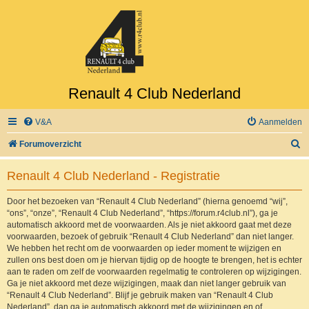
Renault 4 Club Nederland
V&A
Aanmelden
Z
Forumoverzicht
o
Renault 4 Club Nederland - Registratie
e
k
Door het bezoeken van “Renault 4 Club Nederland” (hierna genoemd “wij”,
“ons”, “onze”, “Renault 4 Club Nederland”, “https://forum.r4club.nl”), ga je
automatisch akkoord met de voorwaarden. Als je niet akkoord gaat met deze
voorwaarden, bezoek of gebruik “Renault 4 Club Nederland” dan niet langer.
We hebben het recht om de voorwaarden op ieder moment te wijzigen en
zullen ons best doen om je hiervan tijdig op de hoogte te brengen, het is echter
aan te raden om zelf de voorwaarden regelmatig te controleren op wijzigingen.
Ga je niet akkoord met deze wijzigingen, maak dan niet langer gebruik van
“Renault 4 Club Nederland”. Blijf je gebruik maken van “Renault 4 Club
Nederland”, dan ga je automatisch akkoord met de wijzigingen en of