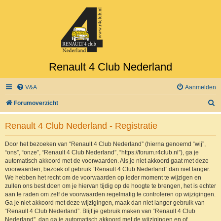
Renault 4 Club Nederland
V&A
Aanmelden
Z
Forumoverzicht
o
Renault 4 Club Nederland - Registratie
e
k
Door het bezoeken van “Renault 4 Club Nederland” (hierna genoemd “wij”,
“ons”, “onze”, “Renault 4 Club Nederland”, “https://forum.r4club.nl”), ga je
automatisch akkoord met de voorwaarden. Als je niet akkoord gaat met deze
voorwaarden, bezoek of gebruik “Renault 4 Club Nederland” dan niet langer.
We hebben het recht om de voorwaarden op ieder moment te wijzigen en
zullen ons best doen om je hiervan tijdig op de hoogte te brengen, het is echter
aan te raden om zelf de voorwaarden regelmatig te controleren op wijzigingen.
Ga je niet akkoord met deze wijzigingen, maak dan niet langer gebruik van
“Renault 4 Club Nederland”. Blijf je gebruik maken van “Renault 4 Club
Nederland”, dan ga je automatisch akkoord met de wijzigingen en of