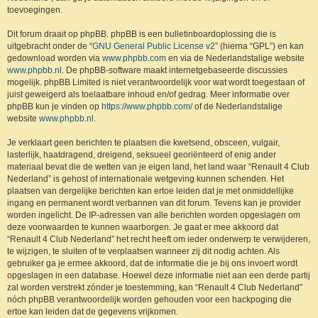
toevoegingen.
Dit forum draait op phpBB. phpBB is een bulletinboardoplossing die is
uitgebracht onder de “
GNU General Public License v2
” (hierna “GPL”) en kan
gedownload worden via
www.phpbb.com
en via de Nederlandstalige website
www.phpbb.nl
. De phpBB-software maakt internetgebaseerde discussies
mogelijk. phpBB Limited is niet verantwoordelijk voor wat wordt toegestaan of
juist geweigerd als toelaatbare inhoud en/of gedrag. Meer informatie over
phpBB kun je vinden op
https://www.phpbb.com/
of de Nederlandstalige
website
www.phpbb.nl
.
Je verklaart geen berichten te plaatsen die kwetsend, obsceen, vulgair,
lasterlijk, haatdragend, dreigend, seksueel georiënteerd of enig ander
materiaal bevat die de wetten van je eigen land, het land waar “Renault 4 Club
Nederland” is gehost of internationale wetgeving kunnen schenden. Het
plaatsen van dergelijke berichten kan ertoe leiden dat je met onmiddellijke
ingang en permanent wordt verbannen van dit forum. Tevens kan je provider
worden ingelicht. De IP-adressen van alle berichten worden opgeslagen om
deze voorwaarden te kunnen waarborgen. Je gaat er mee akkoord dat
“Renault 4 Club Nederland” het recht heeft om ieder onderwerp te verwijderen,
te wijzigen, te sluiten of te verplaatsen wanneer zij dit nodig achten. Als
gebruiker ga je ermee akkoord, dat de informatie die je bij ons invoert wordt
opgeslagen in een database. Hoewel deze informatie niet aan een derde partij
zal worden verstrekt zónder je toestemming, kan “Renault 4 Club Nederland”
nóch phpBB verantwoordelijk worden gehouden voor een hackpoging die
ertoe kan leiden dat de gegevens vrijkomen.