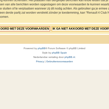
ing kunnen schenden. Het plaatsen van dergelijke berichten kan ertoe leiden dat 
ressen van alle berichten worden opgeslagen om deze voorwaarden te kunnen waarb
e sluiten of te verplaatsen wanneer zij dit nodig achten. Als gebruiker ga je ermee a
 een derde partij zal worden verstrekt zónder je toestemming, kan “Renault 4 Cl
jkomen.
Powered by
phpBB
® Forum Software © phpBB Limited
Style by
phpBB Spain
Nederlandse vertaling door
phpBB.nl
.
Privacy
|
Gebruikersvoorwaarden