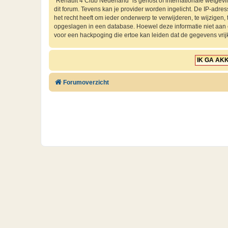
“Renault 4 Club Nederland” is gehost of internationale wetgev
dit forum. Tevens kan je provider worden ingelicht. De IP-ad
het recht heeft om ieder onderwerp te verwijderen, te wijzigen, t
opgeslagen in een database. Hoewel deze informatie niet aan
voor een hackpoging die ertoe kan leiden dat de gegevens vri
Forumoverzicht