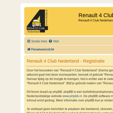
Renault 4 Clu
Renault 4 Club Nederlan
Snelle links
V&A
Forumoverzicht
Renault 4 Club Nederland - Registratie
Door het bezoeken van “Renault 4 Club Nederland” (hierna genoe
akkoord gaat met deze voorwaarden, bezoek of gebruik “Renaul
hiervan tijdig op de hoogte te brengen, het is echter aan te r
“Renault 4 Club Nederland”. Blijf je gebruik maken van “Renau
Dit forum draait op phpBB. phpBB is een bulletinboardoplossing
Nederlandstalige website
www.phpbb.nl
. De phpBB-software ma
inhoud en/of gedrag. Meer informatie over phpBB kun je vinde
Je verklaart geen berichten te plaatsen die kwetsend, obsceen, 