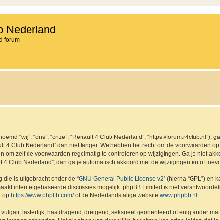
b Nederland
d forum
md “wij”, “ons”, “onze”, “Renault 4 Club Nederland”, “https://forum.r4club.nl”), g
t 4 Club Nederland” dan niet langer. We hebben het recht om de voorwaarden op 
aden om zelf de voorwaarden regelmatig te controleren op wijzigingen. Ga je niet a
lt 4 Club Nederland”, dan ga je automatisch akkoord met de wijzigingen en of toev
 die is uitgebracht onder de “
GNU General Public License v2
” (hierna “GPL”) en
akt internetgebaseerde discussies mogelijk. phpBB Limited is niet verantwoordelij
n op
https://www.phpbb.com/
of de Nederlandstalige website
www.phpbb.nl
.
vulgair, lasterlijk, haatdragend, dreigend, seksueel georiënteerd of enig ander mat