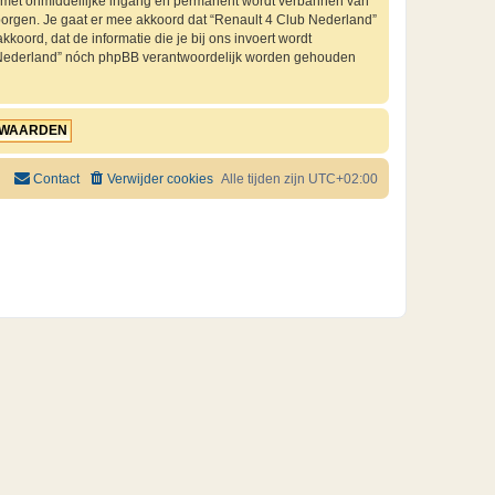
je met onmiddellijke ingang en permanent wordt verbannen van
orgen. Je gaat er mee akkoord dat “Renault 4 Club Nederland”
kkoord, dat de informatie die je bij ons invoert wordt
ub Nederland” nóch phpBB verantwoordelijk worden gehouden
Contact
Verwijder cookies
Alle tijden zijn
UTC+02:00