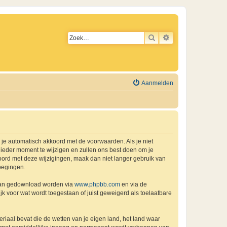
ZOEK
UITGEBREID ZO
Aanmelden
a je automatisch akkoord met de voorwaarden. Als je niet
ieder moment te wijzigen en zullen ons best doen om je
kkoord met deze wijzigingen, maak dan niet langer gebruik van
oegingen.
 kan gedownload worden via
www.phpbb.com
en via de
k voor wat wordt toegestaan of juist geweigerd als toelaatbare
eriaal bevat die de wetten van je eigen land, het land waar