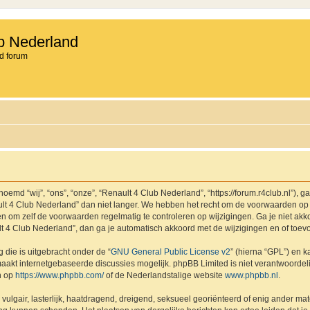
b Nederland
d forum
md “wij”, “ons”, “onze”, “Renault 4 Club Nederland”, “https://forum.r4club.nl”), g
t 4 Club Nederland” dan niet langer. We hebben het recht om de voorwaarden op 
aden om zelf de voorwaarden regelmatig te controleren op wijzigingen. Ga je niet a
lt 4 Club Nederland”, dan ga je automatisch akkoord met de wijzigingen en of toev
 die is uitgebracht onder de “
GNU General Public License v2
” (hierna “GPL”) en
akt internetgebaseerde discussies mogelijk. phpBB Limited is niet verantwoordelij
n op
https://www.phpbb.com/
of de Nederlandstalige website
www.phpbb.nl
.
vulgair, lasterlijk, haatdragend, dreigend, seksueel georiënteerd of enig ander mat