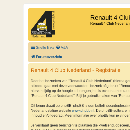
Renault 4 Clu
Renault 4 Club Nederlan
Snelle links
V&A
Forumoverzicht
Renault 4 Club Nederland - Registratie
Door het bezoeken van “Renault 4 Club Nederland” (hierna genoe
akkoord gaat met deze voorwaarden, bezoek of gebruik “Renaul
hiervan tijdig op de hoogte te brengen, het is echter aan te r
“Renault 4 Club Nederland”. Blijf je gebruik maken van “Renau
Dit forum draait op phpBB. phpBB is een bulletinboardoplossing
Nederlandstalige website
www.phpbb.nl
. De phpBB-software ma
inhoud en/of gedrag. Meer informatie over phpBB kun je vinde
Je verklaart geen berichten te plaatsen die kwetsend, obsceen, 