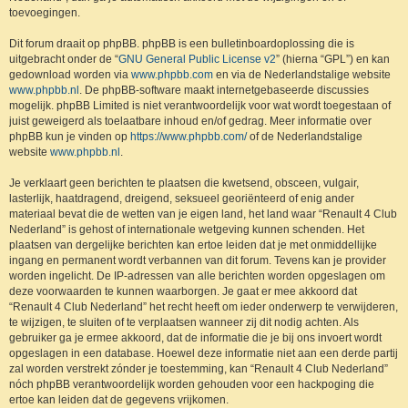
toevoegingen.
Dit forum draait op phpBB. phpBB is een bulletinboardoplossing die is
uitgebracht onder de “
GNU General Public License v2
” (hierna “GPL”) en kan
gedownload worden via
www.phpbb.com
en via de Nederlandstalige website
www.phpbb.nl
. De phpBB-software maakt internetgebaseerde discussies
mogelijk. phpBB Limited is niet verantwoordelijk voor wat wordt toegestaan of
juist geweigerd als toelaatbare inhoud en/of gedrag. Meer informatie over
phpBB kun je vinden op
https://www.phpbb.com/
of de Nederlandstalige
website
www.phpbb.nl
.
Je verklaart geen berichten te plaatsen die kwetsend, obsceen, vulgair,
lasterlijk, haatdragend, dreigend, seksueel georiënteerd of enig ander
materiaal bevat die de wetten van je eigen land, het land waar “Renault 4 Club
Nederland” is gehost of internationale wetgeving kunnen schenden. Het
plaatsen van dergelijke berichten kan ertoe leiden dat je met onmiddellijke
ingang en permanent wordt verbannen van dit forum. Tevens kan je provider
worden ingelicht. De IP-adressen van alle berichten worden opgeslagen om
deze voorwaarden te kunnen waarborgen. Je gaat er mee akkoord dat
“Renault 4 Club Nederland” het recht heeft om ieder onderwerp te verwijderen,
te wijzigen, te sluiten of te verplaatsen wanneer zij dit nodig achten. Als
gebruiker ga je ermee akkoord, dat de informatie die je bij ons invoert wordt
opgeslagen in een database. Hoewel deze informatie niet aan een derde partij
zal worden verstrekt zónder je toestemming, kan “Renault 4 Club Nederland”
nóch phpBB verantwoordelijk worden gehouden voor een hackpoging die
ertoe kan leiden dat de gegevens vrijkomen.