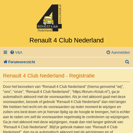
Renault 4 Club Nederland
V&A
Aanmelden
Z
Forumoverzicht
o
Renault 4 Club Nederland - Registratie
e
k
Door het bezoeken van “Renault 4 Club Nederland” (hierna genoemd “wij”,
“ons”, “onze”, “Renault 4 Club Nederland”, “https://forum.r4club.nl”), ga je
automatisch akkoord met de voorwaarden. Als je niet akkoord gaat met deze
voorwaarden, bezoek of gebruik “Renault 4 Club Nederland” dan niet langer.
We hebben het recht om de voorwaarden op ieder moment te wijzigen en
zullen ons best doen om je hiervan tijdig op de hoogte te brengen, het is echter
aan te raden om zelf de voorwaarden regelmatig te controleren op wijzigingen.
Ga je niet akkoord met deze wijzigingen, maak dan niet langer gebruik van
“Renault 4 Club Nederland”. Blijf je gebruik maken van “Renault 4 Club
Nederland”, dan ga je automatisch akkoord met de wijzigingen en of