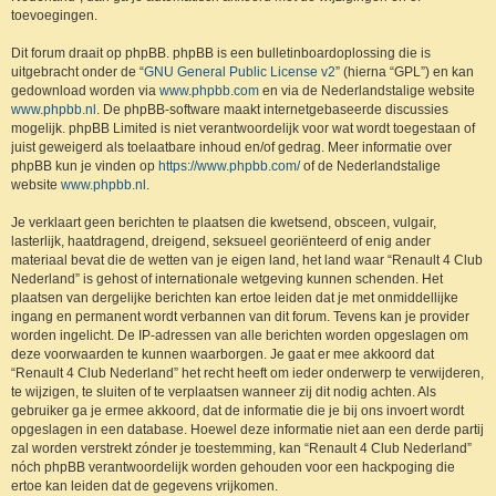
toevoegingen.
Dit forum draait op phpBB. phpBB is een bulletinboardoplossing die is
uitgebracht onder de “
GNU General Public License v2
” (hierna “GPL”) en kan
gedownload worden via
www.phpbb.com
en via de Nederlandstalige website
www.phpbb.nl
. De phpBB-software maakt internetgebaseerde discussies
mogelijk. phpBB Limited is niet verantwoordelijk voor wat wordt toegestaan of
juist geweigerd als toelaatbare inhoud en/of gedrag. Meer informatie over
phpBB kun je vinden op
https://www.phpbb.com/
of de Nederlandstalige
website
www.phpbb.nl
.
Je verklaart geen berichten te plaatsen die kwetsend, obsceen, vulgair,
lasterlijk, haatdragend, dreigend, seksueel georiënteerd of enig ander
materiaal bevat die de wetten van je eigen land, het land waar “Renault 4 Club
Nederland” is gehost of internationale wetgeving kunnen schenden. Het
plaatsen van dergelijke berichten kan ertoe leiden dat je met onmiddellijke
ingang en permanent wordt verbannen van dit forum. Tevens kan je provider
worden ingelicht. De IP-adressen van alle berichten worden opgeslagen om
deze voorwaarden te kunnen waarborgen. Je gaat er mee akkoord dat
“Renault 4 Club Nederland” het recht heeft om ieder onderwerp te verwijderen,
te wijzigen, te sluiten of te verplaatsen wanneer zij dit nodig achten. Als
gebruiker ga je ermee akkoord, dat de informatie die je bij ons invoert wordt
opgeslagen in een database. Hoewel deze informatie niet aan een derde partij
zal worden verstrekt zónder je toestemming, kan “Renault 4 Club Nederland”
nóch phpBB verantwoordelijk worden gehouden voor een hackpoging die
ertoe kan leiden dat de gegevens vrijkomen.