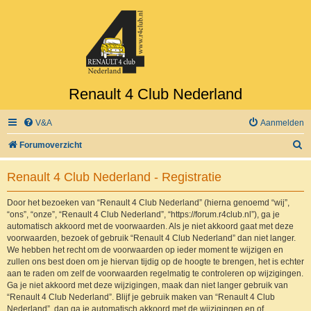
Renault 4 Club Nederland
V&A
Aanmelden
Z
Forumoverzicht
o
Renault 4 Club Nederland - Registratie
e
k
Door het bezoeken van “Renault 4 Club Nederland” (hierna genoemd “wij”,
“ons”, “onze”, “Renault 4 Club Nederland”, “https://forum.r4club.nl”), ga je
automatisch akkoord met de voorwaarden. Als je niet akkoord gaat met deze
voorwaarden, bezoek of gebruik “Renault 4 Club Nederland” dan niet langer.
We hebben het recht om de voorwaarden op ieder moment te wijzigen en
zullen ons best doen om je hiervan tijdig op de hoogte te brengen, het is echter
aan te raden om zelf de voorwaarden regelmatig te controleren op wijzigingen.
Ga je niet akkoord met deze wijzigingen, maak dan niet langer gebruik van
“Renault 4 Club Nederland”. Blijf je gebruik maken van “Renault 4 Club
Nederland”, dan ga je automatisch akkoord met de wijzigingen en of