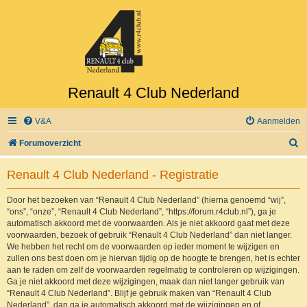
Renault 4 Club Nederland
V&A
Aanmelden
Z
Forumoverzicht
o
Renault 4 Club Nederland - Registratie
e
k
Door het bezoeken van “Renault 4 Club Nederland” (hierna genoemd “wij”,
“ons”, “onze”, “Renault 4 Club Nederland”, “https://forum.r4club.nl”), ga je
automatisch akkoord met de voorwaarden. Als je niet akkoord gaat met deze
voorwaarden, bezoek of gebruik “Renault 4 Club Nederland” dan niet langer.
We hebben het recht om de voorwaarden op ieder moment te wijzigen en
zullen ons best doen om je hiervan tijdig op de hoogte te brengen, het is echter
aan te raden om zelf de voorwaarden regelmatig te controleren op wijzigingen.
Ga je niet akkoord met deze wijzigingen, maak dan niet langer gebruik van
“Renault 4 Club Nederland”. Blijf je gebruik maken van “Renault 4 Club
Nederland”, dan ga je automatisch akkoord met de wijzigingen en of