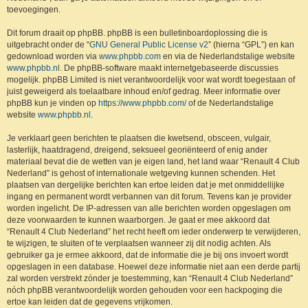
toevoegingen.
Dit forum draait op phpBB. phpBB is een bulletinboardoplossing die is
uitgebracht onder de “
GNU General Public License v2
” (hierna “GPL”) en kan
gedownload worden via
www.phpbb.com
en via de Nederlandstalige website
www.phpbb.nl
. De phpBB-software maakt internetgebaseerde discussies
mogelijk. phpBB Limited is niet verantwoordelijk voor wat wordt toegestaan of
juist geweigerd als toelaatbare inhoud en/of gedrag. Meer informatie over
phpBB kun je vinden op
https://www.phpbb.com/
of de Nederlandstalige
website
www.phpbb.nl
.
Je verklaart geen berichten te plaatsen die kwetsend, obsceen, vulgair,
lasterlijk, haatdragend, dreigend, seksueel georiënteerd of enig ander
materiaal bevat die de wetten van je eigen land, het land waar “Renault 4 Club
Nederland” is gehost of internationale wetgeving kunnen schenden. Het
plaatsen van dergelijke berichten kan ertoe leiden dat je met onmiddellijke
ingang en permanent wordt verbannen van dit forum. Tevens kan je provider
worden ingelicht. De IP-adressen van alle berichten worden opgeslagen om
deze voorwaarden te kunnen waarborgen. Je gaat er mee akkoord dat
“Renault 4 Club Nederland” het recht heeft om ieder onderwerp te verwijderen,
te wijzigen, te sluiten of te verplaatsen wanneer zij dit nodig achten. Als
gebruiker ga je ermee akkoord, dat de informatie die je bij ons invoert wordt
opgeslagen in een database. Hoewel deze informatie niet aan een derde partij
zal worden verstrekt zónder je toestemming, kan “Renault 4 Club Nederland”
nóch phpBB verantwoordelijk worden gehouden voor een hackpoging die
ertoe kan leiden dat de gegevens vrijkomen.