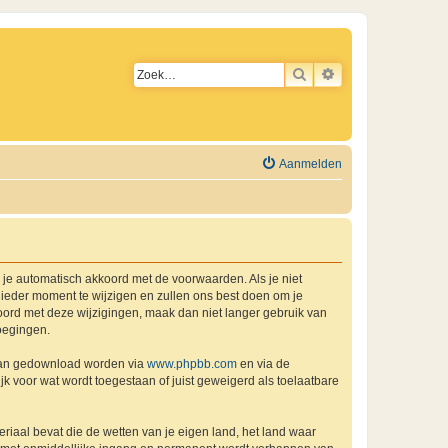
ZOEK
UITGEBREID ZO
Aanmelden
a je automatisch akkoord met de voorwaarden. Als je niet
ieder moment te wijzigen en zullen ons best doen om je
kkoord met deze wijzigingen, maak dan niet langer gebruik van
oegingen.
 kan gedownload worden via
www.phpbb.com
en via de
k voor wat wordt toegestaan of juist geweigerd als toelaatbare
eriaal bevat die de wetten van je eigen land, het land waar