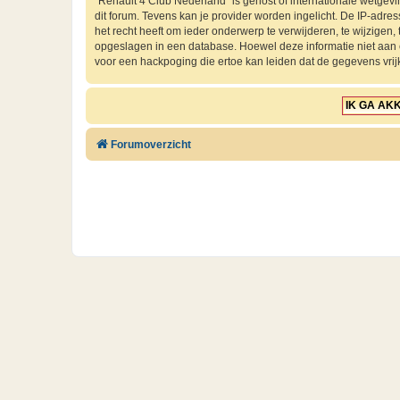
“Renault 4 Club Nederland” is gehost of internationale wetgev
dit forum. Tevens kan je provider worden ingelicht. De IP-ad
het recht heeft om ieder onderwerp te verwijderen, te wijzigen, t
opgeslagen in een database. Hoewel deze informatie niet aan
voor een hackpoging die ertoe kan leiden dat de gegevens vri
Forumoverzicht