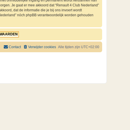
je met onmiddellijke ingang en permanent wordt verbannen van
orgen. Je gaat er mee akkoord dat “Renault 4 Club Nederland”
kkoord, dat de informatie die je bij ons invoert wordt
ub Nederland” nóch phpBB verantwoordelijk worden gehouden
Contact
Verwijder cookies
Alle tijden zijn
UTC+02:00