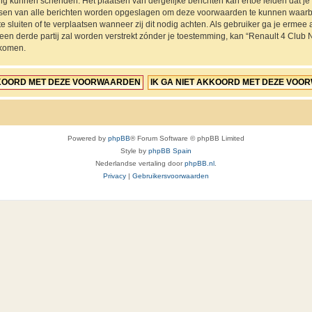
ing kunnen schenden. Het plaatsen van dergelijke berichten kan ertoe leiden dat 
ressen van alle berichten worden opgeslagen om deze voorwaarden te kunnen waarb
e sluiten of te verplaatsen wanneer zij dit nodig achten. Als gebruiker ga je ermee a
 een derde partij zal worden verstrekt zónder je toestemming, kan “Renault 4 Cl
jkomen.
Powered by
phpBB
® Forum Software © phpBB Limited
Style by
phpBB Spain
Nederlandse vertaling door
phpBB.nl
.
Privacy
|
Gebruikersvoorwaarden