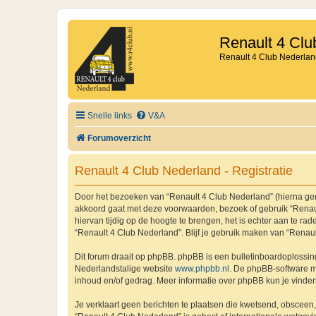
Renault 4 Clu
Renault 4 Club Nederlan
Snelle links
V&A
Forumoverzicht
Renault 4 Club Nederland - Registratie
Door het bezoeken van “Renault 4 Club Nederland” (hierna genoe
akkoord gaat met deze voorwaarden, bezoek of gebruik “Renaul
hiervan tijdig op de hoogte te brengen, het is echter aan te r
“Renault 4 Club Nederland”. Blijf je gebruik maken van “Renau
Dit forum draait op phpBB. phpBB is een bulletinboardoplossing
Nederlandstalige website
www.phpbb.nl
. De phpBB-software ma
inhoud en/of gedrag. Meer informatie over phpBB kun je vinde
Je verklaart geen berichten te plaatsen die kwetsend, obsceen, 