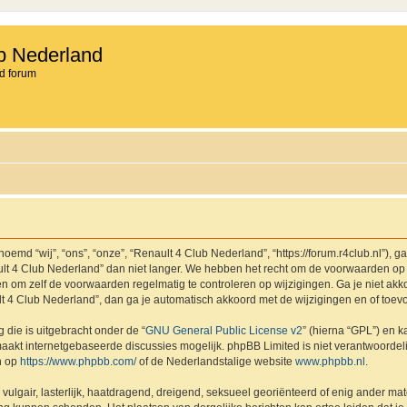
b Nederland
d forum
md “wij”, “ons”, “onze”, “Renault 4 Club Nederland”, “https://forum.r4club.nl”), g
t 4 Club Nederland” dan niet langer. We hebben het recht om de voorwaarden op 
aden om zelf de voorwaarden regelmatig te controleren op wijzigingen. Ga je niet a
lt 4 Club Nederland”, dan ga je automatisch akkoord met de wijzigingen en of toev
 die is uitgebracht onder de “
GNU General Public License v2
” (hierna “GPL”) en
akt internetgebaseerde discussies mogelijk. phpBB Limited is niet verantwoordelij
n op
https://www.phpbb.com/
of de Nederlandstalige website
www.phpbb.nl
.
vulgair, lasterlijk, haatdragend, dreigend, seksueel georiënteerd of enig ander mat