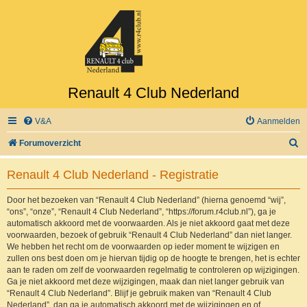
Renault 4 Club Nederland
V&A
Aanmelden
Z
Forumoverzicht
o
Renault 4 Club Nederland - Registratie
e
k
Door het bezoeken van “Renault 4 Club Nederland” (hierna genoemd “wij”,
“ons”, “onze”, “Renault 4 Club Nederland”, “https://forum.r4club.nl”), ga je
automatisch akkoord met de voorwaarden. Als je niet akkoord gaat met deze
voorwaarden, bezoek of gebruik “Renault 4 Club Nederland” dan niet langer.
We hebben het recht om de voorwaarden op ieder moment te wijzigen en
zullen ons best doen om je hiervan tijdig op de hoogte te brengen, het is echter
aan te raden om zelf de voorwaarden regelmatig te controleren op wijzigingen.
Ga je niet akkoord met deze wijzigingen, maak dan niet langer gebruik van
“Renault 4 Club Nederland”. Blijf je gebruik maken van “Renault 4 Club
Nederland”, dan ga je automatisch akkoord met de wijzigingen en of