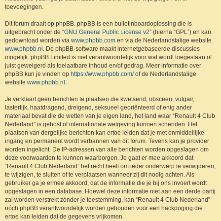
toevoegingen.
Dit forum draait op phpBB. phpBB is een bulletinboardoplossing die is
uitgebracht onder de “
GNU General Public License v2
” (hierna “GPL”) en kan
gedownload worden via
www.phpbb.com
en via de Nederlandstalige website
www.phpbb.nl
. De phpBB-software maakt internetgebaseerde discussies
mogelijk. phpBB Limited is niet verantwoordelijk voor wat wordt toegestaan of
juist geweigerd als toelaatbare inhoud en/of gedrag. Meer informatie over
phpBB kun je vinden op
https://www.phpbb.com/
of de Nederlandstalige
website
www.phpbb.nl
.
Je verklaart geen berichten te plaatsen die kwetsend, obsceen, vulgair,
lasterlijk, haatdragend, dreigend, seksueel georiënteerd of enig ander
materiaal bevat die de wetten van je eigen land, het land waar “Renault 4 Club
Nederland” is gehost of internationale wetgeving kunnen schenden. Het
plaatsen van dergelijke berichten kan ertoe leiden dat je met onmiddellijke
ingang en permanent wordt verbannen van dit forum. Tevens kan je provider
worden ingelicht. De IP-adressen van alle berichten worden opgeslagen om
deze voorwaarden te kunnen waarborgen. Je gaat er mee akkoord dat
“Renault 4 Club Nederland” het recht heeft om ieder onderwerp te verwijderen,
te wijzigen, te sluiten of te verplaatsen wanneer zij dit nodig achten. Als
gebruiker ga je ermee akkoord, dat de informatie die je bij ons invoert wordt
opgeslagen in een database. Hoewel deze informatie niet aan een derde partij
zal worden verstrekt zónder je toestemming, kan “Renault 4 Club Nederland”
nóch phpBB verantwoordelijk worden gehouden voor een hackpoging die
ertoe kan leiden dat de gegevens vrijkomen.