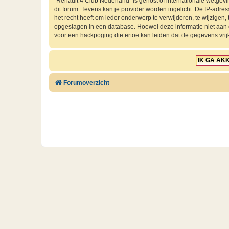
“Renault 4 Club Nederland” is gehost of internationale wetgev
dit forum. Tevens kan je provider worden ingelicht. De IP-ad
het recht heeft om ieder onderwerp te verwijderen, te wijzigen, t
opgeslagen in een database. Hoewel deze informatie niet aan
voor een hackpoging die ertoe kan leiden dat de gegevens vri
Forumoverzicht