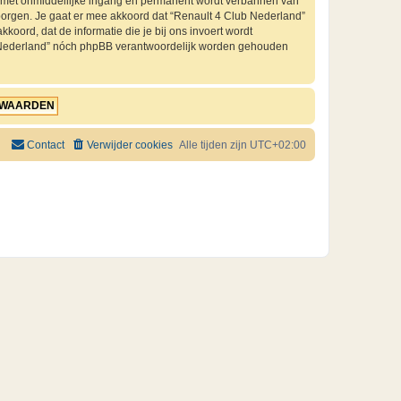
je met onmiddellijke ingang en permanent wordt verbannen van
orgen. Je gaat er mee akkoord dat “Renault 4 Club Nederland”
kkoord, dat de informatie die je bij ons invoert wordt
ub Nederland” nóch phpBB verantwoordelijk worden gehouden
Contact
Verwijder cookies
Alle tijden zijn
UTC+02:00