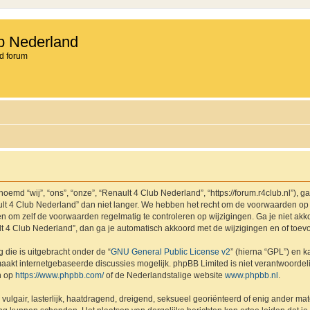
b Nederland
d forum
md “wij”, “ons”, “onze”, “Renault 4 Club Nederland”, “https://forum.r4club.nl”), g
t 4 Club Nederland” dan niet langer. We hebben het recht om de voorwaarden op 
aden om zelf de voorwaarden regelmatig te controleren op wijzigingen. Ga je niet a
lt 4 Club Nederland”, dan ga je automatisch akkoord met de wijzigingen en of toev
 die is uitgebracht onder de “
GNU General Public License v2
” (hierna “GPL”) en
akt internetgebaseerde discussies mogelijk. phpBB Limited is niet verantwoordelij
n op
https://www.phpbb.com/
of de Nederlandstalige website
www.phpbb.nl
.
vulgair, lasterlijk, haatdragend, dreigend, seksueel georiënteerd of enig ander mat