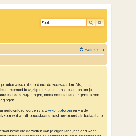
ZOEK
UITGEBREID ZO
Aanmelden
a je automatisch akkoord met de voorwaarden. Als je niet
ieder moment te wijzigen en zullen ons best doen om je
kkoord met deze wijzigingen, maak dan niet langer gebruik van
oegingen.
 kan gedownload worden via
www.phpbb.com
en via de
k voor wat wordt toegestaan of juist geweigerd als toelaatbare
eriaal bevat die de wetten van je eigen land, het land waar