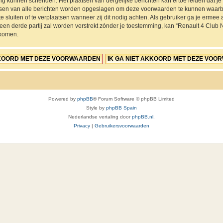
ing kunnen schenden. Het plaatsen van dergelijke berichten kan ertoe leiden dat 
ressen van alle berichten worden opgeslagen om deze voorwaarden te kunnen waarb
e sluiten of te verplaatsen wanneer zij dit nodig achten. Als gebruiker ga je ermee a
 een derde partij zal worden verstrekt zónder je toestemming, kan “Renault 4 Cl
jkomen.
Powered by
phpBB
® Forum Software © phpBB Limited
Style by
phpBB Spain
Nederlandse vertaling door
phpBB.nl
.
Privacy
|
Gebruikersvoorwaarden