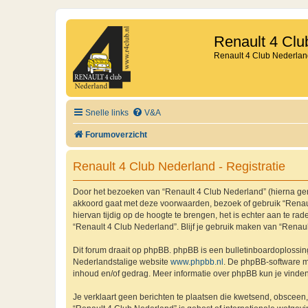
Renault 4 Clu
Renault 4 Club Nederlan
Snelle links
V&A
Forumoverzicht
Renault 4 Club Nederland - Registratie
Door het bezoeken van “Renault 4 Club Nederland” (hierna genoe
akkoord gaat met deze voorwaarden, bezoek of gebruik “Renaul
hiervan tijdig op de hoogte te brengen, het is echter aan te r
“Renault 4 Club Nederland”. Blijf je gebruik maken van “Renau
Dit forum draait op phpBB. phpBB is een bulletinboardoplossing
Nederlandstalige website
www.phpbb.nl
. De phpBB-software ma
inhoud en/of gedrag. Meer informatie over phpBB kun je vinde
Je verklaart geen berichten te plaatsen die kwetsend, obsceen, 