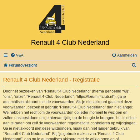
Renault 4 Club Nederland
V&A
Aanmelden
Z
Forumoverzicht
o
Renault 4 Club Nederland - Registratie
e
k
Door het bezoeken van “Renault 4 Club Nederland” (hierna genoemd “wij”,
“ons”, “onze”, “Renault 4 Club Nederland”, “https://forum.r4club.nl”), ga je
automatisch akkoord met de voorwaarden. Als je niet akkoord gaat met deze
voorwaarden, bezoek of gebruik “Renault 4 Club Nederland” dan niet langer.
We hebben het recht om de voorwaarden op ieder moment te wijzigen en
zullen ons best doen om je hiervan tijdig op de hoogte te brengen, het is echter
aan te raden om zelf de voorwaarden regelmatig te controleren op wijzigingen.
Ga je niet akkoord met deze wijzigingen, maak dan niet langer gebruik van
“Renault 4 Club Nederland”. Blijf je gebruik maken van “Renault 4 Club
Nederland”, dan ga je automatisch akkoord met de wijzigingen en of