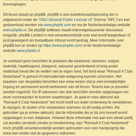
toevoegingen.
Dit forum draait op phpBB. phpBB is een bulletinboardoplossing die is
uitgebracht onder de “
GNU General Public License v2
” (hierna “GPL”) en kan
gedownload worden via
www.phpbb.com
en via de Nederlandstalige website
www.phpbb.nl
. De phpBB-software maakt internetgebaseerde discussies
mogelijk. phpBB Limited is niet verantwoordelijk voor wat wordt toegestaan of
juist geweigerd als toelaatbare inhoud en/of gedrag. Meer informatie over
phpBB kun je vinden op
https://www.phpbb.com/
of de Nederlandstalige
website
www.phpbb.nl
.
Je verklaart geen berichten te plaatsen die kwetsend, obsceen, vulgair,
lasterlijk, haatdragend, dreigend, seksueel georiënteerd of enig ander
materiaal bevat die de wetten van je eigen land, het land waar “Renault 4 Club
Nederland” is gehost of internationale wetgeving kunnen schenden. Het
plaatsen van dergelijke berichten kan ertoe leiden dat je met onmiddellijke
ingang en permanent wordt verbannen van dit forum. Tevens kan je provider
worden ingelicht. De IP-adressen van alle berichten worden opgeslagen om
deze voorwaarden te kunnen waarborgen. Je gaat er mee akkoord dat
“Renault 4 Club Nederland” het recht heeft om ieder onderwerp te verwijderen,
te wijzigen, te sluiten of te verplaatsen wanneer zij dit nodig achten. Als
gebruiker ga je ermee akkoord, dat de informatie die je bij ons invoert wordt
opgeslagen in een database. Hoewel deze informatie niet aan een derde partij
zal worden verstrekt zónder je toestemming, kan “Renault 4 Club Nederland”
nóch phpBB verantwoordelijk worden gehouden voor een hackpoging die
ertoe kan leiden dat de gegevens vrijkomen.