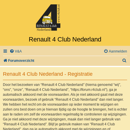
Renault 4 Club Nederland
V&A
Aanmelden
Z
Forumoverzicht
o
Renault 4 Club Nederland - Registratie
e
k
Door het bezoeken van “Renault 4 Club Nederland” (hierna genoemd “wij”,
“ons”, “onze”, “Renault 4 Club Nederland”, “https://forum.r4club.nl”), ga je
automatisch akkoord met de voorwaarden. Als je niet akkoord gaat met deze
voorwaarden, bezoek of gebruik “Renault 4 Club Nederland” dan niet langer.
We hebben het recht om de voorwaarden op ieder moment te wijzigen en
zullen ons best doen om je hiervan tijdig op de hoogte te brengen, het is echter
aan te raden om zelf de voorwaarden regelmatig te controleren op wijzigingen.
Ga je niet akkoord met deze wijzigingen, maak dan niet langer gebruik van
“Renault 4 Club Nederland”. Blijf je gebruik maken van “Renault 4 Club
Nederland”, dan ga je automatisch akkoord met de wijzigingen en of