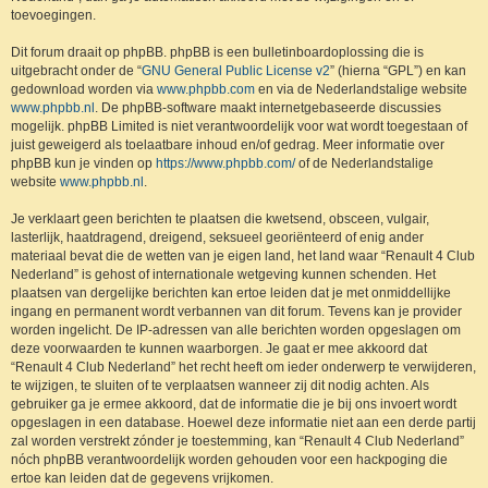
toevoegingen.
Dit forum draait op phpBB. phpBB is een bulletinboardoplossing die is
uitgebracht onder de “
GNU General Public License v2
” (hierna “GPL”) en kan
gedownload worden via
www.phpbb.com
en via de Nederlandstalige website
www.phpbb.nl
. De phpBB-software maakt internetgebaseerde discussies
mogelijk. phpBB Limited is niet verantwoordelijk voor wat wordt toegestaan of
juist geweigerd als toelaatbare inhoud en/of gedrag. Meer informatie over
phpBB kun je vinden op
https://www.phpbb.com/
of de Nederlandstalige
website
www.phpbb.nl
.
Je verklaart geen berichten te plaatsen die kwetsend, obsceen, vulgair,
lasterlijk, haatdragend, dreigend, seksueel georiënteerd of enig ander
materiaal bevat die de wetten van je eigen land, het land waar “Renault 4 Club
Nederland” is gehost of internationale wetgeving kunnen schenden. Het
plaatsen van dergelijke berichten kan ertoe leiden dat je met onmiddellijke
ingang en permanent wordt verbannen van dit forum. Tevens kan je provider
worden ingelicht. De IP-adressen van alle berichten worden opgeslagen om
deze voorwaarden te kunnen waarborgen. Je gaat er mee akkoord dat
“Renault 4 Club Nederland” het recht heeft om ieder onderwerp te verwijderen,
te wijzigen, te sluiten of te verplaatsen wanneer zij dit nodig achten. Als
gebruiker ga je ermee akkoord, dat de informatie die je bij ons invoert wordt
opgeslagen in een database. Hoewel deze informatie niet aan een derde partij
zal worden verstrekt zónder je toestemming, kan “Renault 4 Club Nederland”
nóch phpBB verantwoordelijk worden gehouden voor een hackpoging die
ertoe kan leiden dat de gegevens vrijkomen.