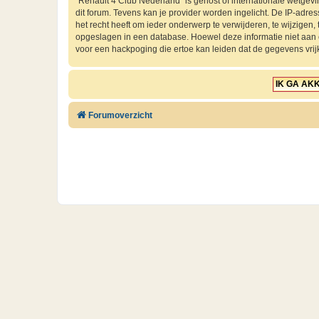
“Renault 4 Club Nederland” is gehost of internationale wetgev
dit forum. Tevens kan je provider worden ingelicht. De IP-ad
het recht heeft om ieder onderwerp te verwijderen, te wijzigen, t
opgeslagen in een database. Hoewel deze informatie niet aan
voor een hackpoging die ertoe kan leiden dat de gegevens vri
Forumoverzicht