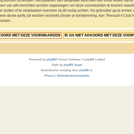
ing kunnen schenden. Het plaatsen van dergelijke berichten kan ertoe leiden dat 
ressen van alle berichten worden opgeslagen om deze voorwaarden te kunnen waarb
e sluiten of te verplaatsen wanneer zij dit nodig achten. Als gebruiker ga je ermee a
 een derde partij zal worden verstrekt zónder je toestemming, kan “Renault 4 Cl
jkomen.
Powered by
phpBB
® Forum Software © phpBB Limited
Style by
phpBB Spain
Nederlandse vertaling door
phpBB.nl
.
Privacy
|
Gebruikersvoorwaarden