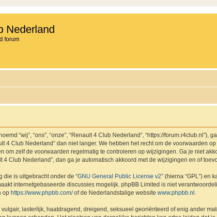
b Nederland
d forum
md “wij”, “ons”, “onze”, “Renault 4 Club Nederland”, “https://forum.r4club.nl”), g
t 4 Club Nederland” dan niet langer. We hebben het recht om de voorwaarden op 
aden om zelf de voorwaarden regelmatig te controleren op wijzigingen. Ga je niet a
lt 4 Club Nederland”, dan ga je automatisch akkoord met de wijzigingen en of toev
 die is uitgebracht onder de “
GNU General Public License v2
” (hierna “GPL”) en
akt internetgebaseerde discussies mogelijk. phpBB Limited is niet verantwoordelij
n op
https://www.phpbb.com/
of de Nederlandstalige website
www.phpbb.nl
.
vulgair, lasterlijk, haatdragend, dreigend, seksueel georiënteerd of enig ander mat