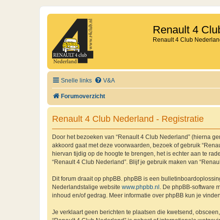
Renault 4 Clu
Renault 4 Club Nederlan
Snelle links
V&A
Forumoverzicht
Renault 4 Club Nederland - Registratie
Door het bezoeken van “Renault 4 Club Nederland” (hierna genoe
akkoord gaat met deze voorwaarden, bezoek of gebruik “Renaul
hiervan tijdig op de hoogte te brengen, het is echter aan te r
“Renault 4 Club Nederland”. Blijf je gebruik maken van “Renau
Dit forum draait op phpBB. phpBB is een bulletinboardoplossing
Nederlandstalige website
www.phpbb.nl
. De phpBB-software ma
inhoud en/of gedrag. Meer informatie over phpBB kun je vinde
Je verklaart geen berichten te plaatsen die kwetsend, obsceen, 