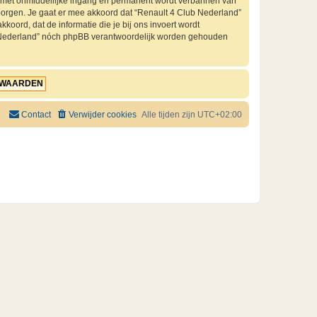
je met onmiddellijke ingang en permanent wordt verbannen van
orgen. Je gaat er mee akkoord dat “Renault 4 Club Nederland”
kkoord, dat de informatie die je bij ons invoert wordt
ub Nederland” nóch phpBB verantwoordelijk worden gehouden
Contact
Verwijder cookies
Alle tijden zijn
UTC+02:00