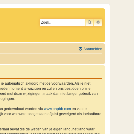
ZOEK
UITGEBREID ZO
Aanmelden
a je automatisch akkoord met de voorwaarden. Als je niet
ieder moment te wijzigen en zullen ons best doen om je
kkoord met deze wijzigingen, maak dan niet langer gebruik van
oegingen.
 kan gedownload worden via
www.phpbb.com
en via de
k voor wat wordt toegestaan of juist geweigerd als toelaatbare
eriaal bevat die de wetten van je eigen land, het land waar