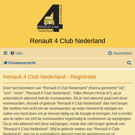
Renault 4 Club Nederland
V&A
Aanmelden
Z
Forumoverzicht
o
Renault 4 Club Nederland - Registratie
e
k
Door het bezoeken van “Renault 4 Club Nederland” (hierna genoemd “wij”,
“ons”, “onze”, “Renault 4 Club Nederland”, “https://forum.r4club.nl”), ga je
automatisch akkoord met de voorwaarden. Als je niet akkoord gaat met deze
voorwaarden, bezoek of gebruik “Renault 4 Club Nederland” dan niet langer.
We hebben het recht om de voorwaarden op ieder moment te wijzigen en
zullen ons best doen om je hiervan tijdig op de hoogte te brengen, het is echter
aan te raden om zelf de voorwaarden regelmatig te controleren op wijzigingen.
Ga je niet akkoord met deze wijzigingen, maak dan niet langer gebruik van
“Renault 4 Club Nederland”. Blijf je gebruik maken van “Renault 4 Club
Nederland”, dan ga je automatisch akkoord met de wijzigingen en of