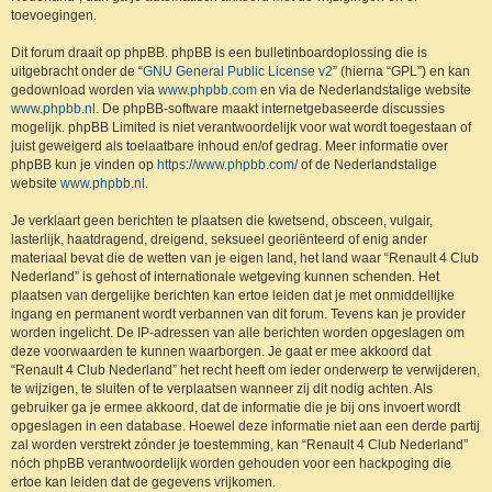
toevoegingen.
Dit forum draait op phpBB. phpBB is een bulletinboardoplossing die is
uitgebracht onder de “
GNU General Public License v2
” (hierna “GPL”) en kan
gedownload worden via
www.phpbb.com
en via de Nederlandstalige website
www.phpbb.nl
. De phpBB-software maakt internetgebaseerde discussies
mogelijk. phpBB Limited is niet verantwoordelijk voor wat wordt toegestaan of
juist geweigerd als toelaatbare inhoud en/of gedrag. Meer informatie over
phpBB kun je vinden op
https://www.phpbb.com/
of de Nederlandstalige
website
www.phpbb.nl
.
Je verklaart geen berichten te plaatsen die kwetsend, obsceen, vulgair,
lasterlijk, haatdragend, dreigend, seksueel georiënteerd of enig ander
materiaal bevat die de wetten van je eigen land, het land waar “Renault 4 Club
Nederland” is gehost of internationale wetgeving kunnen schenden. Het
plaatsen van dergelijke berichten kan ertoe leiden dat je met onmiddellijke
ingang en permanent wordt verbannen van dit forum. Tevens kan je provider
worden ingelicht. De IP-adressen van alle berichten worden opgeslagen om
deze voorwaarden te kunnen waarborgen. Je gaat er mee akkoord dat
“Renault 4 Club Nederland” het recht heeft om ieder onderwerp te verwijderen,
te wijzigen, te sluiten of te verplaatsen wanneer zij dit nodig achten. Als
gebruiker ga je ermee akkoord, dat de informatie die je bij ons invoert wordt
opgeslagen in een database. Hoewel deze informatie niet aan een derde partij
zal worden verstrekt zónder je toestemming, kan “Renault 4 Club Nederland”
nóch phpBB verantwoordelijk worden gehouden voor een hackpoging die
ertoe kan leiden dat de gegevens vrijkomen.