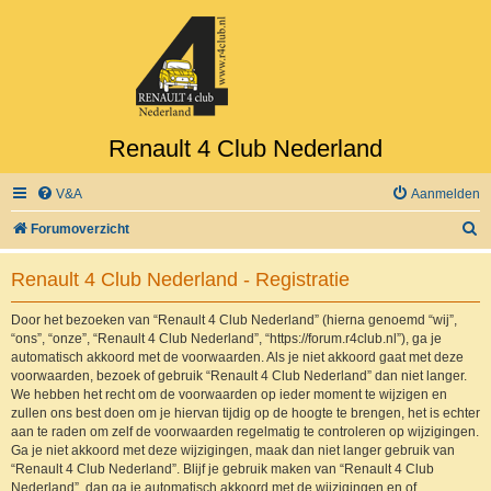
Renault 4 Club Nederland
V&A
Aanmelden
Z
Forumoverzicht
o
Renault 4 Club Nederland - Registratie
e
k
Door het bezoeken van “Renault 4 Club Nederland” (hierna genoemd “wij”,
“ons”, “onze”, “Renault 4 Club Nederland”, “https://forum.r4club.nl”), ga je
automatisch akkoord met de voorwaarden. Als je niet akkoord gaat met deze
voorwaarden, bezoek of gebruik “Renault 4 Club Nederland” dan niet langer.
We hebben het recht om de voorwaarden op ieder moment te wijzigen en
zullen ons best doen om je hiervan tijdig op de hoogte te brengen, het is echter
aan te raden om zelf de voorwaarden regelmatig te controleren op wijzigingen.
Ga je niet akkoord met deze wijzigingen, maak dan niet langer gebruik van
“Renault 4 Club Nederland”. Blijf je gebruik maken van “Renault 4 Club
Nederland”, dan ga je automatisch akkoord met de wijzigingen en of