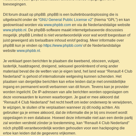
toevoegingen.
Dit forum draait op phpBB. phpBB is een bulletinboardoplossing die is
uitgebracht onder de “
GNU General Public License v2
” (hierna “GPL”) en kan
gedownload worden via
www.phpbb.com
en via de Nederlandstalige website
www.phpbb.nl
. De phpBB-software maakt internetgebaseerde discussies
mogelijk. phpBB Limited is niet verantwoordelijk voor wat wordt toegestaan of
juist geweigerd als toelaatbare inhoud en/of gedrag. Meer informatie over
phpBB kun je vinden op
https://www.phpbb.com/
of de Nederlandstalige
website
www.phpbb.nl
.
Je verklaart geen berichten te plaatsen die kwetsend, obsceen, vulgair,
lasterlijk, haatdragend, dreigend, seksueel georiënteerd of enig ander
materiaal bevat die de wetten van je eigen land, het land waar “Renault 4 Club
Nederland” is gehost of internationale wetgeving kunnen schenden. Het
plaatsen van dergelijke berichten kan ertoe leiden dat je met onmiddellijke
ingang en permanent wordt verbannen van dit forum. Tevens kan je provider
worden ingelicht. De IP-adressen van alle berichten worden opgeslagen om
deze voorwaarden te kunnen waarborgen. Je gaat er mee akkoord dat
“Renault 4 Club Nederland” het recht heeft om ieder onderwerp te verwijderen,
te wijzigen, te sluiten of te verplaatsen wanneer zij dit nodig achten. Als
gebruiker ga je ermee akkoord, dat de informatie die je bij ons invoert wordt
opgeslagen in een database. Hoewel deze informatie niet aan een derde partij
zal worden verstrekt zónder je toestemming, kan “Renault 4 Club Nederland”
nóch phpBB verantwoordelijk worden gehouden voor een hackpoging die
ertoe kan leiden dat de gegevens vrijkomen.