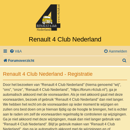
Renault 4 Club Nederland
V&A
Aanmelden
Z
Forumoverzicht
o
Renault 4 Club Nederland - Registratie
e
k
Door het bezoeken van “Renault 4 Club Nederland” (hierna genoemd “wij”,
“ons”, “onze”, “Renault 4 Club Nederland”, “https://forum.r4club.nl”), ga je
automatisch akkoord met de voorwaarden. Als je niet akkoord gaat met deze
voorwaarden, bezoek of gebruik “Renault 4 Club Nederland” dan niet langer.
We hebben het recht om de voorwaarden op ieder moment te wijzigen en
zullen ons best doen om je hiervan tijdig op de hoogte te brengen, het is echter
aan te raden om zelf de voorwaarden regelmatig te controleren op wijzigingen.
Ga je niet akkoord met deze wijzigingen, maak dan niet langer gebruik van
“Renault 4 Club Nederland”. Blijf je gebruik maken van “Renault 4 Club
Nederland”, dan ga je automatisch akkoord met de wijzigingen en of