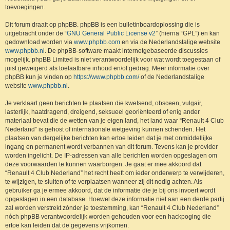
toevoegingen.
Dit forum draait op phpBB. phpBB is een bulletinboardoplossing die is
uitgebracht onder de “
GNU General Public License v2
” (hierna “GPL”) en kan
gedownload worden via
www.phpbb.com
en via de Nederlandstalige website
www.phpbb.nl
. De phpBB-software maakt internetgebaseerde discussies
mogelijk. phpBB Limited is niet verantwoordelijk voor wat wordt toegestaan of
juist geweigerd als toelaatbare inhoud en/of gedrag. Meer informatie over
phpBB kun je vinden op
https://www.phpbb.com/
of de Nederlandstalige
website
www.phpbb.nl
.
Je verklaart geen berichten te plaatsen die kwetsend, obsceen, vulgair,
lasterlijk, haatdragend, dreigend, seksueel georiënteerd of enig ander
materiaal bevat die de wetten van je eigen land, het land waar “Renault 4 Club
Nederland” is gehost of internationale wetgeving kunnen schenden. Het
plaatsen van dergelijke berichten kan ertoe leiden dat je met onmiddellijke
ingang en permanent wordt verbannen van dit forum. Tevens kan je provider
worden ingelicht. De IP-adressen van alle berichten worden opgeslagen om
deze voorwaarden te kunnen waarborgen. Je gaat er mee akkoord dat
“Renault 4 Club Nederland” het recht heeft om ieder onderwerp te verwijderen,
te wijzigen, te sluiten of te verplaatsen wanneer zij dit nodig achten. Als
gebruiker ga je ermee akkoord, dat de informatie die je bij ons invoert wordt
opgeslagen in een database. Hoewel deze informatie niet aan een derde partij
zal worden verstrekt zónder je toestemming, kan “Renault 4 Club Nederland”
nóch phpBB verantwoordelijk worden gehouden voor een hackpoging die
ertoe kan leiden dat de gegevens vrijkomen.