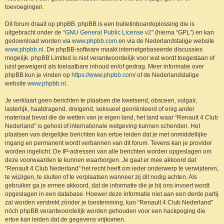
toevoegingen.
Dit forum draait op phpBB. phpBB is een bulletinboardoplossing die is
uitgebracht onder de “
GNU General Public License v2
” (hierna “GPL”) en kan
gedownload worden via
www.phpbb.com
en via de Nederlandstalige website
www.phpbb.nl
. De phpBB-software maakt internetgebaseerde discussies
mogelijk. phpBB Limited is niet verantwoordelijk voor wat wordt toegestaan of
juist geweigerd als toelaatbare inhoud en/of gedrag. Meer informatie over
phpBB kun je vinden op
https://www.phpbb.com/
of de Nederlandstalige
website
www.phpbb.nl
.
Je verklaart geen berichten te plaatsen die kwetsend, obsceen, vulgair,
lasterlijk, haatdragend, dreigend, seksueel georiënteerd of enig ander
materiaal bevat die de wetten van je eigen land, het land waar “Renault 4 Club
Nederland” is gehost of internationale wetgeving kunnen schenden. Het
plaatsen van dergelijke berichten kan ertoe leiden dat je met onmiddellijke
ingang en permanent wordt verbannen van dit forum. Tevens kan je provider
worden ingelicht. De IP-adressen van alle berichten worden opgeslagen om
deze voorwaarden te kunnen waarborgen. Je gaat er mee akkoord dat
“Renault 4 Club Nederland” het recht heeft om ieder onderwerp te verwijderen,
te wijzigen, te sluiten of te verplaatsen wanneer zij dit nodig achten. Als
gebruiker ga je ermee akkoord, dat de informatie die je bij ons invoert wordt
opgeslagen in een database. Hoewel deze informatie niet aan een derde partij
zal worden verstrekt zónder je toestemming, kan “Renault 4 Club Nederland”
nóch phpBB verantwoordelijk worden gehouden voor een hackpoging die
ertoe kan leiden dat de gegevens vrijkomen.