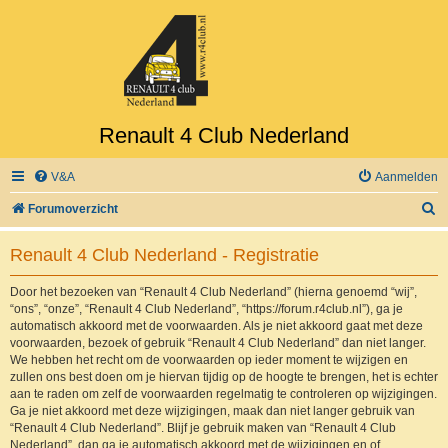
Renault 4 Club Nederland
V&A
Aanmelden
Z
Forumoverzicht
o
Renault 4 Club Nederland - Registratie
e
k
Door het bezoeken van “Renault 4 Club Nederland” (hierna genoemd “wij”,
“ons”, “onze”, “Renault 4 Club Nederland”, “https://forum.r4club.nl”), ga je
automatisch akkoord met de voorwaarden. Als je niet akkoord gaat met deze
voorwaarden, bezoek of gebruik “Renault 4 Club Nederland” dan niet langer.
We hebben het recht om de voorwaarden op ieder moment te wijzigen en
zullen ons best doen om je hiervan tijdig op de hoogte te brengen, het is echter
aan te raden om zelf de voorwaarden regelmatig te controleren op wijzigingen.
Ga je niet akkoord met deze wijzigingen, maak dan niet langer gebruik van
“Renault 4 Club Nederland”. Blijf je gebruik maken van “Renault 4 Club
Nederland”, dan ga je automatisch akkoord met de wijzigingen en of