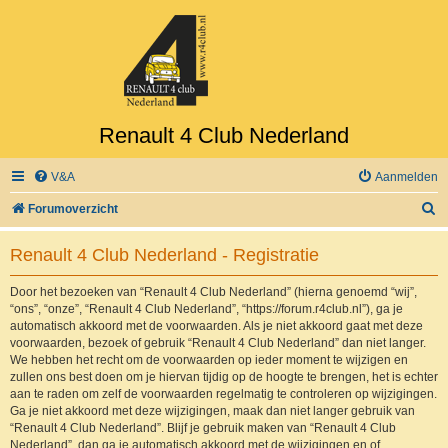
Renault 4 Club Nederland
V&A
Aanmelden
Z
Forumoverzicht
o
Renault 4 Club Nederland - Registratie
e
k
Door het bezoeken van “Renault 4 Club Nederland” (hierna genoemd “wij”,
“ons”, “onze”, “Renault 4 Club Nederland”, “https://forum.r4club.nl”), ga je
automatisch akkoord met de voorwaarden. Als je niet akkoord gaat met deze
voorwaarden, bezoek of gebruik “Renault 4 Club Nederland” dan niet langer.
We hebben het recht om de voorwaarden op ieder moment te wijzigen en
zullen ons best doen om je hiervan tijdig op de hoogte te brengen, het is echter
aan te raden om zelf de voorwaarden regelmatig te controleren op wijzigingen.
Ga je niet akkoord met deze wijzigingen, maak dan niet langer gebruik van
“Renault 4 Club Nederland”. Blijf je gebruik maken van “Renault 4 Club
Nederland”, dan ga je automatisch akkoord met de wijzigingen en of