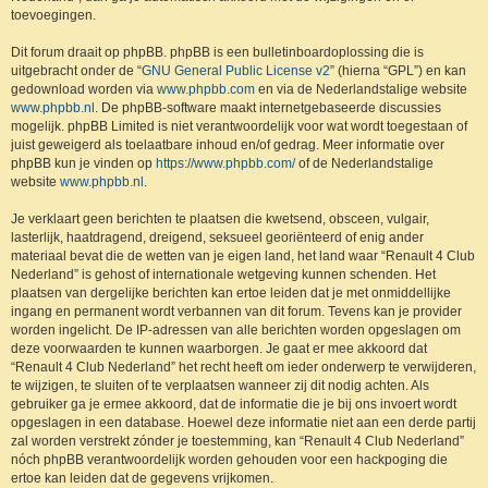
toevoegingen.
Dit forum draait op phpBB. phpBB is een bulletinboardoplossing die is
uitgebracht onder de “
GNU General Public License v2
” (hierna “GPL”) en kan
gedownload worden via
www.phpbb.com
en via de Nederlandstalige website
www.phpbb.nl
. De phpBB-software maakt internetgebaseerde discussies
mogelijk. phpBB Limited is niet verantwoordelijk voor wat wordt toegestaan of
juist geweigerd als toelaatbare inhoud en/of gedrag. Meer informatie over
phpBB kun je vinden op
https://www.phpbb.com/
of de Nederlandstalige
website
www.phpbb.nl
.
Je verklaart geen berichten te plaatsen die kwetsend, obsceen, vulgair,
lasterlijk, haatdragend, dreigend, seksueel georiënteerd of enig ander
materiaal bevat die de wetten van je eigen land, het land waar “Renault 4 Club
Nederland” is gehost of internationale wetgeving kunnen schenden. Het
plaatsen van dergelijke berichten kan ertoe leiden dat je met onmiddellijke
ingang en permanent wordt verbannen van dit forum. Tevens kan je provider
worden ingelicht. De IP-adressen van alle berichten worden opgeslagen om
deze voorwaarden te kunnen waarborgen. Je gaat er mee akkoord dat
“Renault 4 Club Nederland” het recht heeft om ieder onderwerp te verwijderen,
te wijzigen, te sluiten of te verplaatsen wanneer zij dit nodig achten. Als
gebruiker ga je ermee akkoord, dat de informatie die je bij ons invoert wordt
opgeslagen in een database. Hoewel deze informatie niet aan een derde partij
zal worden verstrekt zónder je toestemming, kan “Renault 4 Club Nederland”
nóch phpBB verantwoordelijk worden gehouden voor een hackpoging die
ertoe kan leiden dat de gegevens vrijkomen.