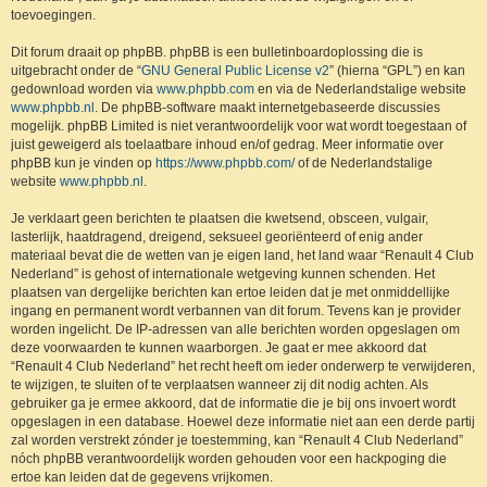
toevoegingen.
Dit forum draait op phpBB. phpBB is een bulletinboardoplossing die is
uitgebracht onder de “
GNU General Public License v2
” (hierna “GPL”) en kan
gedownload worden via
www.phpbb.com
en via de Nederlandstalige website
www.phpbb.nl
. De phpBB-software maakt internetgebaseerde discussies
mogelijk. phpBB Limited is niet verantwoordelijk voor wat wordt toegestaan of
juist geweigerd als toelaatbare inhoud en/of gedrag. Meer informatie over
phpBB kun je vinden op
https://www.phpbb.com/
of de Nederlandstalige
website
www.phpbb.nl
.
Je verklaart geen berichten te plaatsen die kwetsend, obsceen, vulgair,
lasterlijk, haatdragend, dreigend, seksueel georiënteerd of enig ander
materiaal bevat die de wetten van je eigen land, het land waar “Renault 4 Club
Nederland” is gehost of internationale wetgeving kunnen schenden. Het
plaatsen van dergelijke berichten kan ertoe leiden dat je met onmiddellijke
ingang en permanent wordt verbannen van dit forum. Tevens kan je provider
worden ingelicht. De IP-adressen van alle berichten worden opgeslagen om
deze voorwaarden te kunnen waarborgen. Je gaat er mee akkoord dat
“Renault 4 Club Nederland” het recht heeft om ieder onderwerp te verwijderen,
te wijzigen, te sluiten of te verplaatsen wanneer zij dit nodig achten. Als
gebruiker ga je ermee akkoord, dat de informatie die je bij ons invoert wordt
opgeslagen in een database. Hoewel deze informatie niet aan een derde partij
zal worden verstrekt zónder je toestemming, kan “Renault 4 Club Nederland”
nóch phpBB verantwoordelijk worden gehouden voor een hackpoging die
ertoe kan leiden dat de gegevens vrijkomen.