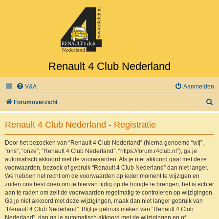
Renault 4 Club Nederland
V&A
Aanmelden
Z
Forumoverzicht
o
Renault 4 Club Nederland - Registratie
e
k
Door het bezoeken van “Renault 4 Club Nederland” (hierna genoemd “wij”,
“ons”, “onze”, “Renault 4 Club Nederland”, “https://forum.r4club.nl”), ga je
automatisch akkoord met de voorwaarden. Als je niet akkoord gaat met deze
voorwaarden, bezoek of gebruik “Renault 4 Club Nederland” dan niet langer.
We hebben het recht om de voorwaarden op ieder moment te wijzigen en
zullen ons best doen om je hiervan tijdig op de hoogte te brengen, het is echter
aan te raden om zelf de voorwaarden regelmatig te controleren op wijzigingen.
Ga je niet akkoord met deze wijzigingen, maak dan niet langer gebruik van
“Renault 4 Club Nederland”. Blijf je gebruik maken van “Renault 4 Club
Nederland”, dan ga je automatisch akkoord met de wijzigingen en of