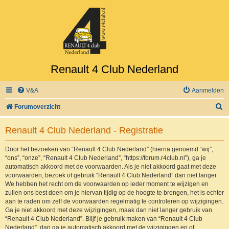
Renault 4 Club Nederland
V&A
Aanmelden
Z
Forumoverzicht
o
Renault 4 Club Nederland - Registratie
e
k
Door het bezoeken van “Renault 4 Club Nederland” (hierna genoemd “wij”,
“ons”, “onze”, “Renault 4 Club Nederland”, “https://forum.r4club.nl”), ga je
automatisch akkoord met de voorwaarden. Als je niet akkoord gaat met deze
voorwaarden, bezoek of gebruik “Renault 4 Club Nederland” dan niet langer.
We hebben het recht om de voorwaarden op ieder moment te wijzigen en
zullen ons best doen om je hiervan tijdig op de hoogte te brengen, het is echter
aan te raden om zelf de voorwaarden regelmatig te controleren op wijzigingen.
Ga je niet akkoord met deze wijzigingen, maak dan niet langer gebruik van
“Renault 4 Club Nederland”. Blijf je gebruik maken van “Renault 4 Club
Nederland”, dan ga je automatisch akkoord met de wijzigingen en of