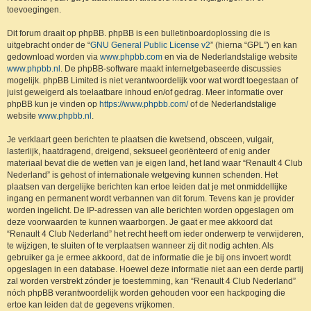
toevoegingen.
Dit forum draait op phpBB. phpBB is een bulletinboardoplossing die is
uitgebracht onder de “
GNU General Public License v2
” (hierna “GPL”) en kan
gedownload worden via
www.phpbb.com
en via de Nederlandstalige website
www.phpbb.nl
. De phpBB-software maakt internetgebaseerde discussies
mogelijk. phpBB Limited is niet verantwoordelijk voor wat wordt toegestaan of
juist geweigerd als toelaatbare inhoud en/of gedrag. Meer informatie over
phpBB kun je vinden op
https://www.phpbb.com/
of de Nederlandstalige
website
www.phpbb.nl
.
Je verklaart geen berichten te plaatsen die kwetsend, obsceen, vulgair,
lasterlijk, haatdragend, dreigend, seksueel georiënteerd of enig ander
materiaal bevat die de wetten van je eigen land, het land waar “Renault 4 Club
Nederland” is gehost of internationale wetgeving kunnen schenden. Het
plaatsen van dergelijke berichten kan ertoe leiden dat je met onmiddellijke
ingang en permanent wordt verbannen van dit forum. Tevens kan je provider
worden ingelicht. De IP-adressen van alle berichten worden opgeslagen om
deze voorwaarden te kunnen waarborgen. Je gaat er mee akkoord dat
“Renault 4 Club Nederland” het recht heeft om ieder onderwerp te verwijderen,
te wijzigen, te sluiten of te verplaatsen wanneer zij dit nodig achten. Als
gebruiker ga je ermee akkoord, dat de informatie die je bij ons invoert wordt
opgeslagen in een database. Hoewel deze informatie niet aan een derde partij
zal worden verstrekt zónder je toestemming, kan “Renault 4 Club Nederland”
nóch phpBB verantwoordelijk worden gehouden voor een hackpoging die
ertoe kan leiden dat de gegevens vrijkomen.